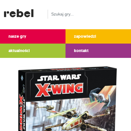
nasze gry
zapowiedzi
aktualności
kontakt