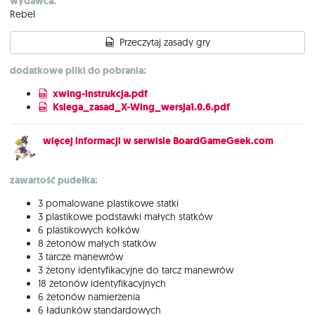
wydawca:
Rebel
Przeczytaj zasady gry
dodatkowe pliki do pobrania:
xwing-instrukcja.pdf
Ksiega_zasad_X-Wing_wersja1.0.6.pdf
więcej informacji w serwisie BoardGameGeek.com
zawartość pudełka:
3 pomalowane plastikowe statki
3 plastikowe podstawki małych statków
6 plastikowych kołków
8 żetonów małych statków
3 tarcze manewrów
3 żetony identyfikacyjne do tarcz manewrów
18 żetonów identyfikacyjnych
6 żetonów namierzenia
6 ładunków standardowych