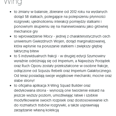
Wing
to zmiany w balansie, zbierane od 2012 roku na wydanych
dotąd 58 statkach, polegające na polepszeniu płynności
rozgrywki, ujednoliceniu interakcji pomiędzy statkami i
ponownym skupieniu się na manewrowaniu jako głównej
mechanice gry
to wprowadzenie Mocy - jednej z charakterystycznych cech
uniwersum Gwiezdnych Wojen, dotąd marginalizowanej,
która wpłynie na poruszanie statkiem i zwiększy głębię
taktyczną bitew
to 5 indywidualnych frakcji - w drugiej edycji Szumowiny
wyraźnie odróżniają się od Imperium, a Najwyższy Porządek
oraz Ruch Oporu zostały przekształcone w osobne frakcje,
odłączone od Sojuszu Rebelii oraz Imperium Galaktycznego.
Od teraz posiadają swoje wyjątkowe mechaniki, mocne oraz
słabe strony!
to oficjalna aplikacja X-Wing Squad Builder oraz
dedykowana strona - wynoszą one tworzenie eskard na
jeszcze wyższy poziom, umożliwiając łatwe i szybkie
modyfikowanie swoich rozpisek oraz dostosowywanie ich
do rozmaitych trybów rozgrywki, a także usprawniają
zarządzanie własną kolekcją