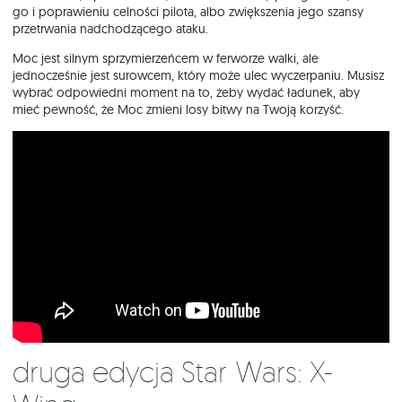
go i poprawieniu celności pilota, albo zwiększenia jego szansy
przetrwania nadchodzącego ataku.
Moc jest silnym sprzymierzeńcem w ferworze walki, ale
jednocześnie jest surowcem, który może ulec wyczerpaniu. Musisz
wybrać odpowiedni moment na to, żeby wydać ładunek, aby
mieć pewność, że Moc zmieni losy bitwy na Twoją korzyść.
Druga edycja Star Wars: X-