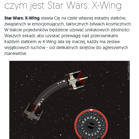
Czym jest Star Wars: X-Wing
Star Wars: X-Wing
stawia Cię na czele własnej eskadry statków,
związanych w emocjonujących, taktycznych bitwach kosmicznych.
W trakcie pojedynków będziecie używać unikatowych zdolności
Waszych eskadr, aby uzyskać przewagę nad przeciwnikami.
Każdym statkiem w X-Wing lata się inaczej, każdy ma zestaw
wyjątkowych ruchów - od delikatnych skrętów do agresywnych
manewrów.