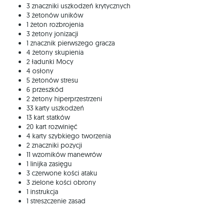
3 znaczniki uszkodzeń krytycznych
3 żetonów uników
1 żeton rozbrojenia
3 żetony jonizacji
1 znacznik pierwszego gracza
4 żetony skupienia
2 ładunki Mocy
4 osłony
5 żetonów stresu
6 przeszkód
2 żetony hiperprzestrzeni
33 karty uszkodzeń
13 kart statków
20 kart rozwinięć
4 karty szybkiego tworzenia
2 znaczniki pozycji
11 wzorników manewrów
1 linijka zasięgu
3 czerwone kości ataku
3 zielone kości obrony
1 instrukcja
1 streszczenie zasad