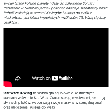
swojej tyranii kolejne planety i dąży do zdławienia Sojuszu
Rebeliantów. Niełatwo jednak pokonać nadzieję. Bohaterscy piloci
Rebelii zasiadają za sterami X-wingów i ruszają do walki z
nieskończonymi falami imperialnych myśliwców TIE. Ważą się losy
galaktyki...
Star Wars: X-Wing
to szybka gra figurkowa o kosmicznych
starciach w świecie Star Wars. Gracze sterują myśliwcami, rekrutują
słynnych pilotów, wyposażają swoje maszyny w specjalną broń
oraz ulepszenia i ruszają do walki.