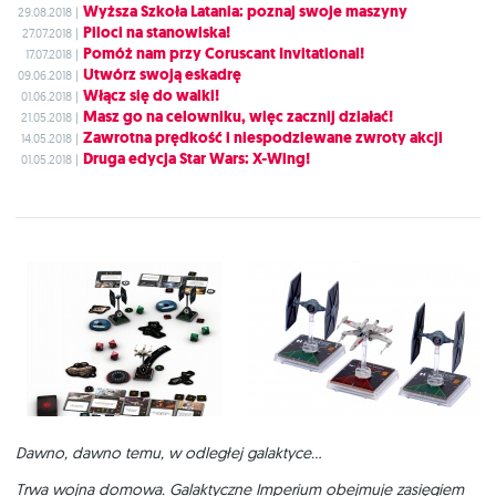
Wyższa Szkoła Latania: poznaj swoje maszyny
29.08.2018 |
Piloci na stanowiska!
27.07.2018 |
Pomóż nam przy Coruscant Invitational!
17.07.2018 |
Utwórz swoją eskadrę
09.06.2018 |
Włącz się do walki!
01.06.2018 |
Masz go na celowniku, więc zacznij działać!
21.05.2018 |
Zawrotna prędkość i niespodziewane zwroty akcji
14.05.2018 |
Druga edycja Star Wars: X-Wing!
01.05.2018 |
Dawno, dawno temu, w odległej galaktyce...
Trwa wojna domowa. Galaktyczne Imperium obejmuje zasięgiem