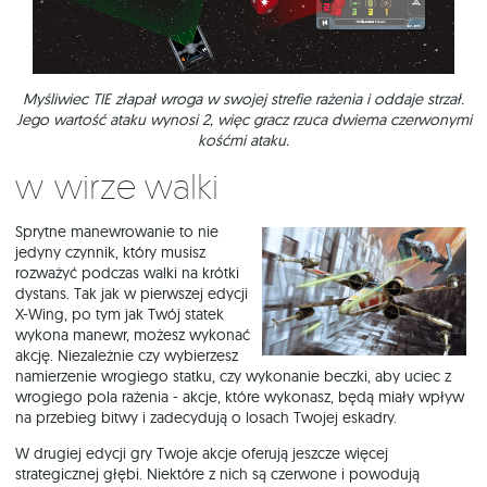
Myśliwiec TIE złapał wroga w swojej strefie rażenia i oddaje strzał.
Jego wartość ataku wynosi 2, więc gracz rzuca dwiema czerwonymi
kośćmi ataku.
W wirze walki
Sprytne manewrowanie to nie
jedyny czynnik, który musisz
rozważyć podczas walki na krótki
dystans. Tak jak w pierwszej edycji
X-Wing, po tym jak Twój statek
wykona manewr, możesz wykonać
akcję. Niezależnie czy wybierzesz
namierzenie wrogiego statku, czy wykonanie beczki, aby uciec z
wrogiego pola rażenia - akcje, które wykonasz, będą miały wpływ
na przebieg bitwy i zadecydują o losach Twojej eskadry.
W drugiej edycji gry Twoje akcje oferują jeszcze więcej
strategicznej głębi. Niektóre z nich są czerwone i powodują