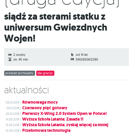
Siądź za sterami statku z
uniwersum Gwiezdnych
Wojen!
2 osoby
od 14 lat
ok. 45 min.
5902650612280
produkt archiwalny
dla graczy
Aktualności
Równowaga mocy
28.01.2019 |
Czerwony pięć gotowy
09.11.2018 |
Pierwszy X-Wing 2.0 System Open w Polsce!
26.10.2018 |
Wyższa Szkoła Latania: Zasada 11
14.09.2018 |
Wyższa Szkoła Latania: zyskaj więcej za mniej
13.09.2018 |
Przełomowa technologia
12.09.2018 |