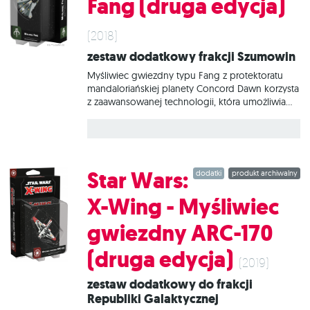
Fang (druga edycja)
(2018)
Zestaw dodatkowy frakcji Szumowin
Myśliwiec gwiezdny typu Fang z protektoratu
mandaloriańskiej planety Concord Dawn korzysta
z zaawansowanej technologii, która umożliwia
obracanie skrzydeł. Dzięki temu myśliwce Fang
są niesamowicie zwrotne, a dzięki smukłej
konstrukcji trudniej je trafić. Zestaw Star Wars: X-
Wing - Myśliwiec Fang (druga edycja) zawiera
wszystko, co potrzebne, aby dodać do gry 1
Star Wars:
dodatki
produkt archiwalny
myśliwiec typu Fang.
X-Wing - Myśliwiec
gwiezdny ARC-170
(druga edycja)
(2019)
Zestaw dodatkowy do frakcji
Republiki Galaktycznej