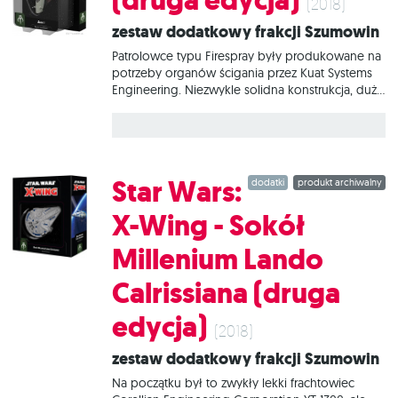
(druga edycja)
(2018)
w zwartej formacji i salwy pocisków rakietowych.
Zestaw dodatkowy frakcji Szumowin
W tym zestawie znajduje się wszystko, co
niezbędne, aby dodać do gry 1 statek Delta-7
Patrolowce typu Firespray były produkowane na
Aethersprite i 2 statki
potrzeby organów ścigania przez Kuat Systems
Engineering. Niezwykle solidna konstrukcja, dużo
miejsca na dodatkowe uzbrojenie i inne
modyfikacje sprawiają, że takie jednostki cieszą
się ogromną popularnością wśród łowców
nagród i piratów. Zestaw Star Wars: X-Wing -
Slave I (druga edycja) zawiera wszystko, co
Star Wars:
dodatki
produkt archiwalny
potrzebne, aby dodać do gry 1 patrolowiec typu
Firespray.
X-Wing - Sokół
Millenium Lando
Calrissiana (druga
edycja)
(2018)
Zestaw dodatkowy frakcji Szumowin
Na początku był to zwykły lekki frachtowiec