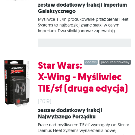
Zestaw dodatkowy frakcji Imperium
Galaktycznego
Myśliwce TIE/in produkowane przez Sienar Fleet
Systems to najbardziej znane statki w całym
Imperium. Dwa silniki jonowe zapewniają
doskonałą prędkość i zwrotność. Lekka
konstrukcja oznacza, że jednostki tego typu nie
mają ani osłon, ani napędu hiperprzestrzennego,
ale Imperium wykorzystuje ogromną przewagę
liczebną, aby pokonać wrogów. Zestaw Star
Star Wars:
dodatki
produkt archiwalny
Wars: X-Wing - Myśliwiec TIE/ln (druga edycja)
zawiera wszystko, co potrzebne, aby dodać do
X-Wing - Myśliwiec
gry 1 myśliwiec TIE/ln.
TIE/sf (druga edycja)
(2019)
Zestaw dodatkowy frakcji
Najwyższego Porządku
Prace nad myśliwcem TIE/sf wymagały od Sienar-
Jaemus Fleet Systems wynalezienia nowej