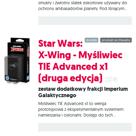
smukły i zwrotny statek eskortowy używany do
ochrony ambasadorów planety. Pod lśniącym
kadłubem drzemie moc zmodyfikowanych przez
Theed Palace Engineering Corps silników
Nubian, które czynią z tej jednostki jeden z
najszybszych myśliwców w galaktyce. W tym
zestawie znajduje się wszystko, co niezbędne,
Star Wars:
dodatki
produkt archiwalny
aby dodać do gry 1 statek Myśliwiec N-1 Korpusu
Królewskiego Naboo.
X-Wing - Myśliwiec
TIE Advanced x1
(druga edycja)
(2018)
Zestaw dodatkowy frakcji Imperium
Galaktycznego
Myśliwiec TIE Advanced x1 to wersja
prototypowa z eksperymentalnym systemem
namierzania i osłonami. Dostęp do tych
jednostek mają tylko wysocy rangą agenci
Imperium i wyspecjalizowane eskadry. Obecność
tego myśliwca to znak, że sektor przyciągnął