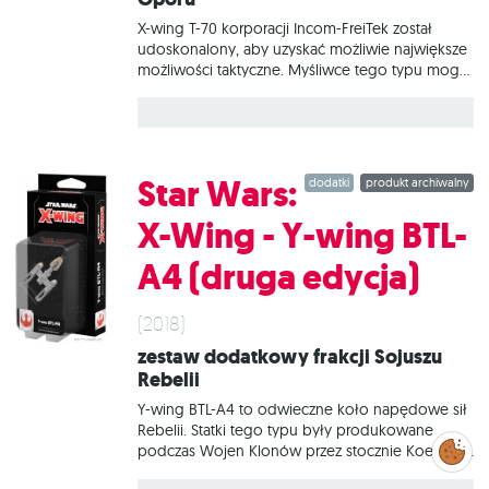
X-wing T-70 korporacji Incom-FreiTek został
udoskonalony, aby uzyskać możliwie największe
możliwości taktyczne. Myśliwce tego typu mogą
współpracować z astromechami najróżniejszych
typów i przenosić niezliczone rodzaje uzbrojenia.
Dodatkowo możliwe jest wprowadzanie
drobnych modyfikacji, wedle uznania pilotów.
Bohaterowie Korpusu Gwiezdnego Ruchu Oporu
Star Wars:
dodatki
produkt archiwalny
wykonali niezliczoną ilość misji przeciwko
Najwyższemu Porządkowi, a ich X-wingi zawsze
X-Wing - Y-wing BTL-
stały na wysokości zadania. W tym zestawie
znajduje się wszystko, co niezbędne, aby dodać
A4 (druga edycja)
do gry 1 myśliwiec X-wing T-70.
(2018)
Zestaw dodatkowy frakcji Sojuszu
Rebelii
Y-wing BTL-A4 to odwieczne koło napędowe sił
Rebelii. Statki tego typu były produkowane
Zarządzaj
podczas Wojen Klonów przez stocznie Koensayr.
preferencjami
cookies
Mechanicy Sojuszu wciąż utrzymują te wiekowe