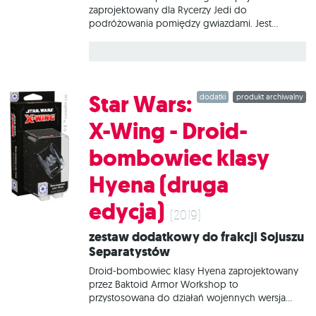
zaprojektowany dla Rycerzy Jedi do
podróżowania pomiędzy gwiazdami. Jest
wyposażony w astromecha do nawigacji i lekkie
uzbrojenie. Statki tego typu są niezwykle zwrotne
i mają bardzo czułe urządzenia sterownicze,
dzięki czemu wrażliwi na Moc piloci są w stanie
latać z niezrównaną precyzją. W tym zestawie
Star Wars:
dodatki
produkt archiwalny
znajduje się wszystko, co niezbędne, aby dodać
do gry 1 statek Delta-7 Aethersprite.
X-Wing - Droid-
bombowiec klasy
Hyena (druga
edycja)
(2019)
Zestaw dodatkowy do frakcji Sojuszu
Separatystów
Droid-bombowiec klasy Hyena zaprojektowany
przez Baktoid Armor Workshop to
przystosowana do działań wojennych wersja
droida-bombowca klasy Vulture używanego