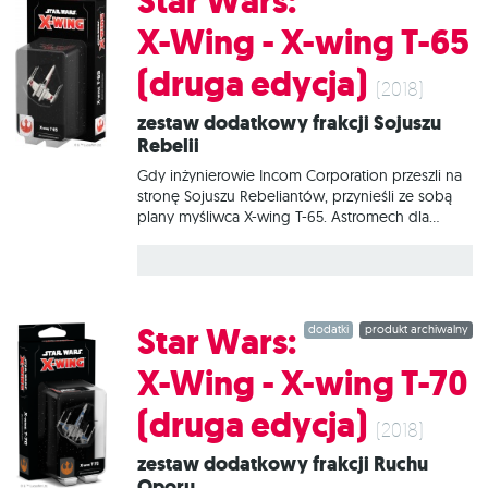
Star Wars:
jednostki – zarówno w postaci ogromnych flot,
jak i zwartych formacji myśliwców. Dzięki zupełnie
X-Wing - X-wing T-65
nowemu szablonowi manewrów będziemy
mogli przemieszczać sformowane razem
(druga edycja)
myśliwce w taki sposób, że nie stracą one
(2018)
swojego szyku!
Zestaw dodatkowy frakcji Sojuszu
Rebelii
Gdy inżynierowie Incom Corporation przeszli na
stronę Sojuszu Rebeliantów, przynieśli ze sobą
plany myśliwca X-wing T-65. Astromech dla
statków kosmicznych tego typu potrafi
doskonale zrównoważyć siłę ognia, osłon i
zwrotność, dzięki czemu to jeden z najbardziej
wszechstronnych i skutecznych myśliwców
gwiezdnych w galaktyce. Zestaw Star Wars: X-
Star Wars:
dodatki
produkt archiwalny
Wing - X-wing T-65 (druga edycja) zawiera
wszystko, co niezbędne, aby dodać do gry 1
X-Wing - X-wing T-70
statek X-wing T-65.
(druga edycja)
(2018)
Zestaw dodatkowy frakcji Ruchu
Oporu