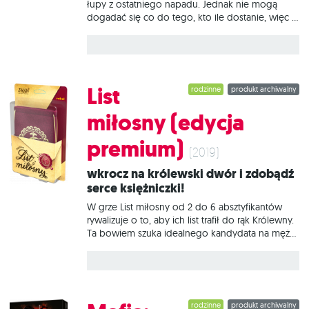
łupy z ostatniego napadu. Jednak nie mogą
dogadać się co do tego, kto ile dostanie, więc w
ruch idzie broń. Każdy mierzy do każdego,
padają ostatnie argumenty i w końcu w
powietrzu świszczą kule. Co bardziej tchórzliwi
chowają się pod stołem, jest kilka ofiar, ktoś
właśnie stracił życie i swoje diamenty, ktoś inny
List
rodzinne
produkt archiwalny
wyskoczył przez okno z workiem banknotów.
Przy stole zrobiło się luźniej. Czas na kolejną
miłosny (edycja
rundę negocjacji... Jeśli odwiedziliście kiedyś
dowolny konwent, to jest spora szansa, że
premium)
graliście lub widzieliście jak ktoś gra w Kasę i
(2019)
Spluwy. W końcu ciężko przeoczyć grupę osób
Wkrocz na królewski dwór i zdobądź
serce księżniczki!
W grze List miłosny od 2 do 6 absztyfikantów
rywalizuje o to, aby ich list trafił do rąk Królewny.
Ta bowiem szuka idealnego kandydata na męża i
powiernika, gdy już obejmie tron. Na czym to
polega? Rozgrywka w List miłosny trwa kilka
rund, podczas których wykorzystujesz
sojuszników, przyjaciół i członków rodziny
królewskiej, aby doręczyli Królewnie napisany
rodzinne
produkt archiwalny