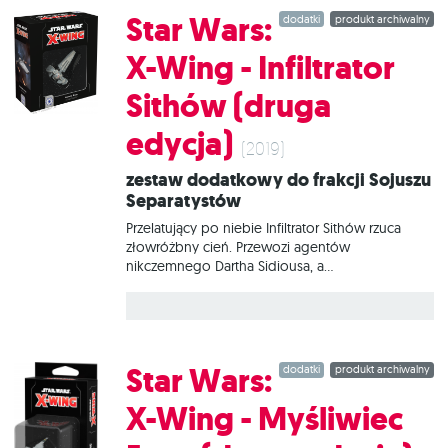
może pokonać nawet rozważnych i potężnych
Star Wars:
dodatki
produkt archiwalny
pilotów Jedi. W tym zestawie znajduje się
wszystko, co niezbędne, aby dodać do gry 1
X-Wing - Infiltrator
statek Droid-myśliwiec klasy Vulture.
Sithów (druga
edycja)
(2019)
Zestaw dodatkowy do frakcji Sojuszu
Separatystów
Przelatujący po niebie Infiltrator Sithów rzuca
złowróżbny cień. Przewozi agentów
nikczemnego Dartha Sidiousa, a
eksperymentalne urządzenie maskujące, potężna
siła ognia i zaawansowane systemy pozwalają
mu wykonywać precyzyjne uderzenia i
błyskawicznie znikać w pozbawionej światła
pustce. W tym zestawie znajduje się wszystko, co
Star Wars:
dodatki
produkt archiwalny
niezbędne, aby dodać do gry 1 statek Infiltrator
Sithów.
X-Wing - Myśliwiec