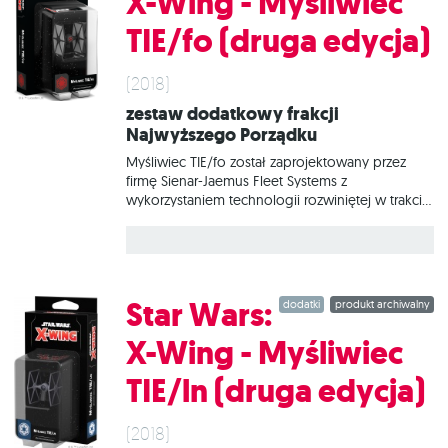
X-Wing - Myśliwiec
Zmodyfikowany myśliwiec TIE/ln.
TIE/fo (druga edycja)
(2018)
Zestaw dodatkowy frakcji
Najwyższego Porządku
Myśliwiec TIE/fo został zaprojektowany przez
firmę Sienar-Jaemus Fleet Systems z
wykorzystaniem technologii rozwiniętej w trakcie
imperialnego programu TIE Advanced. Nowa
maszyna to myśliwiec TIE wyposażony w osłony i
przeznaczony do masowej produkcji, aby
Najwyższy Porządek mógł siać terror w
najdalszych zakątkach galaktyki. W tym zestawie
Star Wars:
dodatki
produkt archiwalny
znajduje się wszystko, co niezbędne, aby dodać
do gry 1 myśliwiec TIE/fo.
X-Wing - Myśliwiec
TIE/ln (druga edycja)
(2018)