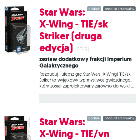
bohaterami Rebelii i wykorzystać swoje talenty
do walki z Galaktycznym Imperium. W tym
Star Wars:
dodatki
produkt archiwalny
zestawie znajduje się wszystko, co niezbędne,
aby dodać do gry 1 statek Zmodyfikowany lekki
X-Wing - TIE/sk
frachtowiec YT-1300.
Striker (druga
edycja)
(2019)
Zestaw dodatkowy frakcji Imperium
Galaktycznego
Rozbuduj i ulepsz grę Star Wars: X-Wing! TIE/sk
Striker to wyjątkowy typ myśliwca gwiezdnego,
który został zaprojektowany zarówno do walki w
próżni, jak i w atmosferze. Zapewnia mu to
zwrotność, która może zaskoczyć nawet
doświadczonego przeciwnika, a niezwykle silne
uzbrojenie pozwala nawiązywać walkę z niemal
każdym wrogiem. W tym zestawie znajduje się
Star Wars:
dodatki
produkt archiwalny
wszystko, co niezbędne, aby dodać do gry 1
statek TIE/sk Striker.
X-Wing - TIE/vn