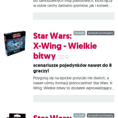
do samodzielnych misji patrolowych, która łączy
w sobie cechy zarówno promów, jak i korwet.
Zalety statku przyciągają obiecujących oficerów
Imperium, a także czynią z tego statku użyteczne
narzędzie dla agentów Imperatora. A Imperator
nie toleruje porażek. W tym zestawie znajduje się
wszystko, co niezbędne, aby dodać do gry 1
Star Wars:
dodatki
produkt archiwalny
statek VT-49 Decimator.
X-Wing - Wielkie
bitwy
(2019)
Scenariusze pojedynków nawet do 8
graczy!
Przygotuj się na epickie potyczki nie dwóch, a
nawet ośmiu formacji jednocześnie! Star Wars: X-
Wing: Wielkie bitwy to dodatek wprowadzający
zupełnie nowy wariant rozgrywki, dzięki któremu
walka stanie się jeszcze bardziej zacięta, a na
graczy czeka jeszcze więcej emocji! W zawartych
w pudełku scenariuszach od 2 do 8 graczy
będzie mogło wystawić do walki własne
dodatki
produkt archiwalny