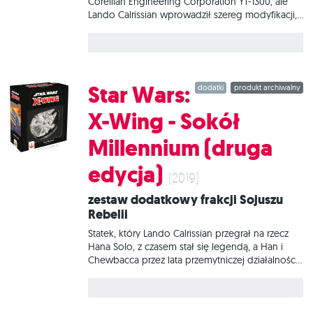
Corellian Engineering Corporation YT-1300, ale
Lando Calrissian wprowadził szereg modyfikacji,
aby Sokół Millenium spełniał jego wymagania.
Potężne silniki sprawiają, że to jedna z
najszybszych maszyn w galaktyce, a statek
ewakuacyjny sprawia, że załoga może docierać
w miejsca niedostępne dla samego frachtowca.
Star Wars:
dodatki
produkt archiwalny
Zestaw zawiera wszystko, co potrzebne, aby
dodać do gry 1 Zmodyfikowany lekki frachtowiec
X-Wing - Sokół
YT-1300 i 1 Statek ewakuacyjny.
Millennium (druga
edycja)
(2019)
Zestaw dodatkowy frakcji Sojuszu
Rebelii
Statek, który Lando Calrissian przegrał na rzecz
Hana Solo, z czasem stał się legendą, a Han i
Chewbacca przez lata przemytniczej działalności
wprowadzili w Sokole Millennium kilka
wyjątkowych ulepszeń. Teraz nieokrzesani
szmuglerzy postanowili stanąć ramię w ramię z