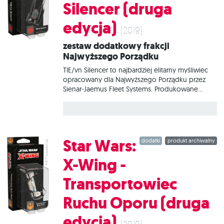
Silencer (druga
edycja)
(2019)
Zestaw dodatkowy frakcji
Najwyższego Porządku
TIE/vn Silencer to najbardziej elitarny myśliwiec
opracowany dla Najwyższego Porządku przez
Sienar-Jaemus Fleet Systems. Produkowane
głęboko w Nieznanych Regionach z
wykorzystaniem technologii, która kiedyś
sprawiła, że myśliwce TIE Defender były tak
niebezpieczne w walce, nowe jednostki
stanowią śmiertelne zagrożenie dla każdego
Star Wars:
dodatki
produkt archiwalny
statku Ruchu Oporu - przy założeniu, że pilot
zdoła okiełznać ogromną moc i prędkość. W
X-Wing -
tym zestawie znajduje się wszystko, co
niezbędne, aby dodać do gry 1 myśliwiec TIE/vn
Transportowiec
Silencer.
Ruchu Oporu (druga
edycja)