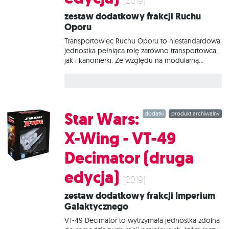
(2019)
Zestaw dodatkowy frakcji Ruchu
Oporu
Transportowiec Ruchu Oporu to niestandardowa
jednostka pełniąca rolę zarówno transportowca,
jak i kanonierki. Ze względu na modularną
konstrukcję kapsułę pilota można oddzielić od
reszty statku. Kapsuła jest niezależną jednostką i
sama może realizować misje, w których duża
ładowność i ciężkie uzbrojenie nie są
wymagane. W tym zestawie znajduje się
Star Wars:
dodatki
produkt archiwalny
wszystko, co niezbędne, aby dodać do gry 1
statek Transportowiec Ruchu Oporu lub Kapsułę
X-Wing - VT-49
transportowca Ruchu Oporu.
Decimator (druga
edycja)
(2019)
Zestaw dodatkowy frakcji Imperium
Galaktycznego
VT-49 Decimator to wytrzymała jednostka zdolna