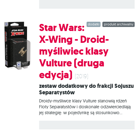
przez Federację Handlową. Statek został
wyposażony przez Unię Technokratyczną w
szeroką gamę eksperymentalnego uzbrojenia i
stanowi zabójczą niespodziankę dla pilotów
Star Wars:
dodatki
produkt archiwalny
Republiki, którzy lekceważą zagrożenie ze strony
„marnych” droidów. W tym zestawie znajduje się
X-Wing - Droid-
wszystko, co niezbędne, aby dodać do gry 1
statek Droid-bombowiec klasy Hyena.
myśliwiec klasy
Vulture (druga
edycja)
(2019)
Zestaw dodatkowy do frakcji Sojuszu
Separatystów
Droidy-myśliwce klasy Vulture stanowią rdzeń
Floty Separatystów i doskonale odzwierciedlają
jej strategię: w pojedynkę są stosunkowo
niegroźne, ale w większych rojach praktycznie
nie da się ich powstrzymać. Odpowiednio duży
rój połączonych w sieć myśliwców tworzy
przebiegły i złowrogi byt o inteligencji, która