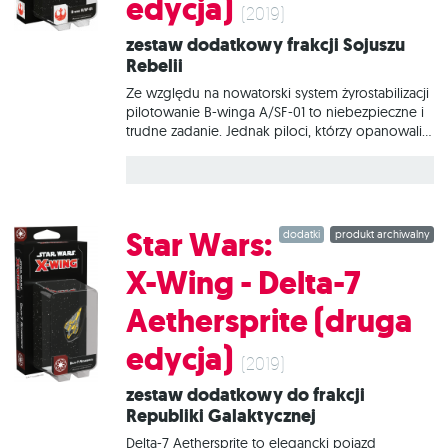
edycja)
(2019)
Zestaw dodatkowy frakcji Sojuszu
Rebelii
Ze względu na nowatorski system żyrostabilizacji
pilotowanie B-winga A/SF-01 to niebezpieczne i
trudne zadanie. Jednak piloci, którzy opanowali
tę sztukę, mogą wykorzystać w walce
imponujące uzbrojenie i niszczycielską siłę tych
maszyn, umacniając reputację B-winga jako
najważniejszej jednostki szturmowej Sojuszu
Rebelii. W tym zestawie znajduje się wszystko, co
Star Wars:
dodatki
produkt archiwalny
niezbędne, aby dodać do gry 1 statek B-wing
A/SF-01.
X-Wing - Delta-7
Aethersprite (druga
edycja)
(2019)
Zestaw dodatkowy do frakcji
Republiki Galaktycznej
Delta-7 Aethersprite to elegancki pojazd