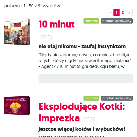
pokazuje: 1 - 50 z 91 wyników
«
1
2
»
10 minut
rodzinne
produkt archiwalny
(2016)
Nie ufaj nikomu - zaufaj instynktom
"Nigdy nie zapomnę o tych, co mnie zdradzili,ani
o tych, którzy nigdy nie zawiedli mego zaufania."
- Agent 47 10 minut to gra dedukcji i blefu, w
której gracze wcielają się w płatnych zabójców.
Zadaniem każdego z nich jest zabicie trzech
postaci (celów) i uniknięcie zdemaskowania. W
gronie tych postaci mogą być również inni
zabójcy (prowadzeni przez pozostałych graczy).
rodzinne
produkt archiwalny
Każdy z zabójców posiada przy sobie trzy bronie:
Eksplodujące Kotki:
nóż, pistolet i karabin snajperski. Każdą z
odmiennymi zasadami użycia. Cały trik polega na
Imprezka
tym, że zabijając kogoś nie zdradzamy ani w jaki
(2021)
sposób popełniono morderstwo, ani która z
Jeszcze więcej kotów i wybuchów!
postaci zabiła. Musimy tak