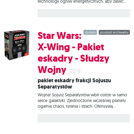
technologii ogniw energetycznych, aby zasilić
zaawansowane systemy tych maszyn. Dzięki temu
Najwyższy Porządek wzmocnił swoje eskadry
jednostkami z większą liczbą uzbrojenia, osłon i
czujników. W tym zestawie znajduje się wszystko,
co niezbędne, aby dodać do gry 1 statek
Star Wars:
dodatki
produkt archiwalny
Myśliwiec TIE/sf.
X-Wing - Pakiet
eskadry - Słudzy
Wojny
(2019)
Pakiet eskadry frakcji Sojuszu
Separatystów
Wojna! Sojusz Separatystów wbił ostrze w samo
serce galaktyki. Zjednoczone wcześniej planety
ogarnia chaos, tyrania i strach. Ofensywą
dowodzi nikczemny generał Grievous stojący na
czele nieprzebranych legionów droidów
bojowych. Ogromne roje połączonych w sieć
myśliwców klasy Vulture pilotowanych przez