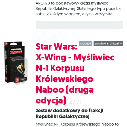
ARC-170 to podstawowy ciężki myśliwiec
Republiki Galaktycznej. Statki tego typu poradzą
sobie z każdym wrogiem, a tylna wieżyczka
zapewnia ochronę przed większością ataków.
Bez względu na rodzaj wykonywanych zadań:
obronę skrzydeł formacji czy zapewnianie
wsparcia generałowi Jedi, myśliwce ARC-170
stanowią siłę, z którą trzeba się liczyć. W tym
Star Wars:
dodatki
produkt archiwalny
zestawie znajduje się wszystko, co niezbędne,
aby dodać do gry 1 statek Myśliwiec gwiezdny
X-Wing - Myśliwiec
ARC-170.
N-1 Korpusu
Królewskiego
Naboo (druga
edycja)
(2019)
Zestaw dodatkowy do frakcji
Republiki Galaktycznej
Myśliwiec N-1 Korpusu Królewskiego Naboo to