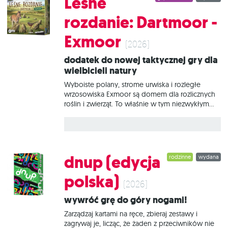
Leśne
Ostoja? To przepięknie ilustrowana gra
strategiczna, w której każda z podejmowanych
rozdanie: Dartmoor -
decyzji może okazać się kluczowa dla
ostatecznego wyniku. Podczas zabawy
Exmoor
umieszczamy kolorowe elementy krajobrazu na
(2026)
swoich planszetkach i tworzymy niezwykłe krainy.
Dodatek do nowej taktycznej gry dla
Aby wygrać, musimy zdobyć jak najwięcej
wielbicieli natury
punktów, w przemyślany sposób zakładając
siedliska i przyciągając do
Wyboiste polany, strome urwiska i rozległe
wrzosowiska Exmoor są domem dla rozlicznych
roślin i zwierząt. To właśnie w tym niezwykłym
miejscu na odkrycie czekają nowe gatunki i
zależności między nimi. Leśne rozdanie:
Dartmoor - Exmoor to rozszerzenie
wprowadzające 55 nowych, przepięknie
ilustrowanych kart prezentujących faunę i florę
dnup (edycja
rodzinne
wydana
północnej części Półwyspu Kornwalijskiego.
Znajdziesz wśród nich zupełnie nowe gatunki, 6.
polska)
rodzaj ważki, a także 4 nowe karty terenów.
(2026)
Czym jest Leśne rozdanie: Dartmoor? To zupełnie
Wywróć grę do góry nogami!
nowa, całkowicie samodzielna wersja
strategicznej gry karcianej o prostych zasadach i
Zarządzaj kartami na ręce, zbieraj zestawy i
wielu możliwościach. Tym razem naszym celem
zagrywaj je, licząc, że żaden z przeciwników nie