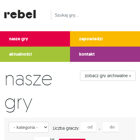
nasze gry
zapowiedzi
aktualności
kontakt
Nasze
zobacz gry archiwalne »
gry
Kategoria
od
do
Liczba graczy:
-
Wiek
lat