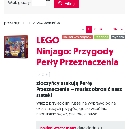
Wiek graczy:
Filtruj
graczy
pokazuje: 1 - 50 z 694 wyników
«
1
2
3
…
14
»
LEGO
nakład wyczerpany
rodzinne
wydana
Ninjago: Przygody
Perły Przeznaczenia
(2026)
Złoczyńcy atakują Perłę
Przeznaczenia – musisz obronić nasz
statek!
Wraz z przyjaciółmi ruszaj na wyprawę pełną
ekscytujących przygód, gdzie wspólnie
napotkacie węże, piratów, a nawet…
zdezorientowanego listonosza! Razem będziecie
odkrywać karty wydarzeń, walczyć ze
nakład wyczerpany
data dodruku