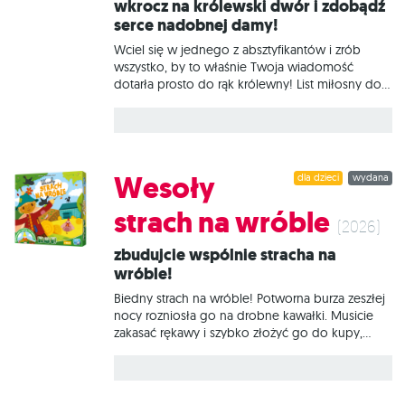
Wkrocz na królewski dwór i zdobądź
wybranym poziomie trudności, zarówno w
serce nadobnej damy!
ramach pojedynczego wyścigu, jak i w trybie
mistrzostw. Poczuj emocje związane z
Wciel się w jednego z absztyfikantów i zrób
ekstremalnym sprawdzianem umiejętności,
wszystko, by to właśnie Twoja wiadomość
ścigając się z inteligentnymi, zautomatyzowanymi
dotarła prosto do rąk królewny! List miłosny do
kierowcami w rozgrywkach solo albo
dynamiczna gra łącząca spryt, dedukcję i
wypełniając
blefowanie – wszak gdy w grę wchodzi miłość,
wszystkie chwyty są dozwolone! Podczas
zabawy wykorzystujemy zgromadzone na ręce
karty sojuszników, przyjaciół i członków rodziny
Wesoły
dla dzieci
wydana
królewskiej, by przejrzeć szyki przeciwników i
wyeliminować ich z rywalizacji. Czy uda Ci się
strach na wróble
przechytrzyć innych zalotników i zdobyć zaufanie
(2026)
szlachetnej królewny? Na czym to polega?
Zbudujcie wspólnie stracha na
Rozgrywka w List miłosny trwa kilka rund,
wróble!
podczas których wykorzystujemy sojuszników,
przyjaciół i członków rodziny królewskiej, aby
Biedny strach na wróble! Potworna burza zeszłej
doręczyli królewnie naszą wiadomość. Karta
nocy rozniosła go na drobne kawałki. Musicie
zakasać rękawy i szybko złożyć go do kupy,
zanim ptaszyska rozpanoszą się na Waszym
pięknym polu. Sprawdźcie, jakich elementów
potrzebujecie, zbierzcie je w swoich workach i
złóżcie razem – tak szybko, jak to możliwe!