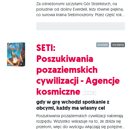
Wprowadza zupełnie nowy rodzaj kości, która
Za ośnieżonymi szczytami Gór Strzelistych, na
odzwierciedlające nasze skoncentrowanie na
południe od doliny Everdell, leży równie piękna,
zadaniu. Korzystając z niej, zwiększamy swoje
co surowa kraina Srebrnoszrony. Przez część roku
szanse
jej mieszkańcy dzielnie walczą z mrozem, aby w
pozostałe miesiące cieszyć się urodą tej ziemi.
Mieszkańców i niezwykłe duże stworzenia, które
zamieszkują okoliczne góry, łączy wyjątkowa
więź: gdy pierwsi zapalają stos sygnałowy na
SETI:
dodatki
wydana
szczycie, drudzy przychodzą im z pomocą.
Everdell: Srebrnoszrony to strategiczna gra
Poszukiwania
planszowa, w której naszym zadaniem jest
zbudowanie miasta i utrzymanie go w trudnych,
pozaziemskich
surowych warunkach. Aby tego dokonać,
będziemy musieli odgarniać zalegający śnieg,
cywilizacji - Agencje
rozpalać ogniska zapewniające mieszkańcom
ciepło i pomyślność oraz wypełniać misje
kosmiczne
zlecane przez gildię
(2026)
Gdy w grę wchodzi spotkanie z
obcymi, każdy ma własny cel
Poszukiwania pozaziemskich cywilizacji nabierają
rozpędu. Wszystko wskazuje na to, że zbliża się
przełom, więc do wyścigu włączają się potężne