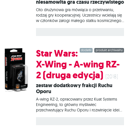
Niesamowita gra czasu rzeczywistego
sojuszników, którzy dostarczą nam cenną moc
żywiołów. Sadzenie drzew obronnych,
Oto drużynowa gra mówiąca o przetrwaniu,
odpędzanie bezwzględnych płomieni lub
rodzaj gry kooperacyjnej. Uczestnicy wcielają się
zbudzenie Sankiego, Obrońcy Lasu... Jaka
w członków załogi małego statku kosmicznego
strategia okaże się najlepsza? Na czym
przepatrującego niebezpieczne sektory galaktyki.
Misje trwają po około 10 minut (skok
nadprzestrzenny, skanowanie sektora, powrotny
skok nadprzestrzenny), a jedynym zadaniem,
jakie stoi przed graczami, jest ochrona statku. Na
Star Wars:
dodatki
produkt archiwalny
płycie CD (lub na kartach scenariuszy, jeśli nie
macie pod ręką odtwarzacza CD) znajdują się
X-Wing - A-wing RZ-
dziesięciominutowe nagrania przedstawiające
wypowiedzi komputera pokładowego (w języku
2 (druga edycja)
polskim) na temat różnych zagrożeń. Mogą one
(2018)
sięgać od statków bojowych i myśliwców,
Zestaw dodatkowy frakcji Ruchu
poprzez rozmaite gwiezdne potwory i
Oporu
wynaturzenia, aż po intruzów i awarie na
własnym statku. Uczestnicy muszą ustalić, kto
‭A-wing RZ-2, opracowany przez Kuat Systems
Engineering, to główny myśliwiec
‭przechwytujący Ruchu Oporu i rozwinięcie idei
poprzedniego modelu. Poprawiono ‭w nim
zwrotność, zamontowano obrotowe działka
laserowe i dodatkowo umożliwiono