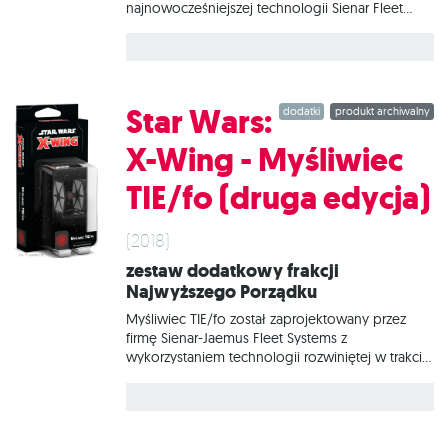
najnowocześniejszej technologii Sienar Fleet
Systems, m.in. do ‭myśliwców TIE/ln. Usunięcie
dwóch paneli słonecznych ograniczyło
‭dostępną moc, ale jednocześnie znacząco
zwiększyło pole widzenia, co ‭ma kluczowe
znaczenie przy lotach przez niebezpieczne pola
Star Wars:
dodatki
produkt archiwalny
asteroid. W tym zestawie znajduje się wszystko,
co niezbędne, aby dodać do gry 1
X-Wing - Myśliwiec
Zmodyfikowany myśliwiec TIE/ln.
TIE/fo (druga edycja)
(2018)
Zestaw dodatkowy frakcji
Najwyższego Porządku
Myśliwiec TIE/fo został zaprojektowany przez
firmę Sienar-Jaemus Fleet Systems z
wykorzystaniem technologii rozwiniętej w trakcie
imperialnego programu TIE Advanced. Nowa
maszyna to myśliwiec TIE wyposażony w osłony i
przeznaczony do masowej produkcji, aby
Najwyższy Porządek mógł siać terror w