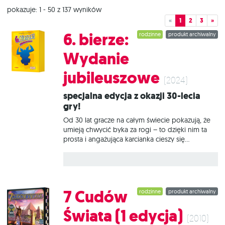
pokazuje: 1 - 50 z 137 wyników
«
1
2
3
»
6. bierze:
rodzinne
produkt archiwalny
Wydanie
jubileuszowe
(2024)
Specjalna edycja z okazji 30-lecia
gry!
Od 30 lat gracze na całym świecie pokazują, że
umieją chwycić byka za rogi – to dzięki nim ta
prosta i angażująca karcianka cieszy się
niesłabnącą popularnością. Początkujący i
zaawansowani planszówkowicze chętnie
podejmują ryzyko, zastawiają pułapki na
przeciwników i dają się porwać doskonałej
zabawie. 6. bierze: Wydanie jubileuszowe to
7 Cudów
rodzinne
produkt archiwalny
specjalna edycja rocznicowa, zawierająca znaną i
lubianą grę podstawową oraz całkowicie nowy
Świata (1 edycja)
wariant kooperacyjny, w którym musicie
(2010)