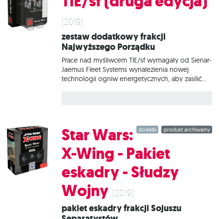
TIE/sf (druga edycja)
(2019)
Zestaw dodatkowy frakcji
Najwyższego Porządku
Prace nad myśliwcem TIE/sf wymagały od Sienar-
Jaemus Fleet Systems wynalezienia nowej
technologii ogniw energetycznych, aby zasilić
zaawansowane systemy tych maszyn. Dzięki temu
Najwyższy Porządek wzmocnił swoje eskadry
jednostkami z większą liczbą uzbrojenia, osłon i
czujników. W tym zestawie znajduje się wszystko,
co niezbędne, aby dodać do gry 1 statek
Star Wars:
dodatki
produkt archiwalny
Myśliwiec TIE/sf.
X-Wing - Pakiet
eskadry - Słudzy
Wojny
(2019)
Pakiet eskadry frakcji Sojuszu
Separatystów