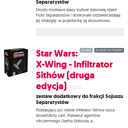
Separatystów
Droidy-myśliwce klasy Vulture stanowią rdzeń
Floty Separatystów i doskonale odzwierciedlają
jej strategię: w pojedynkę są stosunkowo
niegroźne, ale w większych rojach praktycznie
nie da się ich powstrzymać. Odpowiednio duży
rój połączonych w sieć myśliwców tworzy
przebiegły i złowrogi byt o inteligencji, która
może pokonać nawet rozważnych i potężnych
Star Wars:
dodatki
produkt archiwalny
pilotów Jedi. W tym zestawie znajduje się
wszystko, co niezbędne, aby dodać do gry 1
X-Wing - Infiltrator
statek Droid-myśliwiec klasy Vulture.
Sithów (druga
edycja)
(2019)
Zestaw dodatkowy do frakcji Sojuszu
Separatystów
Przelatujący po niebie Infiltrator Sithów rzuca
złowróżbny cień. Przewozi agentów
nikczemnego Dartha Sidiousa, a
eksperymentalne urządzenie maskujące, potężna