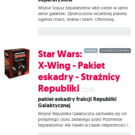
Wojna! Sojusz Separatystów wbił ostrze w samo
serce galaktyki. Zjednoczone wcześniej planety
ogarnia chaos, tyrania i strach. Ofensywą
dowodzi nikczemny generał Grievous stojący na
czele nieprzebranych legionów droidów
bojowych. Ogromne roje połączonych w sieć
myśliwców klasy Vulture pilotowanych przez
droidy taktyczne atakują niewinne planety,
Star Wars:
dodatki
produkt archiwalny
spychając Republikę do defensywy. A
tymczasem Grievous przemyka niezauważony w
X-Wing - Pakiet
swoim zmodyfikowanym myśliwcu Belbullab-22,
niestrudzenie polując na Jedi. W tym zestawie
eskadry - Strażnicy
znajduje się wszystko, co niezbędne, aby dodać
do gry 1 statek Myśliwiec gwiezdny Belbullab-22 i
Republiki
2 statki Droid-myśliwiec klasy Vulture.
(2019)
Pakiet eskadry frakcji Republiki
Galaktycznej
Wojna! Republika Galaktyczna zachwiała się od
potężnego ciosu zadanego przez Przymierze
Separatystów. Ale nawet w czasie niepewności i
podziałów pojawiają się bohaterowie.