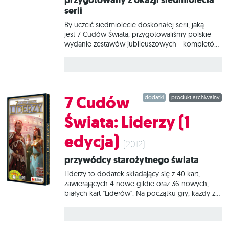
przygotowany z okazji siedmiolecia
serii
By uczcić siedmiolecie doskonałej serii, jaką
jest 7 Cudów Świata, przygotowaliśmy polskie
wydanie zestawów jubileuszowych - kompletów
15 kart, w których znajdziecie nowe władczynie,
wyrównujące parytet płci. Zestaw zawiera
piętnaście unikalnych kart: Roksana, Enheduanna,
Aglaonike, Gorgo, Fryne, Eurypyle, Kornelia,
Teano, Makeda, Agrypina, Kyniska, Nitokris,
7 Cudów
dodatki
produkt archiwalny
Arsinoe, Telesilla, Oktawia.
Świata: Liderzy (1
edycja)
(2012)
Przywódcy starożytnego świata
Liderzy to dodatek składający się z 40 kart,
zawierających 4 nowe gildie oraz 36 nowych,
białych kart "Liderów". Na początku gry, każdy z
graczy bierze do ręki 4 liderów i może zagrać po
jednym na początku każdej z trzech epok. W
przeciwieństwie do pozostałych kart, zagranie