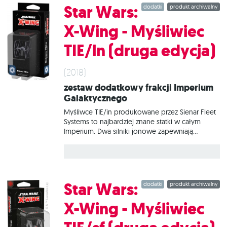
najdalszych zakątkach galaktyki. W tym zestawie
Star Wars:
dodatki
produkt archiwalny
znajduje się wszystko, co niezbędne, aby dodać
do gry 1 myśliwiec TIE/fo.
X-Wing - Myśliwiec
TIE/ln (druga edycja)
(2018)
Zestaw dodatkowy frakcji Imperium
Galaktycznego
Myśliwce TIE/in produkowane przez Sienar Fleet
Systems to najbardziej znane statki w całym
Imperium. Dwa silniki jonowe zapewniają
doskonałą prędkość i zwrotność. Lekka
konstrukcja oznacza, że jednostki tego typu nie
mają ani osłon, ani napędu hiperprzestrzennego,
ale Imperium wykorzystuje ogromną przewagę
liczebną, aby pokonać wrogów. Zestaw Star
Star Wars:
dodatki
produkt archiwalny
Wars: X-Wing - Myśliwiec TIE/ln (druga edycja)
zawiera wszystko, co potrzebne, aby dodać do
X-Wing - Myśliwiec
gry 1 myśliwiec TIE/ln.