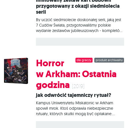
przygotowany z okazji siedmiolecia
serii
By uczcić siedmiolecie doskonałej serii, jaką jest
7 Cudów Świata, przygotowaliśmy polskie
wydanie zestawów jubileuszowych - kompletów
15 kart, w których znajdziecie nowe budynki
pojawiające się w różnych erach rozgrywki.
Zestaw zawiera piętnaście unikalnych kart: Obóz
bandytów, Urząd celny, Cele, Tajny skład,
Kryjówka przemytników, Baza bandytów, Kantor,
Horror
dla graczy
produkt archiwalny
Areszt, Nielegalny przybytek, Pracownia fałszerza,
Twierdza bandytów, Giełda, Więzienie,
w Arkham: Ostatnia
Nielegalne laboratorium, Miejsce pamięci.
godzina
(2019)
Jak odwrócić tajemniczy rytuał?
Kampus Uniwersytetu Miskatonic w Arkham
spowił mrok. Ktoś odprawia niebezpieczne
rytuały, których skutki mogą być opłakane:
oprócz szerzących się kultystów, na ulicach
zaczynają pojawiać się stworzenia nie z tego