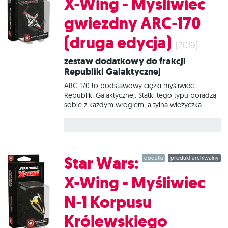
X-Wing - Myśliwiec
gwiezdny ARC-170
(druga edycja)
(2019)
Zestaw dodatkowy do frakcji
Republiki Galaktycznej
ARC-170 to podstawowy ciężki myśliwiec
Republiki Galaktycznej. Statki tego typu poradzą
sobie z każdym wrogiem, a tylna wieżyczka
zapewnia ochronę przed większością ataków.
Bez względu na rodzaj wykonywanych zadań:
obronę skrzydeł formacji czy zapewnianie
wsparcia generałowi Jedi, myśliwce ARC-170
stanowią siłę, z którą trzeba się liczyć. W tym
Star Wars:
dodatki
produkt archiwalny
zestawie znajduje się wszystko, co niezbędne,
aby dodać do gry 1 statek Myśliwiec gwiezdny
X-Wing - Myśliwiec
ARC-170.
N-1 Korpusu
Królewskiego