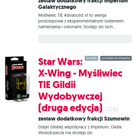
Zestaw dodatkowy frakcji Imperium
Galaktycznego
Myśliwiec TIE Advanced x1 to wersja
prototypowa z eksperymentalnym systemem
namierzania i osłonami. Dostęp do tych
jednostek mają tylko wysocy rangą agenci
Imperium i wyspecjalizowane eskadry. Obecność
tego myśliwca to znak, że sektor przyciągnął
uwagę Imperium. Zestaw Star Wars: X-Wing -
Myśliwiec TIE Advanced x1 (druga edycja) zawiera
Star Wars:
dodatki
produkt archiwalny
wszystko, co potrzebne, aby dodać do gry 1
myśliwiec TIE Advanced x1.
X-Wing - Myśliwiec
TIE Gildii
Wydobywczej
(druga edycja)
(2018)
Zestaw dodatkowy frakcji Szumowin
‭Dzięki bliskiej współpracy z Imperium, Gildia
Wydobywcza ma dostęp ‭do