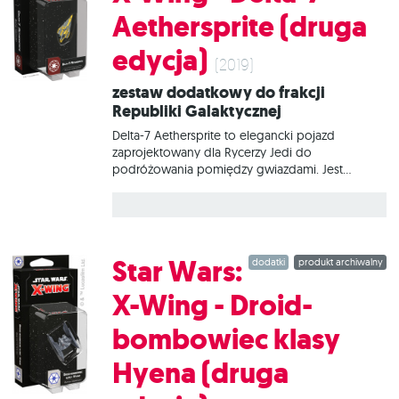
Aethersprite (druga
edycja)
(2019)
Zestaw dodatkowy do frakcji
Republiki Galaktycznej
Delta-7 Aethersprite to elegancki pojazd
zaprojektowany dla Rycerzy Jedi do
podróżowania pomiędzy gwiazdami. Jest
wyposażony w astromecha do nawigacji i lekkie
uzbrojenie. Statki tego typu są niezwykle zwrotne
i mają bardzo czułe urządzenia sterownicze,
dzięki czemu wrażliwi na Moc piloci są w stanie
latać z niezrównaną precyzją. W tym zestawie
Star Wars:
dodatki
produkt archiwalny
znajduje się wszystko, co niezbędne, aby dodać
do gry 1 statek Delta-7 Aethersprite.
X-Wing - Droid-
bombowiec klasy
Hyena (druga