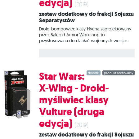
edycja)
(2019)
Zestaw dodatkowy do frakcji Sojuszu
Separatystów
Droid-bombowiec klasy Hyena zaprojektowany
przez Baktoid Armor Workshop to
przystosowana do działań wojennych wersja
droida-bombowca klasy Vulture używanego
przez Federację Handlową. Statek został
wyposażony przez Unię Technokratyczną w
szeroką gamę eksperymentalnego uzbrojenia i
stanowi zabójczą niespodziankę dla pilotów
Star Wars:
dodatki
produkt archiwalny
Republiki, którzy lekceważą zagrożenie ze strony
„marnych” droidów. W tym zestawie znajduje się
X-Wing - Droid-
wszystko, co niezbędne, aby dodać do gry 1
statek Droid-bombowiec klasy Hyena.
myśliwiec klasy
Vulture (druga
edycja)
(2019)
Zestaw dodatkowy do frakcji Sojuszu