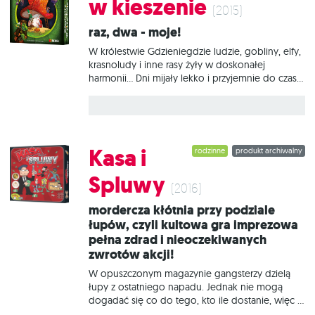
w kieszenie
możemy odpowiadać! Dzięki przyjemnym,
(2015)
czytelnym grafikom oraz uproszczonym zasadom
Raz, dwa - moje!
do zabawy w Jungle Speed możemy zaprosić
dzieci od 4 roku życia. To doskonałe
W królestwie Gdzieniegdzie ludzie, gobliny, elfy,
wprowadzenie do kolejnych tytułów oraz
krasnoludy i inne rasy żyły w doskonałej
świetny trening spostrzegawczości i koordynacji.
harmonii… Dni mijały lekko i przyjemnie do czasu,
gdy w trakcie letniego przesilenia na ogromnych
grzybach otaczających miasteczko Rozdroża
pojawiły się kamienie życia. Aby je zdobyć,
każda z ras przysłała do miasteczka swojego
przedstawiciela i to właśnie Wy, gracze, wcielacie
Kasa i
rodzinne
produkt archiwalny
się w ich role. Klejnoty są cenne, więc nie będzie
łatwo się nimi podzielić z konkurentami!
Spluwy
Wszystkie ruchy są dozwolone, włączając w to
(2016)
podkradanie kamieni zebranych przez innych
Mordercza kłótnia przy podziale
śmiałków, więc miejcie się na baczności…
łupów, czyli kultowa gra imprezowa
Kamienie w kieszenie to szybka, prosta gra,
pełna zdrad i nieoczekiwanych
zasady da się wytłumaczyć w mniej
zwrotów akcji!
W opuszczonym magazynie gangsterzy dzielą
łupy z ostatniego napadu. Jednak nie mogą
dogadać się co do tego, kto ile dostanie, więc w
ruch idzie broń. Każdy mierzy do każdego,