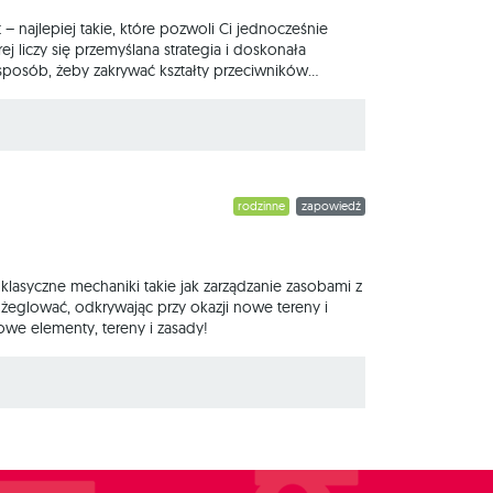
 – najlepiej takie, które pozwoli Ci jednocześnie
 liczy się przemyślana strategia i doskonała
sposób, żeby zakrywać kształty przeciwników
 liczba możliwości, ale też strategii do przemyślenia.
kart. Poszczególne talie różnią się
rodzinne
zapowiedź
 klasyczne mechaniki takie jak zarządzanie zasobami z
glować, odkrywając przy okazji nowe tereny i
owe elementy, tereny i zasady!