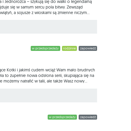
na i Jednorożca – szykują się do walki o legendarną
ajduje się w samym sercu pola bitwy. Zewsząd
wiątyń, a sojusze z wioskami są zmienne niczym
mbitnych daimyō, reprezentujących Wielkie Klany,
rwszy spełni 7
w przedsprzedaży
rodzinne
zapowiedź
ujące Kotki i jakimś cudem wciąż Wam mało brudnych
 to zupełnie nowa odsłona serii, skupiająca się na
re możemy natrafić w talii, ale także Wasz nowy
e przekazać go innemu graczowi, by ukraść losową
w przedsprzedaży
zapowiedź