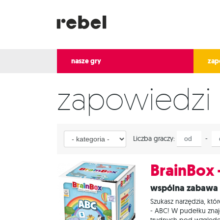
nasze gry
zap
Zapowiedz
Kategoria
od
do
Liczba graczy:
-
BrainBox 
Wspólna zabawa
Szukasz narzędzia, kt
- ABC! W pudełku znajd
trudnych pod względem