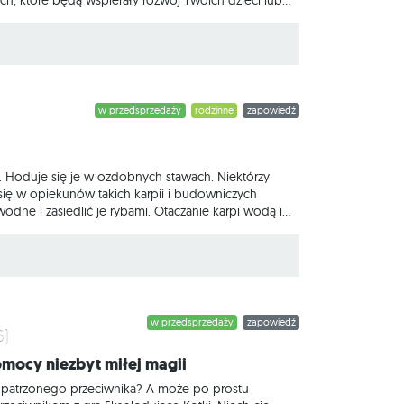
inii BrainBox pozwalają rozwijać wiedzę, a także
de pudełko to zestaw kart, które po jednej stronie
w przedsprzedaży
rodzinne
zapowiedź
y. Hoduje się je w ozdobnych stawach. Niektórzy
 się w opiekunów takich karpii i budowniczych
odne i zasiedlić je rybami. Otaczanie karpi wodą i
y rywalizować o cele, by zdobyć dodatkowe punkty i
w przedsprzedaży
zapowiedź
6)
omocy niezbyt miłej magii
patrzonego przeciwnika? A może po prostu