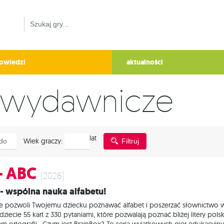
owiedzi
aktualności
i wydawnicze
Wiek
lat
Wiek graczy:
Filtruj
graczy
- ABC
(2026)
 - wspólna nauka alfabetu!
óre pozwoli Twojemu dziecku poznawać alfabet i poszerzać słownictwo
ziecie 55 kart z 330 pytaniami, które pozwalają poznać bliżej litery pol
 ortografii. Czym jest BrainBox? To seria wyjątkowych gier edukacyjny