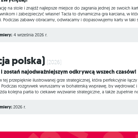
ję na stole i znajdź najlepsze miejsce do zagrania jednej ze swoich kart
nikom i zabezpieczyć własne! Tacta to dynamiczna gra karciana, w której
eni. Podczas zabawy obracamy, odwracamy i dopasowujemy karty w taki 
trójkątami i prostokątami. Z każdą turą na stole jest więcej kart – rośnie
początku rozgrywki każdy z graczy otrzymuje własną talię zawierającą 18 
miery:
4 września 2026 r.
cja polska)
(2026)
ż i zostań najodważniejszym odkrywcą wszech czasów!
tej przepięknie ilustrowanej grze strategicznej, która perfekcyjnie łączy
 Podczas rozgrywek wyruszamy w bohaterską wyprawę, by wędrować i że
da kolejna partia to ciekawe wyzwanie strategiczne, a także zupełnie n
emiery:
2026 r.