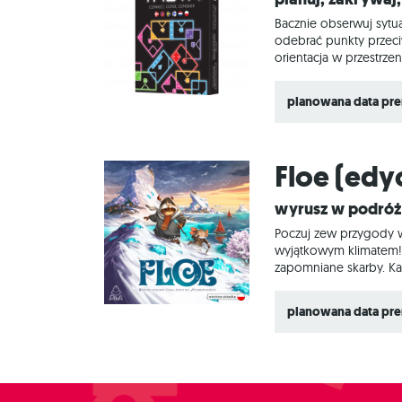
Bacznie obserwuj sytuac
odebrać punkty przeciw
orientacja w przestrz
pasującymi kwadratami, 
Na czym to polega? Na 
planowana data pre
Floe (edy
Wyrusz w podró
Poczuj zew przygody w 
wyjątkowym klimatem!
zapomniane skarby. Każ
planowana data pr