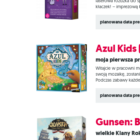
laserowa różdżka do sp
kłaczek! – imprezową k
świetnie bawić!). Ta a
Ale to nie wszystko: o
planowana data pre
instrukcjami kiedy (i
Azul Kids
Moja pierwsza 
Witajcie w pracowni mo
swoją mozaikę, zostan
Podczas zabawy każde 
dobierać płytki z mis
a przy okazji poznani
planowana data pre
to polega?
Gunsen: B
Wielkie Klany 