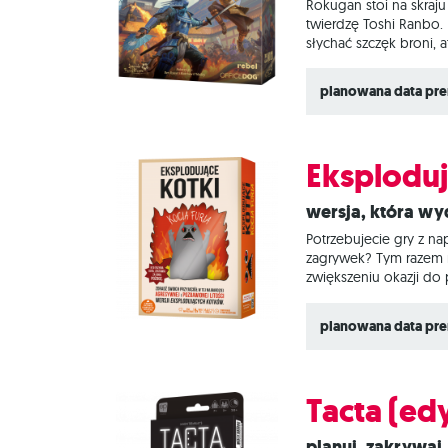
Rokugan stoi na skraju
twierdzę Toshi Ranbo.
słychać szczęk broni,
wiatr. Gunsen: Bitwa o
różniących się pod wz
planowana data pre
Eksplodują
Wersja, która w
Potrzebujecie gry z n
zagrywek? Tym razem n
zwiększeniu okazji do 
przyjaciel – Kot furi
kartę z jego ręki. Dzi
planowana data pre
Tacta (e
Planuj, zakrywaj