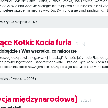
 konfliktu. Wielkie Klany – Kraba, Żurawia, Smoka, Lwa, Feniksa, Skorpio
 Kiedyś była ona ważnym strategicznie miejscem na rubieżach, a dziś zn
 atmosferę przepełnia magia żywiołów. Dym unosi się znad pradawnych ś
 Toshi Ranbo to dynamiczna gra strategiczna, w której wcielamy się w a
ględem zdolności i celów. Podczas rozgrywek rywalizujemy o to, kto pie
miery:
28 sierpnia 2026 r.
ce Kotki: Kocia furia
(2026)
ydobędzie z Was wszystko, co najgorsze
aprawdę dużą dawką negatywnej interakcji? A może już znacie Eksplod
a pewno będzciecie usatysfakcjonowani! Eksplodujące Kotki: Kocia furia
podbierania sobie nawzajem kart. Służą do tego nie tylko efekty, na któ
at. Jeśli macie go przed sobą, w dowolnym momencie swojej tury możeci
ałanie jest cudowanie ostatecznie – nie można go zanegować kartą „Nie,
miery:
2 września 2026 r.
dycja międzynarodowa)
(2026)
, zwyciężaj!