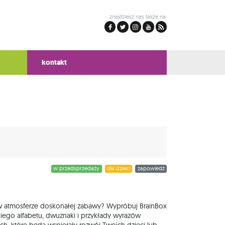
znajdziesz nas także na:
kontakt
w przedsprzedaży
dla dzieci
zapowiedź
 w atmosferze doskonałej zabawy? Wypróbuj BrainBox
skiego alfabetu, dwuznaki i przykłady wyrazów
ch, które będą wspierały rozwój Twoich dzieci lub