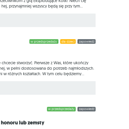
przeciwnikom z grą Eksplodujące Kotki: Niech cię
e hej, przynajmniej wszyscy będą się przy tym
z ciekawymi efektami i zupełnie nowymi ilustracjami.
ą! W pudełku znajdziesz 7 pakietów wraz z
w przedsprzedaży
dla dzieci
zapowiedź
e chcecie stworzyć. Pierwsze z Was, które ukończy
znej, w pełni dostosowana do potrzeb najmłodszych.
i w różnych kształtach. W tym celu będziemy
ów. To świetny sposób na ćwiczenie motoryki małej,
pszy start w świat „dorosłych” planszówek. Na czym
w przedsprzedaży
zapowiedź
, honoru lub zemsty