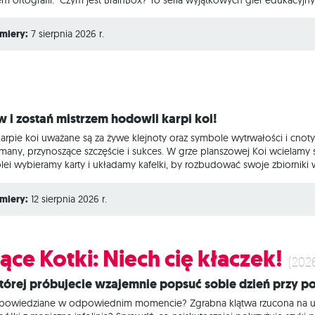
m etapie nauki. Wykorzystując dynamiczną i angażującą zabawę, gry z l
ęci i spostrzegawczości, czyli umiejętności kluczowych dla rozwoju. Każ
miery:
7 sierpnia 2026 r.
rzyjrzeć mu
aw i zostań mistrzem hodowli karpi koi!
karpie koi uważane są za żywe klejnoty oraz symbole wytrwałości i cnot
izmany, przynoszące szczęście i sukces. W grze planszowej Koi wcielamy
lei wybieramy karty i układamy kafelki, by rozbudować swoje zbiorniki w
sza ich dobrostan i wartość w punktach zwycięstwa. Dodatkowo możem
ę stworzyć najlepsze warunki do hodowli tych wyjątkowych ryb? Na
miery:
12 sierpnia 2026 r.
ące Kotki: Niech cię kłaczek!
(202
 której próbujecie wzajemnie popsuć sobie dzień przy p
wypowiedziane w odpowiednim momencie? Zgrabna klątwa rzucona na u