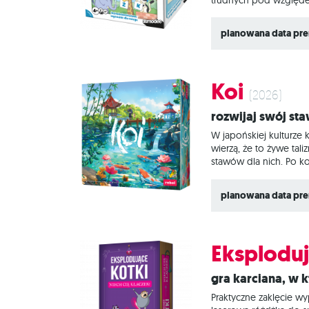
podopiecznych na każdy
wspierają trening pami
planowana data pre
mają obrazek (należy p
Koi
(2026)
Rozwijaj swój st
W japońskiej kulturze 
wierzą, że to żywe tal
stawów dla nich. Po ko
liliami wodnymi zwięk
premie. Czy uda Ci si
planowana data pre
Eksploduj
Gra karciana, w
Praktyczne zaklęcie 