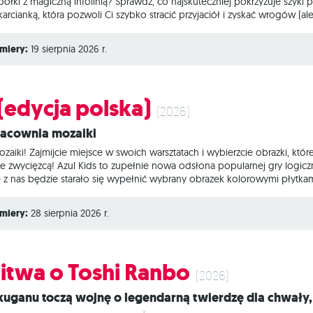
ółki z magiczną infolinią? Sprawdź, co najskuteczniej pokrzyżuje szyki 
arcianką, która pozwoli Ci szybko stracić przyjaciół i zyskać wrogów (al
lternatywna wersja kultowych Eksplodujących Kotków zawiera zestaw kart 
d tej pory Twoja talia będzie ewoluowała wraz z każdą kolejną rozgrywk
miery:
19 sierpnia 2026 r.
 (edycja polska)
(2026)
pracownia mozaiki
zaiki! Zajmijcie miejsce w swoich warsztatach i wybierzcie obrazki, któr
ie zwycięzcą! Azul Kids to zupełnie nowa odsłona popularnej gry logic
z nas będzie starało się wypełnić wybrany obrazek kolorowymi płytkam
ek, a następnie umieszczać je w odpowiednich miejscach naszych obrazk
e niektórych mechanizmów rządzących klasycznym Azulem, co umożliwi le
miery:
28 sierpnia 2026 r.
itwa o Toshi Ranbo
(2026)
Rokuganu toczą wojnę o legendarną twierdzę dla chwały