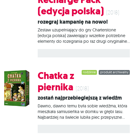
nagradzając go Wieczną Chwałą! Charterstone to
rywalizacyjna gra ekonomiczna z systemem
(edycja polska)
legacy dla 1 do 6 graczy. Naszym zadaniem
(2018)
będzie rozwijanie nowo założonej osady na
Rozegraj kampanię na nowo!
obrzeżach królestwa Zielonego Jaru. Z każdą
partią odkryjemy nowe pola i
Zestaw uzupełniający do gry Charterstone
(edycja polska) zawierający wszelkie potrzebne
elementy do rozegrania po raz drugi oryginalnej
kampanii. Drugą kampanię rozgrywamy na
niewykorzystanej stronie mapy z gry
podstawowej, dzięki czemu możemy zachować
stan planszy z pierwszej gry, a jednocześnie
rozegrać całkowicie nową przygodę. Kto wie,
Chatka z
rodzinne
produkt archiwalny
może tym razem podjęcie innych decyzji zmieni
waszą planszę nie do poznania?
piernika
(2018)
Zostań najprzebieglejszą z wiedźm
Dawno, dawno temu była sobie wiedźma, która
mieszkała samiusieńka w domku w głębi lasu.
Najbardziej na świecie lubiła piec przepyszne
pierniki – z nich zresztą zbudowała swoją chatkę.
Niestety jej wyśmienite wypieki miały wielu