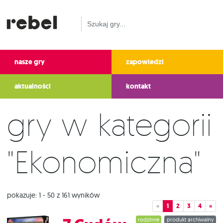
nasze gry
zapowiedzi
aktualności
kontakt
Gry w kategorii
"Ekonomiczna"
pokazuje: 1 - 50 z 161 wyników
«
1
2
3
4
»
rodzinne
produkt archiwalny