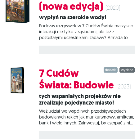
karty cudów ułatwiające odczytywanie i
(nowa edycja)
układanie kart. Nowy system ikon usprawniający
(2020)
rozgrywkę i pozwalający na jeszcze szybsze
Wypłyń na szerokie wody!
opanowanie zasad.
Podczas rozgrywek w 7 Cudów Świata marzysz o
interakcji nie tylko z sąsiadami, ale też z
pozostałymi uczestnikami zabawy? Armada to
dodatek dla Ciebie. Wprowadź do swoich partii
powiew świeżości i dodatkowe możliwości
dzięki nowym planszom i specjalnym
znacznikom floty. Co wprowadza dodatek?
Dzięki temu rozszerzeniu wszyscy gracze
7 Cudów
dodatki
wydana
wchodzą w interakcję za pomocą swoich flot.
Uczestnicy nie są już ograniczeni do kontaktu z
Świata: Budowle
osobami siedzącymi po lewej i prawej; muszą
(2023)
stale zwracać uwagę na wszystko, co się dzieje
Tych wspaniałych projektów nie
na stole! Nowe elementy (7 plansz stoczni, 27
zrealizuje pojedyncze miasto!
kart wysp itp.) odświeżają rozgrywkę i oferują
nowe rozwiązania mechaniczne: Dzięki
Weź udział we wspólnych przedsięwzięciach
możliwości toczenia wojen
budowlanych takich jak mur kurtynowy, amfiteatr,
bank i wiele innych. Zainwestuj, by czerpać z nich
korzyści… albo ponieś konsekwencje
nieudanego projektu. 7 Cudów Świata: Budowle