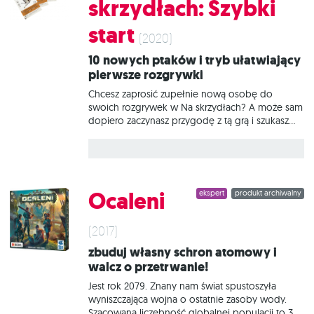
skrzydłach: Szybki
technologiczna oraz wszelkie aspekty wiedzy to
domena Psilonów. Mrrshanie, Bulrathi i Alkari
start
wolą rozwiązywać problemy, wchodząc na
(2020)
wojenną ścieżkę. Darlokowie i Meklarzy
10 nowych ptaków i tryb ułatwiający
przeszukują najdalsze zakątki galaktyki, natomiast
pierwsze rozgrywki
Ludzie osiągają swoje cele, polegając na
dyplomacji. Ty zaś, jako przywódca jednej z tych
Chcesz zaprosić zupełnie nową osobę do
swoich rozgrywek w Na skrzydłach? A może sam
dopiero zaczynasz przygodę z tą grą i szukasz
czegoś, co ułatwi Ci jej poznanie? Szybki start to
rozwiązanie dla Ciebie! Skorzystaj ze specjalnie
przygotowanego zestawu kart oraz
przewodników dla graczy, które poprowadzą Cię
przez pierwsze 4 tury pierwszej rundy i ułatwią
Ocaleni
ekspert
produkt archiwalny
rozpoczęcie zabawy. Karty z tego dodatku
możesz też wtasować do talii ptaków z gry
podstawowej i wykorzystać w kolejnych
(2017)
rozgrywkach. Czym jest Na skrzydłach? To
Zbuduj własny schron atomowy i
przepięknie ilustrowana gra ekonomiczna, w
walcz o przetrwanie!
której uczestnicy tworzą własne rezerwaty,
będące ostoją dla różnorodnych gatunków
Jest rok 2079. Znany nam świat spustoszyła
ptaków. Każdy kolejny
wyniszczająca wojna o ostatnie zasoby wody.
Szacowana liczebność globalnej populacji to 30