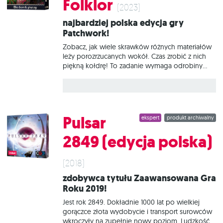
Folklor
Prezydenta Jeffersona – 20 czerwca 1803 r. Celem
(2023)
Waszej misji jest zbadanie rzeki Missouri, jej
Najbardziej polska edycja gry
biegu i połączenia z wodami Oceanu
Patchwork!
Spokojnego w nadziei na znalezienie możliwie
najłatwiejszej i praktycznej drogi wodnej w
Zobacz, jak wiele skrawków różnych materiałów
leży porozrzucanych wokół. Czas zrobić z nich
piękną kołdrę! To zadanie wymaga odrobiny
wysiłku, chwili wolnego czasu i solidnego
zapasu guzików… Patchwork: Polski folklor to
wyjątkowa edycja popularnej, dwuosobowej gry
logicznej. Podczas zabawy będziemy wybierać
skrawki z dostępnej puli, mając na uwadze koszt
Pulsar
ekspert
produkt archiwalny
każdego z nich w guzikach i czasie. Za pomocą
pozyskanych elementów spróbujemy jak
2849 (edycja polska)
najefektywniej zająć miejsce na naszych
planszach. Edycja Polski folklor ma identyczne
zasady jak klasyczny Patchwork. Wyróżnia ją szata
(2018)
graficzna, obejmująca 33 różne rodzaje wzorów,
Zdobywca tytułu Zaawansowana Gra
inspirowane haftem ludowym z różnych
Roku 2019!
regionów Polski. Na czym to polega? Przed
rozpoczęciem rozgrywki
Jest rok 2849. Dokładnie 1000 lat po wielkiej
gorączce złota wydobycie i transport surowców
wkroczyły na zupełnie nowy poziom. Ludzkość