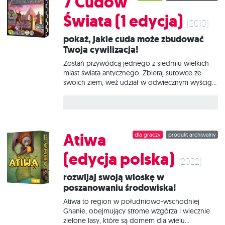
7 Cudów
Świata (1 edycja)
(2010)
Pokaż, jakie cuda może zbudować
Twoja cywilizacja!
Zostań przywódcą jednego z siedmiu wielkich
miast świata antycznego. Zbieraj surowce ze
swoich ziem, weź udział w odwiecznym wyścigu
cywilizacyjnym, nawiąż kontakty handlowe i
stwórz militarną potęgę. Pozostaw ślad na kartach
historii budując cud architektury, który przetrwa
wieki! 7 cudów świata to świetnie zbalansowana
gra o rozwoju cywilizacji, która łączy proste
Atiwa
dla graczy
produkt archiwalny
zasady i dynamiczną rozgrywkę z planowaniem i
strategicznym myśleniem. Uczestnicy wcielają się
(edycja polska)
w przywódców starożytnych miast, które starają
(2022)
się poprowadzić do jak najbardziej optymalnego
Rozwijaj swoją wioskę w
rozwoju. Dlaczego pokochasz tę grę? Przy swojej
poszanowaniu środowiska!
prostocie oferuje jednocześnie bardzo wiele
dróg do zwycięstwa, dzięki czemu każda
Atiwa to region w południowo-wschodniej
rozgrywka jest zupełnie inna! Specyficzna
Ghanie, obejmujący strome wzgórza i wiecznie
mechanika doboru
zielone lasy, które są domem dla wielu