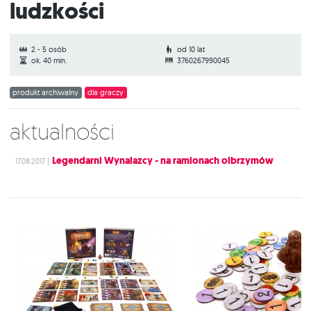
ludzkości
2 - 5 osób
od 10 lat
ok. 40 min.
3760267990045
produkt archiwalny
dla graczy
Aktualności
Legendarni Wynalazcy - na ramionach olbrzymów
17.08.2017 |