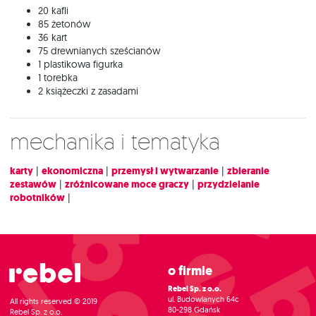
20 kafli
85 żetonów
36 kart
75 drewnianych sześcianów
1 plastikowa figurka
1 torebka
2 książeczki z zasadami
Mechanika i tematyka
karty
|
ekonomiczna
|
przemysł i wytwarzanie
|
zbieranie
zestawów
|
zróżnicowane moce graczy
|
przydzielanie
robotników
|
O firmie
Rebel Sp. z o.o.
ul. Budowlanych 64c
All rights reserved © 2019
80-298 Gdańsk
Rebel Sp. z o.o.