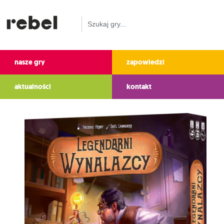
nasze gry
zapowiedzi
aktualności
kontakt