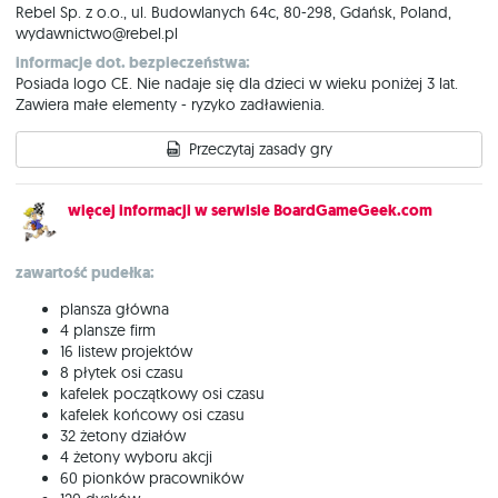
Rebel Sp. z o.o., ul. Budowlanych 64c, 80-298, Gdańsk, Poland,
wydawnictwo@rebel.pl
informacje dot. bezpieczeństwa:
Posiada logo CE. Nie nadaje się dla dzieci w wieku poniżej 3 lat.
Zawiera małe elementy - ryzyko zadławienia.
Przeczytaj zasady gry
więcej informacji w serwisie BoardGameGeek.com
zawartość pudełka:
plansza główna
4 plansze firm
16 listew projektów
8 płytek osi czasu
kafelek początkowy osi czasu
kafelek końcowy osi czasu
32 żetony działów
4 żetony wyboru akcji
60 pionków pracowników