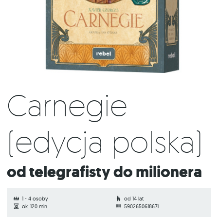
Carnegie
(edycja polska)
Od telegrafisty do milionera
1 - 4 osoby
od 14 lat
ok. 120 min.
5902650618671