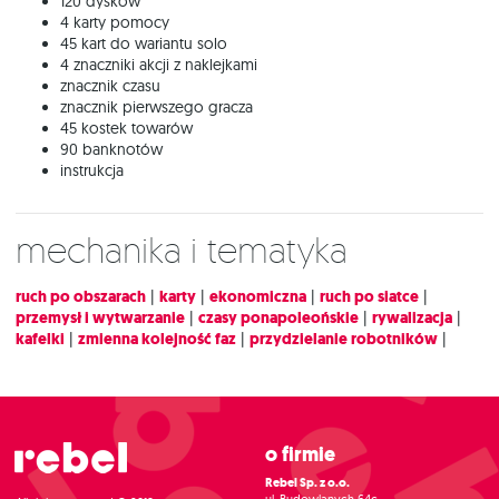
120 dysków
4 karty pomocy
45 kart do wariantu solo
4 znaczniki akcji z naklejkami
znacznik czasu
znacznik pierwszego gracza
45 kostek towarów
90 banknotów
instrukcja
Mechanika i tematyka
ruch po obszarach
|
karty
|
ekonomiczna
|
ruch po siatce
|
przemysł i wytwarzanie
|
czasy ponapoleońskie
|
rywalizacja
|
kafelki
|
zmienna kolejność faz
|
przydzielanie robotników
|
O firmie
Rebel Sp. z o.o.