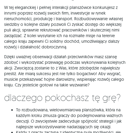
W tej eleganckiej i pełnej interakcji planszówce konkurujesz z
innymi poprzez rozwój swoich firm, inwestycje w rynek
nieruchomości, produkcję i transport. Rozbudowywanie własnej
siedziby o kolejne działy pozwoli Ci zyskać dostęp do większej
puli akcji, sprawnie rekrutować pracowników i skuteczniej nimi
zarządzać. Z kolei wysyłanie ich na rozmaite misje na terenie
całego kraju zapewni Ci solidny dochód, umożliwiający dalszy
rozwój i działalność dobroczynną.
Dzięki uważnej obserwacji działań przeciwników masz szansę
zdobyć i wykorzystać przewagę podczas wykonywania kolejnych
akcji. Zwycięzcą zostanie to z Was, które zdobędzie największy
prestiż. Ale miarą sukcesu jest nie tylko bogactwo! Aby wygrać,
musicie przekazywać hojne darowizny, wspierając rozwój całego
kraju. Czy jesteście gotowi na takie wyzwanie?
Dlaczego pokochasz tę grę?
To rozbudowana, wielowymiarowa planszówka, która na
każdym kroku zmusza graczy do podejmowania ważnych
decyzji. O zwycięstwie zadecyduje spójność strategii i jak
najlepsze wykorzystywanie nadarzających się okazji.
Każdy z graczy zaczyna z identyczną pulą możliwości, ale