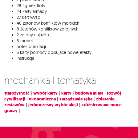
28 figurek floty
24 karty armady
27 kart wysp
40 żetonów konfliktów morskich
8 żetonów konfliktów zbrojnych
2 żetony najazdu
6 monet
notes punktacji
3 karty pomocy opisujące nowe efekty
instrukcja
Mechanika i tematyka
starożytność
|
wybór karty
|
karty
|
budowa miast
|
rozwój
cywilizacji
|
ekonomiczna
|
zarządzanie ręką
|
zbieranie
zestawów
|
jednoczesny wybór akcji
|
zróżnicowane moce
graczy
|