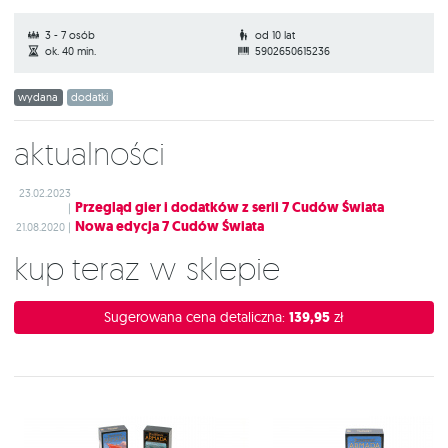
3 - 7 osób
od 10 lat
ok. 40 min.
5902650615236
wydana
dodatki
Aktualności
23.02.2023
Przegląd gier i dodatków z serii 7 Cudów Świata
|
Nowa edycja 7 Cudów Świata
21.08.2020 |
Kup teraz w sklepie
Sugerowana cena detaliczna:
139,95
zł