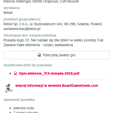
Etienne Hebinger, Dimitri Chapouis, Cyril Nouvel
wydawca:
Rebel
podmiot gospodarczy:
Rebel Sp. z o.o., ul. Budowlanych 64c, 80-298, Gdańsk, Poland,
wydawnictwo@rebel.pl
informacje dot. bezpieczeństwa:
Posiada logo CE. Nie nadaje się dla dzieci w wieku poniżej 3 lat.
Zawiera małe elementy - ryzyko zadławienia.
Przeczytaj zasady gry
dodatkowe pliki do pobrania:
Opis-efektow_7CS-Armada-2020.pdf
więcej informacji w serwisie BoardGameGeek.com
zawartość pudełka:
plansza cudu
7 plansz stoczni