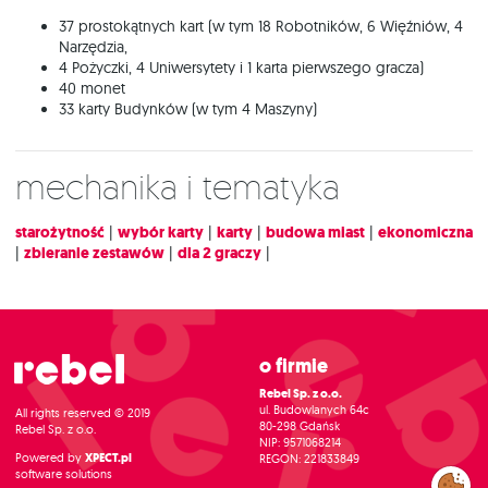
37 prostokątnych kart (w tym 18 Robotników, 6 Więźniów, 4
Narzędzia,
4 Pożyczki, 4 Uniwersytety i 1 karta pierwszego gracza)
40 monet
33 karty Budynków (w tym 4 Maszyny)
Mechanika i tematyka
starożytność
|
wybór karty
|
karty
|
budowa miast
|
ekonomiczna
|
zbieranie zestawów
|
dla 2 graczy
|
O firmie
Rebel Sp. z o.o.
ul. Budowlanych 64c
All rights reserved © 2019
80-298 Gdańsk
Rebel Sp. z o.o.
NIP: 9571068214
Powered by
XPECT.pl
REGON: 221833849
software solutions
Zarządzaj
preferencjami
cookies