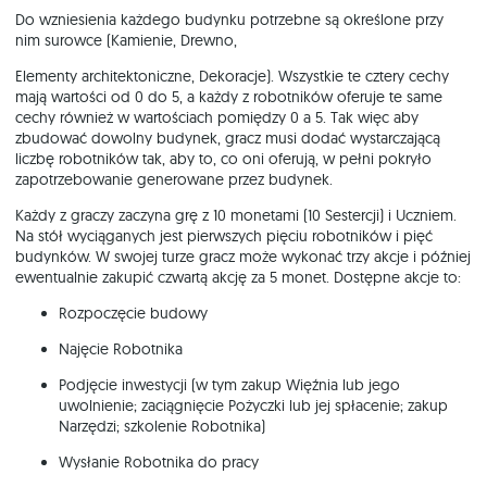
Do wzniesienia każdego budynku potrzebne są określone przy
nim surowce (Kamienie, Drewno,
Elementy architektoniczne, Dekoracje). Wszystkie te cztery cechy
mają wartości od 0 do 5, a każdy z robotników oferuje te same
cechy również w wartościach pomiędzy 0 a 5. Tak więc aby
zbudować dowolny budynek, gracz musi dodać wystarczającą
liczbę robotników tak, aby to, co oni oferują, w pełni pokryło
zapotrzebowanie generowane przez budynek.
Każdy z graczy zaczyna grę z 10 monetami (10 Sestercji) i Uczniem.
Na stół wyciąganych jest pierwszych pięciu robotników i pięć
budynków. W swojej turze gracz może wykonać trzy akcje i później
ewentualnie zakupić czwartą akcję za 5 monet. Dostępne akcje to:
Rozpoczęcie budowy
Najęcie Robotnika
Podjęcie inwestycji (w tym zakup Więźnia lub jego
uwolnienie; zaciągnięcie Pożyczki lub jej spłacenie; zakup
Narzędzi; szkolenie Robotnika)
Wysłanie Robotnika do pracy