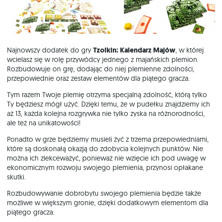
Najnowszy dodatek do gry
Tzolkin: Kalendarz Majów
, w której
wcielasz się w rolę przywódcy jednego z majańskich plemion.
Rozbudowuje on grę, dodając do niej plemienne zdolności,
przepowiednie oraz zestaw elementów dla piątego gracza.
Tym razem Twoje plemię otrzyma specjalną zdolność, którą tylko
Ty będziesz mógł użyć. Dzięki temu, że w pudełku znajdziemy ich
aż 13, każda kolejna rozgrywka nie tylko zyska na różnorodności,
ale też na unikatowości!
Ponadto w grze będziemy musieli żyć z trzema przepowiedniami,
które są doskonałą okazją do zdobycia kolejnych punktów. Nie
można ich zlekceważyć, ponieważ nie wzięcie ich pod uwagę w
ekonomicznym rozwoju swojego plemienia, przynosi opłakane
skutki.
Rozbudowywanie dobrobytu swojego plemienia będzie także
możliwe w większym gronie, dzięki dodatkowym elementom dla
piątego gracza.