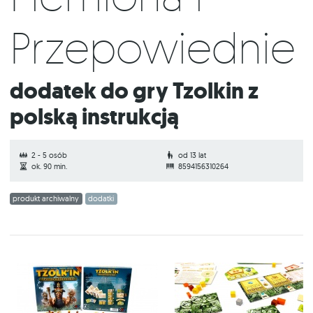
Przepowiednie
Dodatek do gry Tzolkin z
polską instrukcją
2 - 5 osób
od 13 lat
ok. 90 min.
8594156310264
produkt archiwalny
dodatki