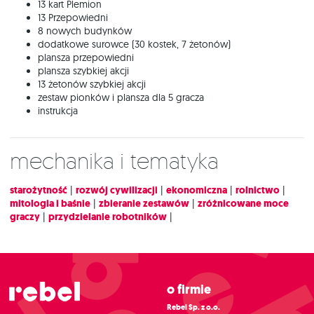
13 kart Plemion
13 Przepowiedni
8 nowych budynków
dodatkowe surowce (30 kostek, 7 żetonów)
plansza przepowiedni
plansza szybkiej akcji
13 żetonów szybkiej akcji
zestaw pionków i plansza dla 5 gracza
instrukcja
Mechanika i tematyka
starożytność
|
rozwój cywilizacji
|
ekonomiczna
|
rolnictwo
|
mitologia i baśnie
|
zbieranie zestawów
|
zróżnicowane moce
graczy
|
przydzielanie robotników
|
O firmie
Rebel Sp. z o.o.