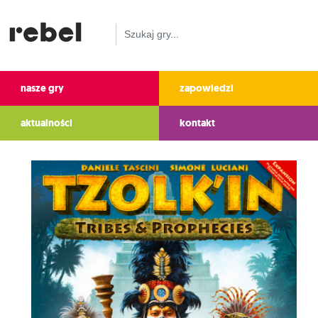
nasze gry
zapowiedzi
aktualności
kontakt