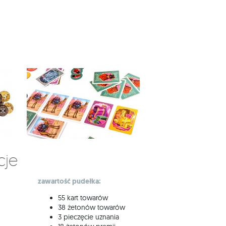
cje
zawartość pudełka:
55 kart towarów
38 żetonów towarów
3 pieczęcie uznania