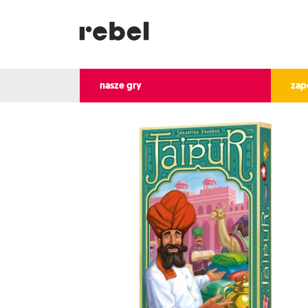
nasze gry
zap