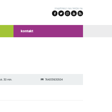
znajdziesz nas także na:
kontakt
ok. 30 min.
7640131630504