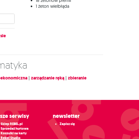
18 żetonów premii
1 żeton wielbłąda
sie
ematyka
|
ekonomiczna
|
zarządzanie ręką
|
zbieranie
asze serwisy
Newsletter
Sklep REBEL.pl
Zapisz się
Sprzedaż hurtowa
Koszulki na karty
Rebel Studio