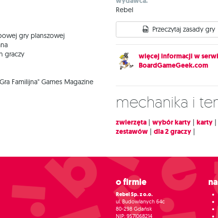
wydawca:
Rebel
Przeczytaj zasady gry
bowej gry planszowej
ana
ch graczy
więcej informacji w serwi
BoardGameGeek.com
a Gra Familijna" Games Magazine
Mechanika i t
zwierzęta
|
wybór karty
|
karty
zestawów
|
dla 2 graczy
|
O firmie
N
Rebel Sp. z o.o.
ul. Budowlanych 64c
80-298 Gdańsk
NIP: 9571068214