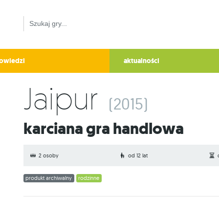
owiedzi
aktualności
Jaipur
(2015)
Karciana gra handlowa
2 osoby
od 12 lat
produkt archiwalny
rodzinne