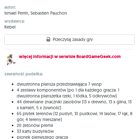
autor:
Ismael Perrin, Sebastien Pauchon
wydawca:
Rebel
Przeczytaj zasady gry
więcej informacji w serwisie BoardGameGeek.com
zawartość pudełka:
dwustronna plansza przedstawiająca 7 wysp
4 zestawy komponentów (po 1 dla każdego gracza: 1
dwustronna planszetka rzeki, 1 łódka, 5 odkrywców)
44 drewniane znaczniki zasobów (13 x drewno, 13 x glina, 13
x kamień, 5 x żywność)
65 płytek terenów (12 pustyń, 10 pustkowi, 14 lasów, 17 łąk, 8
gór, 4 tereny mieszane)
20 żetonów premii
33 karty budynków
pionek pierwszego gracza