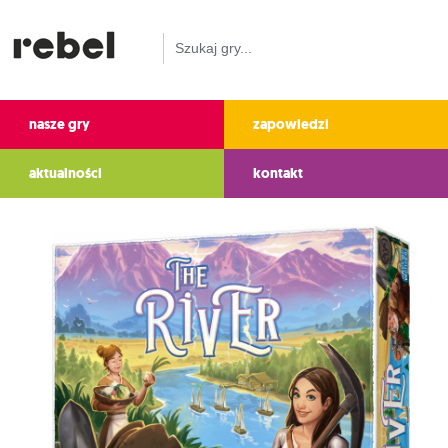
nasze gry
zapowiedzi
aktualności
kontakt