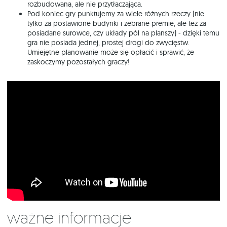
rozbudowana, ale nie przytłaczająca.
Pod koniec gry punktujemy za wiele różnych rzeczy (nie
tylko za postawione budynki i zebrane premie, ale też za
posiadane surowce, czy układy pól na planszy) - dzięki temu
gra nie posiada jednej, prostej drogi do zwycięstw.
Umiejętne planowanie może się opłacić i sprawić, że
zaskoczymy pozostałych graczy!
Ważne informacje