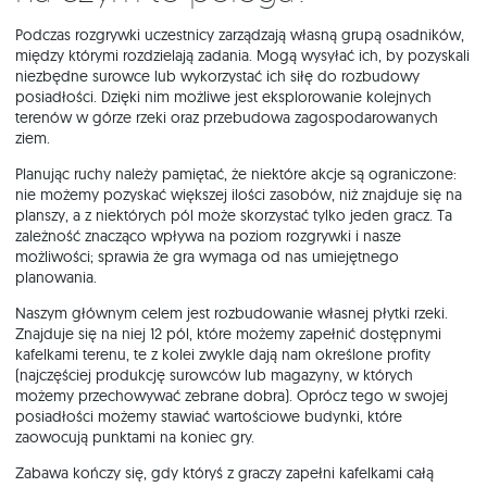
Podczas rozgrywki uczestnicy zarządzają własną grupą osadników,
między którymi rozdzielają zadania. Mogą wysyłać ich, by pozyskali
niezbędne surowce lub wykorzystać ich siłę do rozbudowy
posiadłości. Dzięki nim możliwe jest eksplorowanie kolejnych
terenów w górze rzeki oraz przebudowa zagospodarowanych
ziem.
Planując ruchy należy pamiętać, że niektóre akcje są ograniczone:
nie możemy pozyskać większej ilości zasobów, niż znajduje się na
planszy, a z niektórych pól może skorzystać tylko jeden gracz. Ta
zależność znacząco wpływa na poziom rozgrywki i nasze
możliwości; sprawia że gra wymaga od nas umiejętnego
planowania.
Naszym głównym celem jest rozbudowanie własnej płytki rzeki.
Znajduje się na niej 12 pól, które możemy zapełnić dostępnymi
kafelkami terenu, te z kolei zwykle dają nam określone profity
(najczęściej produkcję surowców lub magazyny, w których
możemy przechowywać zebrane dobra). Oprócz tego w swojej
posiadłości możemy stawiać wartościowe budynki, które
zaowocują punktami na koniec gry.
Zabawa kończy się, gdy któryś z graczy zapełni kafelkami całą