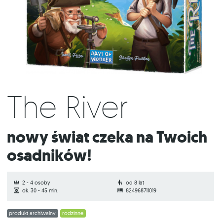
The River
Nowy świat czeka na Twoich
osadników!
2 - 4 osoby
od 8 lat
ok. 30 - 45 min.
824968711019
produkt archiwalny
rodzinne