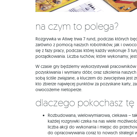
Na czym to polega?
Rozgrywka w Atiwę trwa 7 rund, podczas których bę
zarówno z pomocą naszych robotników, jak i owocoż
się z fazy pracy, podczas której każdy wykonuje 3 tur
porządkowania. Liczba ruchów, które wykonamy, jes
W czasie gry będziemy wykorzystywali pracownikó
pozyskiwania i wymiany dóbr, oraz szkolenia naszych
sobą ściśle związane, a kluczem do zwycięstwa jest
kto zbierze najwięcej punktów za pozyskane karty, z
owocożerne nietoperze.
Dlaczego pokochasz tę
Rozbudowana, wielowymiarowa, ciekawa – taka
każdej rozgrywki czeka na nas wiele możliwoś
liczba akcji do wykonania i miejsc do przec
do opracowywania coraz to nowych strategii 