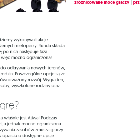
zróżnicowane moce graczy
|
prz
dziemy wykonywali akcje
ernych nietoperzy. Runda składa
y; po nich następuje faza
t więc mocno ograniczona!
w do odkrywania nowych terenów,
 rodzin. Poszczególne opcje są ze
 zrównoważony rozwój. Wygra ten,
asoby, wyszkolone rodziny oraz
 grę?
 właśnie jest Atiwa! Podczas
ci, a jednak mocno ograniczona
howywania zasobów zmusza graczy
w oparciu o dostępne opcje.