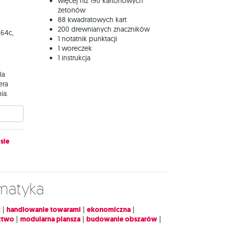
więcej niż 190 kartonowych
żetonów
88 kwadratowych kart
200 drewnianych znaczników
 64c,
1 notatnik punktacji
1 woreczek
1 instrukcja
:
la
era
ia.
sie
ematyka
t
|
handlowanie towarami
|
ekonomiczna
|
ctwo
|
modularna plansza
|
budowanie obszarów
|