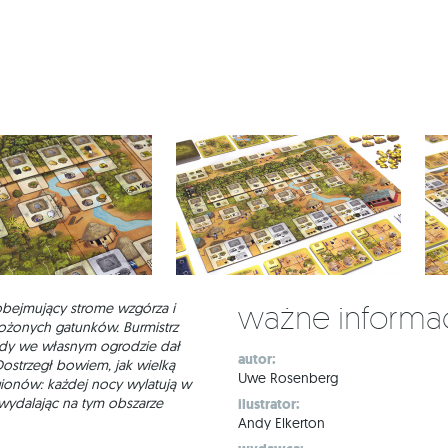
Ważne informa
bejmujący strome wzgórza i
rożonych gatunków. Burmistrz
gdy we własnym ogrodzie dał
autor:
Dostrzegł bowiem, jak wielką
Uwe Rosenberg
gionów: każdej nocy wylatują w
wydalając na tym obszarze
ilustrator:
Andy Elkerton