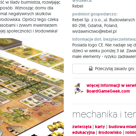
wydawca:
 w ślady burmistrza, rozwijając
Rebel
 sposób. Wznosząc domy dla
temat negatywnych skutków
podmiot gospodarczy:
środowiska. Oprócz tego czeka
Rebel Sp. z o.o., ul. Budowlanych
 zasobami i żywym inwentarzem.
80-298, Gdańsk, Poland,
jej społeczności i środowiska!
wydawnictwo@rebel.pl
informacje dot. bezpieczeństwa
Posiada logo CE. Nie nadaje się d
dzieci w wieku poniżej 3 lat. Zawi
małe elementy - ryzyko zadławien
Przeczytaj zasady gry
więcej informacji w serwi
BoardGameGeek.com
Mechanika i t
zwierzęta
|
karty
|
budowa mias
edukacyjna
|
środowisko
|
rolni