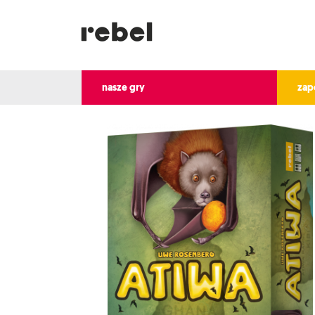
nasze gry
zap