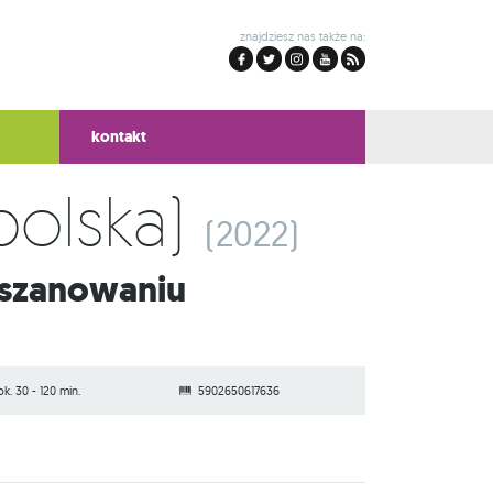
znajdziesz nas także na:
kontakt
polska)
(2022)
ok. 30 - 120 min.
5902650617636