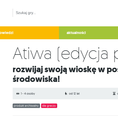
owiedzi
aktualności
Atiwa (edycja 
Rozwijaj swoją wioskę w poszanowaniu
środowiska!
1 - 4 osoby
od 12 lat
produkt archiwalny
dla graczy