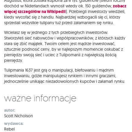
Augustus, która została kupiona za 6 tys. guldenów (średni roczny
dochód w Niderlandach wynosił wtedy ok. 150 guldenów,
zobacz
więcej szczegółów na Wikipedii
). Przebiegli inwestorzy wiedzieli,
kiedy wycofać się z handlu. Najbardziej wzbogacili się ci, którzy
sprzedali wszystkie tulipany tuż przed załamaniem się rynku.
Wcielasz się w jednego z tych przebiegłych inwestorów.
Stworzyłeś sieć nabywców i współpracowników, z którzych każdy
stara się zbić majątek. Twoim celem jest mądrze inwestować,
sztucznie podnosić ceny, by w najlepszym momencie oskubać z
pieniędzy swoją sieć i uciec z Tulipomanii z największą ilością
pieniędzy.
Tulipmania 1637 jest grą o manipulacji, blefowaniu i mądrym
inwestowaniu, gdzie manipulujesz rynkiem i innymi graczami,
jednocześnie unikając niezadowolonych kupców i załamań rynku.
Ważne informacje
autor:
Scott Nicholson
wydawca:
Rebel