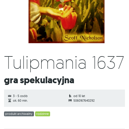
Tulipmania 1637
Gra spekulacyjna
3 - 5 osób
od 10 lat
ok. 60 min.
5060167640292
produkt archiwalny
rodzinne