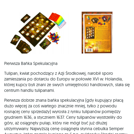
Pierwsza Bańka Spekulacyjna
Tulipan, kwiat pochodzący z Azji Środkowej, narobił sporo
zamieszania po dotarciu do Europy w połowie XVI w. Holandia,
której kupcy byli znani ze swych umiejętności handlowych, stała się
centrum handlu tulipanami.
Pierwsza dobrze znana bańka spekulacyjna (gdy kupujący płacą
dużo więcej za coś wartego znacznie mniej, tylko z powodu
rosnącej ceny sprzedaży) wyrosła z rynku tulipanów pomiędzy
grudniem 1636, a styczniem 1637. Ceny tulipanów wystrzeliły do
góry, aż osiągnęły pułap, który nie mógł być już dłużej
utrzymywany. Najwyższą cenę osiągnęła słynna cebulka Semper