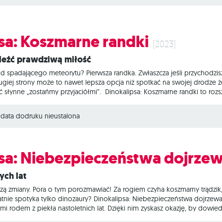
sa: Koszmarne randki
(2023)
naleźć prawdziwą miłość
od spadającego meteorytu? Pierwsza randka. Zwłaszcza jeśli przychodzis
ugiej strony może to nawet lepsza opcja niż spotkać na swojej drodze ż
ć słynne „zostańmy przyjaciółmi”. Dinokalipsa: Koszmarne randki to ro
lko!), które zabiorą Cię do krainy żenujących wspomnień. Zakochaj się be
rem, który zbyt szybko mówi „Kocham Cię!”. Oj, niezręcznie... Czym jest 
data dodruku nieustalona
sa: Niebezpieczeństwa dojrze
ych lat
ą zmiany. Pora o tym porozmawiać! Za rogiem czyha koszmarny trądzik, 
atnie spotyka tylko dinozaury? Dinokalipsa: Niebezpieczeństwa dojrzew
mi rodem z piekła nastoletnich lat. Dzięki nim zyskasz okazję, by dowied
a zostanie zjedzona przez welociraptora, włosy zaczynają Ci rosnąć na 