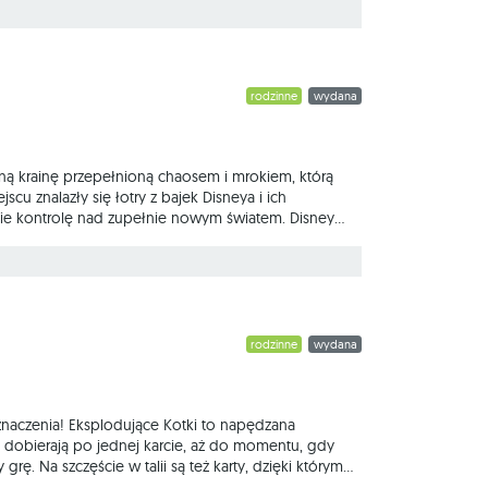
a? To strategiczna gra
rodzinne
wydana
ną krainę przepełnioną chaosem i mrokiem, którą
scu znalazły się łotry z bajek Disneya i ich
mie kontrolę nad zupełnie nowym światem. Disney
postacie łotrów z bajek Disneya albo w ich
oraz intrygantów. Pod
rodzinne
wydana
znaczenia! Eksplodujące Kotki to napędzana
ę dobierają po jednej karcie, aż do momentu, gdy
ę. Na szczęście w talii są też karty, dzięki którym
musimy mądrze zarządzać kartami, które uda nam się