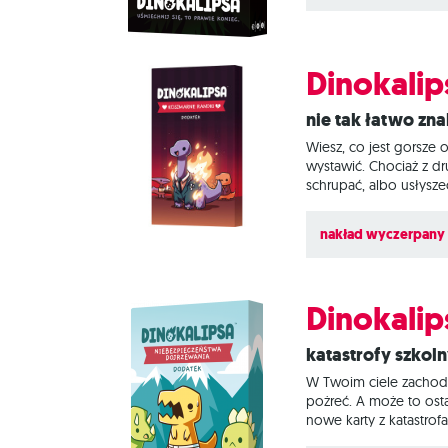
Dinokalip
Nie tak łatwo z
Wiesz, co jest gorsze 
wystawić. Chociaż z dr
schrupać, albo usłysze
katastrofami (i nie ty
i spotkaj się z dinozau
nakład wyczerpany
Dinokalip
Katastrofy szkoln
W Twoim ciele zachodz
pożreć. A może to ost
nowe karty z katastrofa
gdy Twoja praca domow