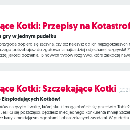
ące Kotki: Przepisy na Kotastro
ja gry w jednym pudełku
przygoda dopiero się zaczyna, czy też należysz do ich najzagorzalszych f
 czego potrzebujesz do zgotowania najbardziej odjechanej rozgrywki! Z
zej jakości doznania, 13 nowych trybów rozgrywki, które zaskoczą nawet
łnierz wstydu. Na czym to polega? Eksplodujące Kotki to napędzana ko
rywek gracze co turę dobierają po jednej karcie, aż do momentu, gdy k
i ginie, a tym samym kończy grę.
ące Kotki: Szczekające Kotki
(2021
do Eksplodujących Kotków!
otów na ryzyko i walkę, której skutki mogą obrócić się przeciwko Tobie?
eśli Ci się poszczęści, będziesz mieć jednego konkurenta mniej! Szczeka
owe karty z merdającym ogonkami i obszczekanymi zasadami. W pudełku z
mi efektami, zabawne ilustracje, które wykonał nagradzany rysownik 
UWAGA! Wszystkie dodatki z serii Eksplodujące Kotki można dowolnie ze