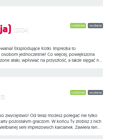
ące
ja)
rodzinne
wydana
(2024)
wania! Eksplodujące Kotki: Imprezka to
 10 osobom jednocześnie! Co więcej, powiększona
one ataki, wpływać na przyszłość, a także sięgać na
mienione pudełko gry. Aktualna wersja nie jest
zpieczna odmiana rosyjskiej ruletki. Podczas
rodzinne
wydana
23)
 po zwycięstwo! Od teraz możesz polegać nie tylko
karty pozostałym graczom. W końcu Ty zrobisz z nich
wielbianej serii imprezowych karcianek. Zawiera ten
chwytającym za serce spojrzeniu. Podczas gry
o, kartoflokota włochatego itp.). Jeśli taką ma,