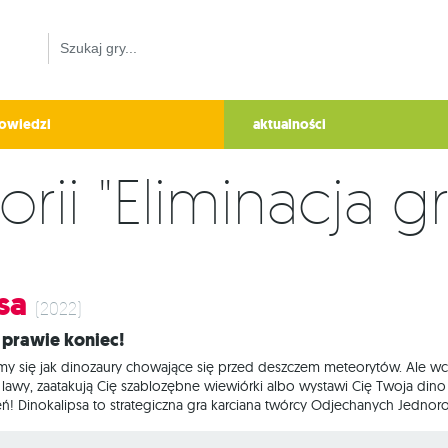
owiedzi
aktualności
orii "Eliminacja 
sa
(2022)
to prawie koniec!
y się jak dinozaury chowające się przed deszczem meteorytów. Ale wci
awy, zaatakują Cię szablozębne wiewiórki albo wystawi Cię Twoja dino 
eń! Dinokalipsa to strategiczna gra karciana twórcy Odjechanych Jedno
 Zrobisz wszystko, co w Twojej mocy, aby uniknąć katastrof naturalnych
w prawdziwym życiu, zapewne poniesiesz porażkę. Ale nie poddawaj się,