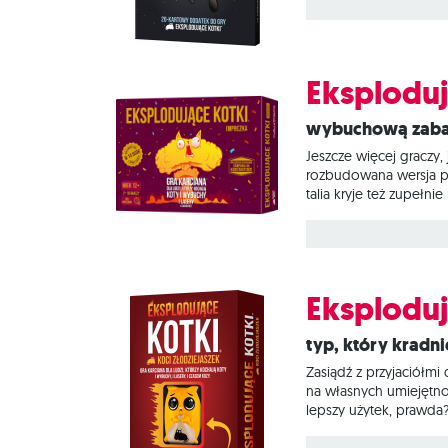
Implodującego Kotka ni
Eksploduj
Wybuchową zaba
Jeszcze więcej graczy
rozbudowana wersja po
talia kryje też zupełn
sam spód talii w poszu
wersją grającą. Na czy
rozgrywek gracze co t
Eksploduj
Typ, który kradn
Zasiądź z przyjaciółm
na własnych umiejętno
lepszy użytek, prawda?
sam zestaw kart, co w
możemy go użyć, by ukr