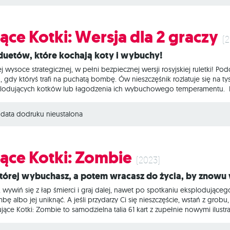
Kotki? To
ące Kotki: Wersja dla 2 graczy
(
a duetów, które kochają koty i wybuchy!
ej wysoce strategicznej, w pełni bezpiecznej wersji rosyjskiej ruletki! P
 gdy któryś trafi na puchatą bombę. Ów nieszczęśnik rozlatuje się na ty
plodujących kotków lub łagodzenia ich wybuchowego temperamentu. Eks
rii, w pełni przystosowana do potrzeb wybuchowych par i duetów. Jeśli 
liście karciankę idealną. Na czym to polega? W dwuosobowej edycji puchate
data dodruku nieustalona
ące Kotki: Zombie
(2023)
 której wybuchasz, a potem wracasz do życia, by znow
 wywiń się z łap śmierci i graj dalej, nawet po spotkaniu eksplodująceg
ę albo jej uniknąć. A jeśli przydarzy Ci się nieszczęście, wstań z gro
ące Kotki: Zombie to samodzielna talia 61 kart z zupełnie nowymi ilustra
 gry podstawowej, ale są też zupełnie nowe efekty, na czele z kotkam
ącym kotkiem. Na czym to polega? Eksplodujące Kotki to napędzana ko