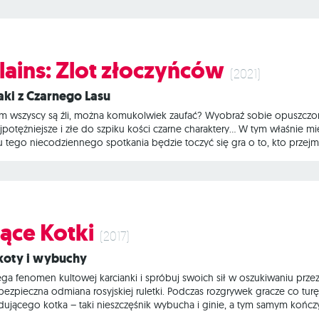
 Głowa do góry, wszyscy przez to przechodziliśmy! Czym jest Dinokalips
llains: Zlot złoczyńców
(2021)
ołaki z Czarnego Lasu
ym wszyscy są źli, można komukolwiek zaufać? Wyobraź sobie opuszczo
potężniejsze i złe do szpiku kości czarne charaktery... W tym właśnie miej
u tego niecodziennego spotkania będzie toczyć się gra o to, kto przej
ów to narracyjna gra blefu i dedukcji, w której uczestnicy wcielają się w 
 graczy otrzymuje też kartę jednego z dwóch sojuszy: siewców chaosu 
ące Kotki
(2017)
 koty i wybuchy
ga fenomen kultowej karcianki i spróbuj swoich sił w oszukiwaniu prze
bezpieczna odmiana rosyjskiej ruletki. Podczas rozgrywek gracze co tur
ującego kotka – taki nieszczęśnik wybucha i ginie, a tym samym kończy gr
iknione (a raczej przerzucić je prosto na przeciwników). Aby wygrać, 