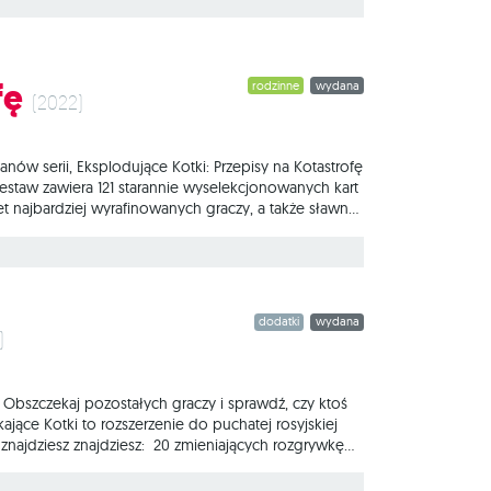
fę
rodzinne
wydana
(2022)
anów serii, Eksplodujące Kotki: Przepisy na Kotastrofę
estaw zawiera 121 starannie wyselekcjonowanych kart
 najbardziej wyrafinowanych graczy, a także sławny i
ciakami, całkowicie bezpieczna odmiana rosyjskiej
toś wyciągnie eksplodującego kotka - wówczas
dodatki
wydana
)
 Obszczekaj pozostałych graczy i sprawdź, czy ktoś
jące Kotki to rozszerzenie do puchatej rosyjskiej
najdziesz znajdziesz: 20 zmieniających rozgrywkę
The Oatmeal, koronę mocy zapewniającą ochronę
 sobą łączyć według zasad opisanych w instrukcji.