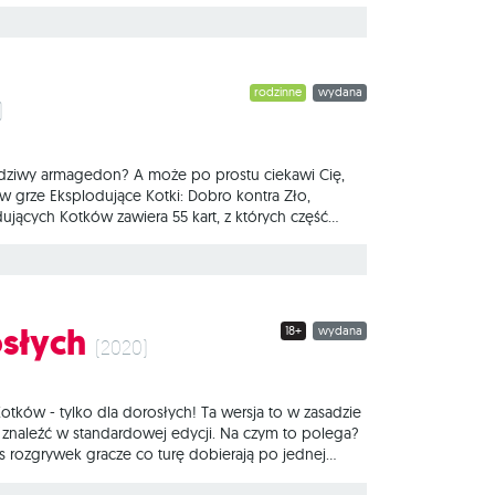
żcie ją rewersami kart do
rodzinne
wydana
)
wdziwy armagedon? A może po prostu ciekawi Cię,
 w grze Eksplodujące Kotki: Dobro kontra Zło,
ujących Kotków zawiera 55 kart, z których część
z nimi karty Armagedonu. Od tej pory możesz wywołać
oka: jeden z
osłych
18+
wydana
(2020)
Kotków - tylko dla dorosłych! Ta wersja to w zasadzie
ę znaleźć w standardowej edycji. Na czym to polega?
as rozgrywek gracze co turę dobierają po jednej
siąc kawałeczków i wypada z gry. Pozostałe karty