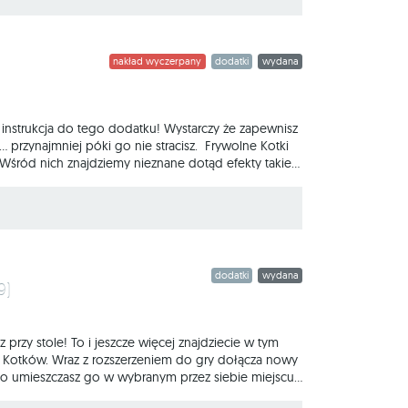
laczego pokochasz tę grę? Eksplodujące Kotki to
nakład wyczerpany
dodatki
wydana
instrukcja do tego dodatku! Wystarczy że zapewnisz
przynajmniej póki go nie stracisz. Frywolne Kotki
. Wśród nich znajdziemy nieznane dotąd efekty takie
ułapka na współgraczy w postaci bomby kotomowej.
zasad opisanych w instrukcji. Czym
dodatki
wydana
9)
przy stole! To i jeszcze więcej znajdziecie w tym
h Kotków. Wraz z rozszerzeniem do gry dołącza nowy
tego umieszczasz go w wybranym przez siebie miejscu
usiał go dobrać, będzie w nie lada opałach, bo na