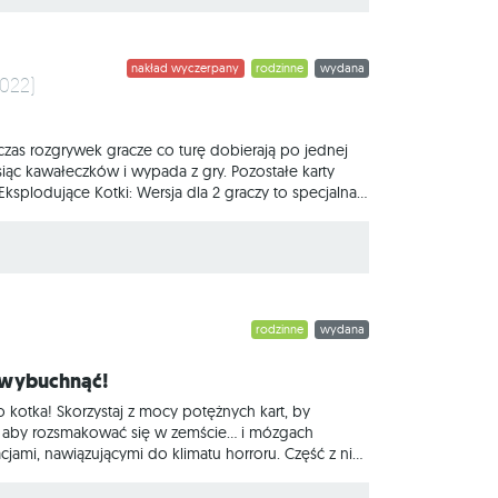
nakład wyczerpany
rodzinne
wydana
2022)
odczas rozgrywek gracze co turę dobierają po jednej
siąc kawałeczków i wypada z gry. Pozostałe karty
plodujące Kotki: Wersja dla 2 graczy to specjalna
uwielbiacie negatywną interakcję i rozgrywki pełne
j rosyjskiej ruletki w Waszej talii jest
rodzinne
wydana
u wybuchnąć!
o kotka! Skorzystaj z mocy potężnych kart, by
bu, aby rozsmakować się w zemście… i mózgach
cjami, nawiązującymi do klimatu horroru. Część z nich
i zombie, pozwalającymi pozostać w grze nawet po
ciakami, całkowicie