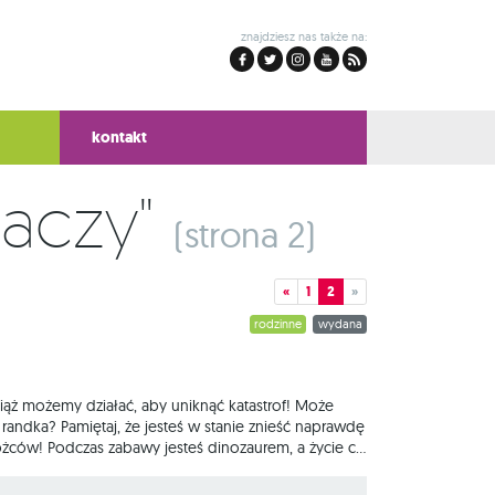
znajdziesz nas także na:
kontakt
graczy"
(strona 2)
«
1
2
»
rodzinne
wydana
ąż możemy działać, aby uniknąć katastrof! Może
randka? Pamiętaj, że jesteś w stanie znieść naprawdę
rożców! Podczas zabawy jesteś dinozaurem, a życie co
, drapieżnych i emocjonalnych, wymijając przy tym
 bo pierwszy dinozaur, który zdobędzie 50 punktów