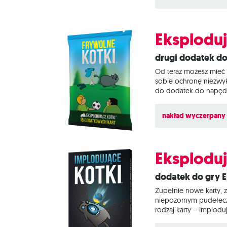
służą do unikania ek
kultowy
Eksploduj
Drugi dodatek d
Od teraz możesz mieć 
sobie ochronę niezwyk
do dodatek do napędzan
jak przejazd śmieciar
UWAGA! Wszystkie doda
nakład wyczerpany
Eksploduj
Dodatek do gry 
Zupełnie nowe karty, z
niepozornym pudełeczk
rodzaj karty – Implodu
talii ODKRYTEGO, więc 