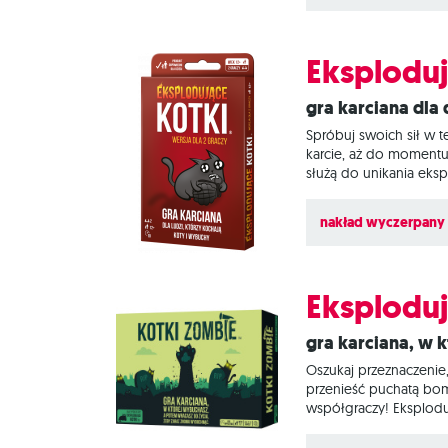
Czym są Eksplodujące 
Eksploduj
Gra karciana dl
Spróbuj swoich sił w t
karcie, aż do momentu,
służą do unikania eks
odsłona popularnej se
emocji, właśnie znaleź
nakład wyczerpany
Eksploduj
Gra karciana, w
Oszukaj przeznaczenie,
przenieść puchatą bomb
współgraczy! Eksploduj
to mechanizmy znane z
spotkaniu z eksploduj