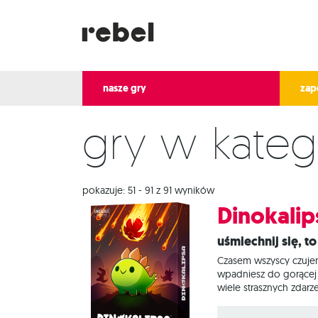
nasze gry
zap
Gry w kateg
pokazuje: 51 - 91 z 91 wyników
Dinokalip
Uśmiechnij się, 
Czasem wszyscy czujem
wpadniesz do gorącej l
wiele strasznych zdarz
chwilę daje Ci w kość.
meteoryty i, tak jak 