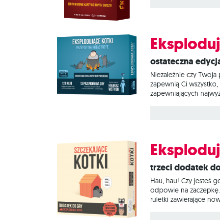
będzie musiał nam ją
Eksploduj
Ostateczna edyc
Niezależnie czy Twoja 
zapewnią Ci wszystko,
zapewniających najwyżs
niezwykle pożądany ko
ruletki. Podczas rozg
nieszczęśnik wybucha 
Eksploduj
Trzeci dodatek 
Hau, hau! Czy jesteś g
odpowie na zaczepkę. J
ruletki zawierające n
kart z nowymi mocarny
przed kradzieżą kart. 