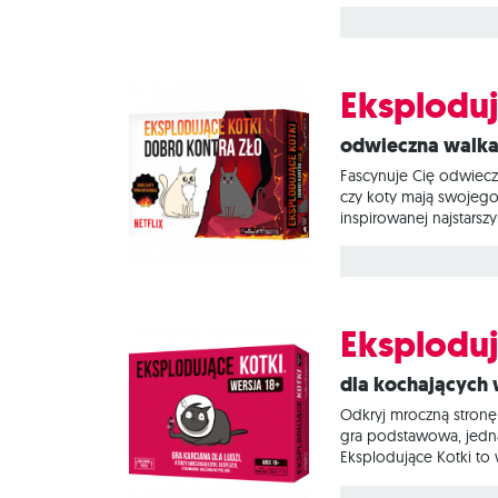
zdobyć. Na czym to pol
Eksploduj
Odwieczna walka
Fascynuje Cię odwiecz
czy koty mają swojego 
inspirowanej najstarsz
opisuje nieznane dotą
swój mały koniec świa
Eksploduj
Dla kochającyc
Odkryj mroczną stronę 
gra podstawowa, jedna
Eksplodujące Kotki to 
karcie, aż do momentu,