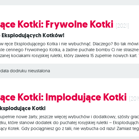
splodujących kotków lub łagodzenia ich wybuchowego temperamentu. D
ące Kotki: Frywolne Kotki
(2021)
o Eksplodujących Kotków!
w ręce Eksplodującego Kotka i nie wybuchnąć. Dlaczego? Bo tak mówi 
le cennego Frywolnego Kotka, a żadne puchate bomby Ci nie straszne… 
ej kociakami rosyjskiej ruletki, który zawiera 15 zupełnie nowych kart
ki zmuszający uczestników do pozbycia się kart z ręki czy wyjątkowa p
tki z serii Eksplodujące Kotki można dowolnie ze sobą łączyć według 
data dodruku nieustalona
ące Kotki: Implodujące Kotki
(201
Eksplodujące Kotki
upełnie nowe żarty, jeszcze więcej wybuchów i dodatkowy, szósty gracz 
u, które stanowi dodatek do puchatej rosyjskiej ruletki – Eksplodując
jący Kotek. Gdy pociągniesz go z talii, nie wybucha od razu! Zamiast 
od tej pory będzie wiadomo, gdzie się znajduje. Gracz, który będzie m