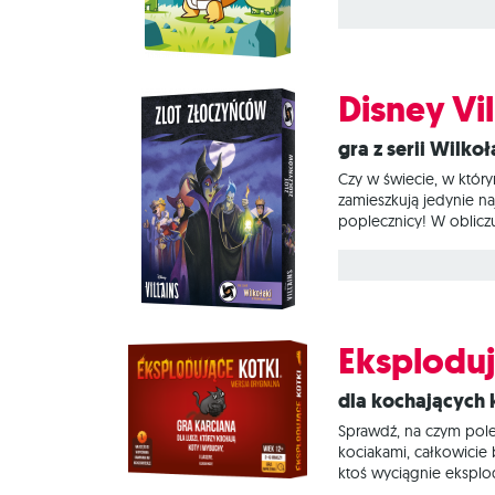
podczas gry w zbijaka.
Disney Vi
Gra z serii Wilk
Czy w świecie, w któr
zamieszkują jedynie naj
poplecznicy! W oblicz
Villains: Zlot złoczyńc
popleczników. Każdy z
Eksploduj
Dla kochających
Sprawdź, na czym pole
kociakami, całkowicie 
ktoś wyciągnie eksplod
możemy odwlekać nieun