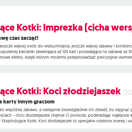
e działa karta rozbrojenia. UWAGA! Wszystkie dodatki z serii Eksploduj
ące Kotki: Imprezka (cicha wers
wę czas zacząć!
, jeszcze więcej osób do wybuchnięcia, jeszcze więcej zabawy i kombino
pularnej karcianki zawierająca aż 120 kart i pozwalająca na zabawę aż
ie nowe efekty, dzięki którym możemy przeprowadzać precyzyjnie wymierz
kiwaniu szczęścia. UWAGA: W porównaniu z wersją z 2021 roku zostało z
m to polega? Eksplodujące Kotki to napędzana kociakami, całkowicie be
urę dobierają
ące Kotki: Koci złodziejaszek
(20
ie karty innym graczom
i do wspólnej zabawy, a następnie bezwzględnie ich zdradź, by sięgnąć
ściach – Koci złodziejaszek chętnie Ci pomoże, podkradając najlepsze 
 Eksplodujące Kotki: Koci złodziejaszek to specjalna odsłona znanej i u
 klasycznej grze podstawowej wzbogacony o mięciutkiego przestępcę o 
aść przeciwnikowi wybraną kocią kartę (tacokota, kotowoca arbuzowateg