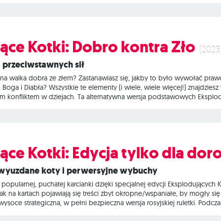
ega? W talii znajduje się kilka eksplodujących kotków. Aby zagrać, połó
ące Kotki: Dobro kontra Zło
(2023
 przeciwstawnych sił
na walka dobra ze złem? Zastanawiasz się, jakby to było wywołać pra
Boga i Diabła? Wszystkie te elementy (i wiele, wiele więcej!) znajdziesz
ym konfliktem w dziejach. Ta alternatywna wersja podstawowych Eksplod
d efekty. Do gry dołącza także Koci Bóg i Koci Diabeł oraz powiązane 
ta, w którym rzucisz wyzwanie jednemu z przeciwników. Stawka jest wys
ące Kotki: Edycja tylko dla dor
h wyuzdane koty i perwersyjne wybuchy
popularnej, puchatej karcianki dzięki specjalnej edycji Eksplodujących 
k na kartach pojawiają się treści zbyt okropne/wspaniałe, by mogły si
wysoce strategiczna, w pełni bezpieczna wersja rosyjskiej ruletki. Podcz
 gdy któryś trafi na puchatą bombę. Ów nieszczęśnik rozlatuje się na ty