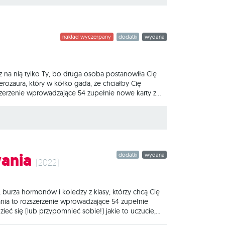
nakład wyczerpany
dodatki
wydana
z na nią tylko Ty, bo druga osoba postanowiła Cię
erozaura, który w kółko gada, że chciałby Cię
zszerzenie wprowadzające 54 zupełnie nowe karty z
z wzajemności, daj się złowić na nieprawdziwe zdjęcie
Dinokalipsa? To strategiczna
wania
dodatki
wydana
(2022)
burza hormonów i koledzy z klasy, którzy chcą Cię
ania to rozszerzenie wprowadzające 54 zupełnie
zieć się (lub przypomnieć sobie!) jakie to uczucie,
calutkim ciele, a do tego obrywasz piłką w twarz