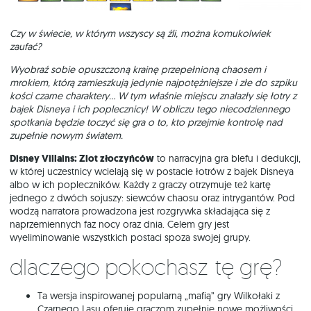
Czy w świecie, w którym wszyscy są źli, można komukolwiek
zaufać?
Wyobraź sobie opuszczoną krainę przepełnioną chaosem i
mrokiem, którą zamieszkują jedynie najpotężniejsze i złe do szpiku
kości czarne charaktery... W tym właśnie miejscu znalazły się łotry z
bajek Disneya i ich poplecznicy! W obliczu tego niecodziennego
spotkania będzie toczyć się gra o to, kto przejmie kontrolę nad
zupełnie nowym światem.
Disney Villains: Zlot złoczyńców
to narracyjna gra blefu i dedukcji,
w której uczestnicy wcielają się w postacie łotrów z bajek Disneya
albo w ich popleczników. Każdy z graczy otrzymuje też kartę
jednego z dwóch sojuszy: siewców chaosu oraz intrygantów. Pod
wodzą narratora prowadzona jest rozgrywka składająca się z
naprzemiennych faz nocy oraz dnia. Celem gry jest
wyeliminowanie wszystkich postaci spoza swojej grupy.
Dlaczego pokochasz tę grę?
Ta wersja inspirowanej popularną „mafią” gry Wilkołaki z
Czarnego Lasu oferuje graczom zupełnie nowe możliwości