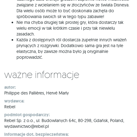
związane z wcielaniem się w złoczyńców ze świata Disneya.
Dla wielu osób może to być doskonała zachęta do
spróbowania swoich sił w tego typu zabawie!
Nie ma chyba drugiej tak prostej gry, która dostarczy tak
wielu emocji w tak krótkim czasie i przy tak niewielu
zasadach.
Każda z dostępnych ról dostarcza zupełnie innych wrażeń
płynących z rozgrywki. Dodatkowo sama gra jest na tyle
elastyczna, by zawsze można było ją oryginalnie
poprowadzić.
Ważne informacje
autor:
Philippe des Pallières, Hervé Marly
wydawca:
Rebel
podmiot gospodarczy:
Rebel Sp. z o.o., ul. Budowlanych 64c, 80-298, Gdańsk, Poland,
wydawnictwo@rebel.pl
informacje dot. bezpieczeństwa: