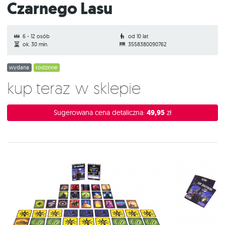
Czarnego Lasu
6 - 12 osób
od 10 lat
ok. 30 min.
3558380090762
wydana
rodzinne
Kup teraz w sklepie
Sugerowana cena detaliczna:
49,95
zł