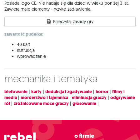
Posiada logo CE. Nie nadaje się dla dzieci w wieku poniżej 3 lat.
Zawiera małe elementy - ryzyko zadławienia.
Przeczytaj zasady gry
zawartość pudełka:
40 kart
instrukcja
wprowadzenie
Mechanika i tematyka
blefowanie
|
karty
|
dedukcja i zgadywanie
|
horror
|
filmy i
media
|
morderstwo i tajemnica
|
eliminacja graczy
|
odgrywanie
ról
|
zróżnicowane moce graczy
|
głosowanie
|
O firmie