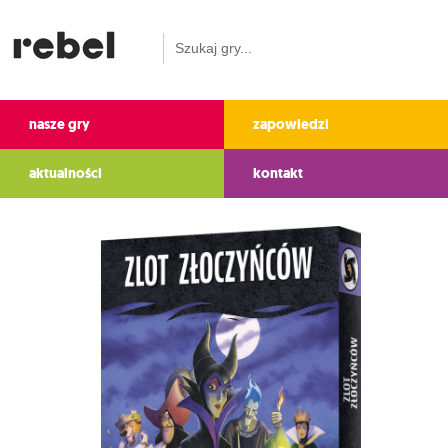
nasze gry
zapowiedzi
aktualności
kontakt