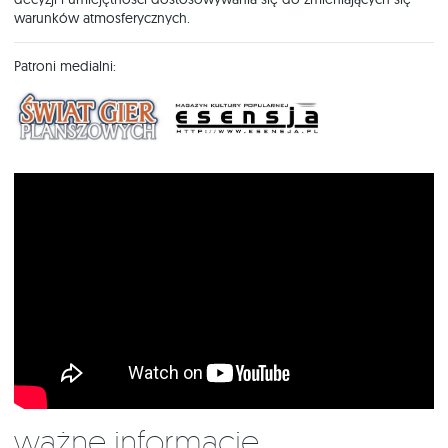
warunków atmosferycznych.
Patroni medialni:
Ważne informacje