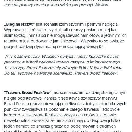
trasa na planszy oparta jest na szlaku jaki przebył Wielicki.
„Bieg na szczyt”
jest scenariuszem szybkim i pełnym napięcia.
Wyprawa jest krótsza o trzy dni, talia graczy posiada mniej kart
aklimatyzacji, himalaiści nie mogą stawiać namiotów, a jedynym ich
ratunkiem jest budowanie jam śnieżnych. Wszystko to sprawia, że
gra jest bardziej dynamiczną i emocjonującą wersją K2.
W tym samym roku, Wojciech Kurtyka i i Jerzy Kukuczka po raz
pierwszy w historii wykonali trawers masywu ośmiotysięcznego.
Trzy szczyty Broad Peak zostały zdobyte 15,16 i 17 lipca 1984 roku.
Do tej wyprawy nawiązuje scenariusz „Trawers Broad Peaków”.
"Trawers Broad Peak’ów"
jest scenariuszem bardziej strategicznym
niż gra podstawowa. Plansza przedstawia trzy szczyty masywu
Broad Peak, a gracze otrzymują możliwość zdobycia dodatkowych
punktów zwycięstwa za pokonanie całego trawersu i zdobycie
każdego ze szczytów. Realizacja wszystkich celów jest prawie
niewykonalna, zwłaszcza że himalaiści mają do dyspozycji tylko
jeden namiot, co zmusza graczy do podejmowania trudnych
decyzji i umiejętności dostosowywania się do zmieniających się