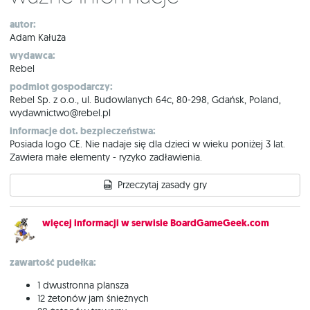
autor:
Adam Kałuża
wydawca:
Rebel
podmiot gospodarczy:
Rebel Sp. z o.o., ul. Budowlanych 64c, 80-298, Gdańsk, Poland,
wydawnictwo@rebel.pl
informacje dot. bezpieczeństwa:
Posiada logo CE. Nie nadaje się dla dzieci w wieku poniżej 3 lat.
Zawiera małe elementy - ryzyko zadławienia.
Przeczytaj zasady gry
więcej informacji w serwisie BoardGameGeek.com
zawartość pudełka:
1 dwustronna plansza
12 żetonów jam śnieżnych