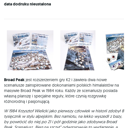
data dodruku nieustalona
Broad Peak
jest rozszerzeniem gry K2 i zawiera dwa nowe
scenariusze zainspirowane dokonaniami polskich himalaistów na
masywie Broad Peak w 1984 roku. Każdy ze scenariuszy posiada
własną planszę i specjalne reguły, które czynią rozgrywkę
różnorodną i pasjonującą.
W 1984 Krzysztof Wielicki jako pierwszy człowiek w historii zdobył 8
tysięcznik w stylu alpejskim. Bez namiotu, na lekko wyszedł z bazy,
by powrócić do niej po 21 i pół godzinie jako zdobywca Broad
Peak. Scenariusz „Bieg na szczyt” odwzorowuje to wydarzenie, a