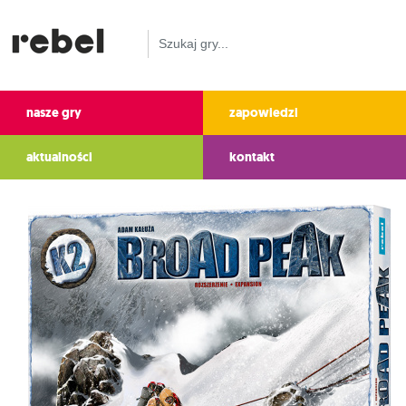
nasze gry
zapowiedzi
aktualności
kontakt