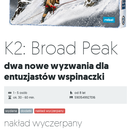
K2: Broad Peak
Dwa nowe wyzwania dla
entuzjastów wspinaczki
1 - 5 osób
od 8 lat
ok. 30 - 60 min.
5901549927016
wydana
dodatki
nakład wyczerpany
Nakład wyczerpany