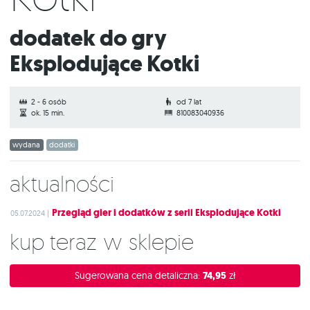
Dodatek do gry
Eksplodujące Kotki
2 - 6 osób
od 7 lat
ok. 15 min.
810083040936
wydana
dodatki
Aktualności
Przegląd gier i dodatków z serii Eksplodujące Kotki
05.07.2024 |
Kup teraz w sklepie
Sugerowana cena detaliczna:
74,95
zł