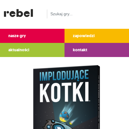
nasze gry
zapowiedzi
aktualności
kontakt