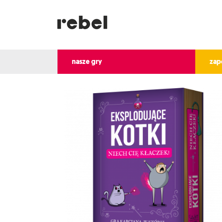
nasze gry
zap