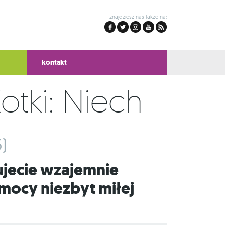
znajdziesz nas także na:
kontakt
otki: Niech
)
mocy niezbyt miłej