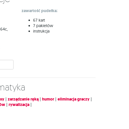
zawartość pudełka:
67 kart
7 pakietów
 64c,
instrukcja
:
ematyka
asy
|
zarządzanie ręką
|
humor
|
eliminacja graczy
|
wów
|
rywalizacja
|