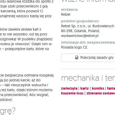
stu laserowa różdżka do spółki z
yżuje szyki przeciwnikom z grą
wydawca:
arcianką, która pozwoli Ci
Rebel
rzynajmniej wszyscy będą się przy
podmiot gospodarczy:
Rebel Sp. z o.o., ul. Budowlanych
ków zawiera zestaw kart z
80-298, Gdańsk, Poland,
e to nie wszystko: od tej pory
wydawnictwo@rebel.pl
 rozgrywką! W pudełku znajdziesz
informacje dot. bezpieczeństwa
 możesz je otworzyć. Dzięki nim w
Posiada logo CE.
h – przepotężne karty, które na
Przeczytaj zasady gry
Mechanika i t
cie bezpieczna odmiana rosyjskiej
ją po jednej karcie, aż do
– taki nieszczęśnik wybucha i
zwierzęta
|
karty
|
komiks
|
fant
ą też karty, dzięki którym możemy
kuszenie losu
|
zbieranie zesta
 na przeciwników). Aby wygrać,
 zdobyć.
 grę?