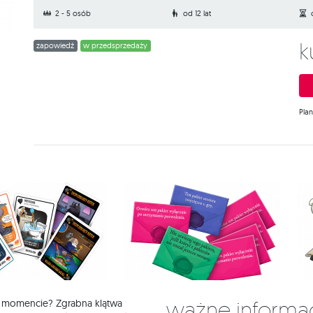
2 - 5 osób
od 12 lat
zapowiedź
w przedsprzedaży
Pla
Ważne informa
 momencie? Zgrabna klątwa