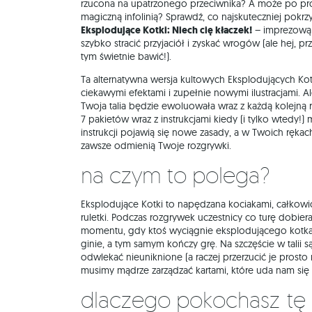
rzucona na upatrzonego przeciwnika? A może po pro
magiczną infolinią? Sprawdź, co najskuteczniej pokrz
Eksplodujące Kotki: Niech cię kłaczek!
– imprezową k
szybko stracić przyjaciół i zyskać wrogów (ale hej, p
tym świetnie bawić!).
Ta alternatywna wersja kultowych Eksplodujących Kot
ciekawymi efektami i zupełnie nowymi ilustracjami. Al
Twoja talia będzie ewoluowała wraz z każdą kolejną
7 pakietów wraz z instrukcjami kiedy (i tylko wtedy!)
instrukcji pojawią się nowe zasady, a w Twoich rękac
zawsze odmienią Twoje rozgrywki.
Na czym to polega?
Eksplodujące Kotki to napędzana kociakami, całkowi
ruletki. Podczas rozgrywek uczestnicy co turę dobiera
momentu, gdy ktoś wyciągnie eksplodującego kotka 
ginie, a tym samym kończy grę. Na szczęście w talii s
odwlekać nieuniknione (a raczej przerzucić je prosto
musimy mądrze zarządzać kartami, które uda nam się
Dlaczego pokochasz tę