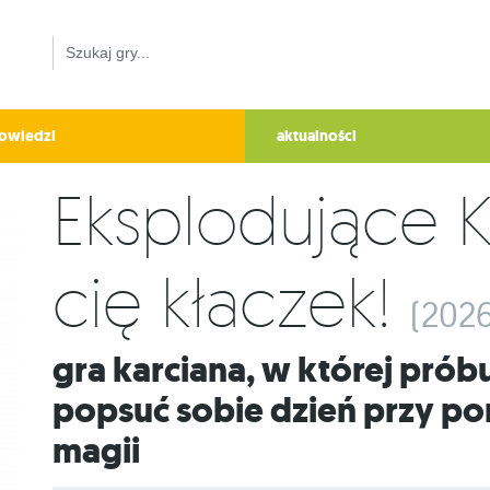
owiedzi
aktualności
Eksplodujące K
cię kłaczek!
(2026
Gra karciana, w której próbujecie wzajemnie
popsuć sobie dzień przy po
magii