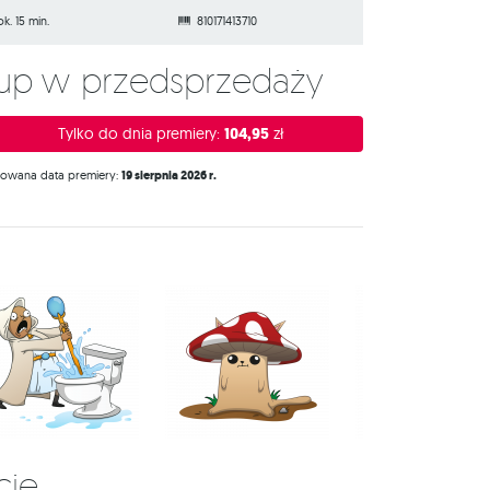
ok. 15 min.
810171413710
Kup w przedsprzedaży
Tylko do dnia premiery:
104,95
zł
nowana data premiery:
19 sierpnia 2026 r.
cje