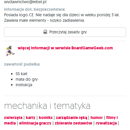
wydawnictwo@rebel.pl
informacje dot. bezpieczeństwa:
Posiada logo CE. Nie nadaje się dla dzieci w wieku poniżej 3 lat.
Zawiera małe elementy - ryzyko zadławienia.
Przeczytaj zasady gry
więcej informacji w serwisie BoardGameGeek.com
zawartość pudełka:
55 kart
mata do gry
instrukcja
Mechanika i tematyka
zwierzęta
|
karty
|
komiks
|
zarządzanie ręką
|
humor
|
filmy i
media
|
eliminacja graczy
|
zbieranie zestawów
|
rywalizacja
|