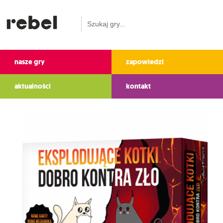
nasze gry
zapowiedzi
aktualności
kontakt