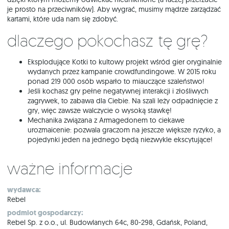
je prosto na przeciwników). Aby wygrać, musimy mądrze zarządzać
kartami, które uda nam się zdobyć.
Dlaczego pokochasz tę grę?
Eksplodujące Kotki to kultowy projekt wśród gier oryginalnie
wydanych przez kampanie crowdfundingowe. W 2015 roku
ponad 219 000 osób wsparło to miauczące szaleństwo!
Jeśli kochasz gry pełne negatywnej interakcji i złośliwych
zagrywek, to zabawa dla Ciebie. Na szali leży odpadnięcie z
gry, więc zawsze walczycie o wysoką stawkę!
Mechanika związana z Armagedonem to ciekawe
urozmaicenie: pozwala graczom na jeszcze większe ryzyko, a
pojedynki jeden na jednego będą niezwykle ekscytujące!
Ważne informacje
wydawca:
Rebel
podmiot gospodarczy:
Rebel Sp. z o.o., ul. Budowlanych 64c, 80-298, Gdańsk, Poland,