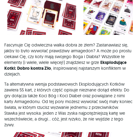
Fascynuje Cię odwieczna walka dobra ze złem? Zastanawiasz się,
jakby to było wywołać prawdziwy armagedon? A może po prostu
ciekawi Cię, czy koty mają swojego Boga i Diabła? Wszystkie te
elementy (i wiele, wiele więcej!) znajdziesz w grze
Eksplodujące
Kotki: Dobro kontra Zło
, inspirowanej najstarszym konfliktem w
dziejach.
Ta alternatywna wersja podstawowych Eksplodujących Kotków
zawiera 55 kart, z których część opisuje nieznane dotąd efekty. Do
gry dołącza także Koci Bóg i Koci Diabeł oraz powiązane z nimi
karty Armagedonu. Od tej pory możesz wywołać swój mały koniec
świata, w którym rzucisz wyzwanie jednemu z przeciwników.
Stawka jest wysoka: jeden z Was zyska najpotężniejszą kartę we
wszechświecie, a drugi… cóż, jest ryzyko, że nie wyjdzie z tego
żywy.