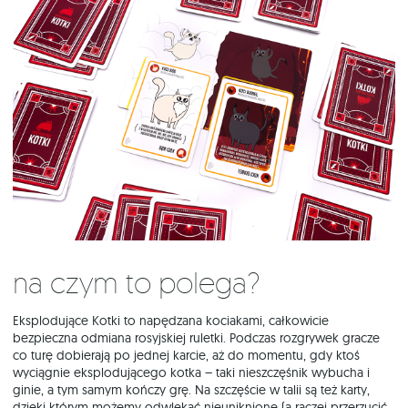
Na czym to polega?
Eksplodujące Kotki to napędzana kociakami, całkowicie
bezpieczna odmiana rosyjskiej ruletki. Podczas rozgrywek gracze
co turę dobierają po jednej karcie, aż do momentu, gdy ktoś
wyciągnie eksplodującego kotka – taki nieszczęśnik wybucha i
ginie, a tym samym kończy grę. Na szczęście w talii są też karty,
dzięki którym możemy odwlekać nieuniknione (a raczej przerzucić