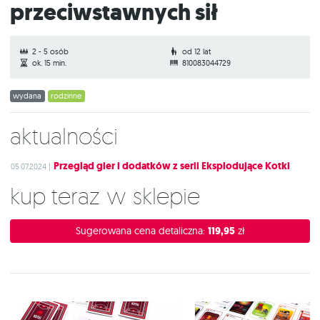
przeciwstawnych sił
2 - 5 osób
od 12 lat
ok. 15 min.
810083044729
wydana
rodzinne
Aktualności
Przegląd gier i dodatków z serii Eksplodujące Kotki
05.07.2024 |
Kup teraz w sklepie
Sugerowana cena detaliczna:
119,95
zł