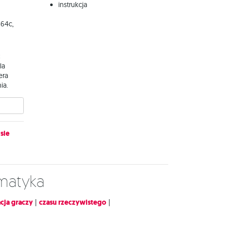
instrukcja
 64c,
:
la
era
ia.
sie
ematyka
cja graczy
|
czasu rzeczywistego
|