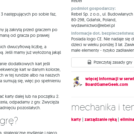
Rebel
podmiot gospodarczy:
z 3 następujących po sobie faz,
Rebel Sp. z o.o., ul. Budowlanych
80-298, Gdańsk, Poland,
wydawnictwo@rebel.pl
emy ją zakrytą przed graczem po
informacje dot. bezpieczeństwa
zymaną od gracza po prawej
Posiada logo CE. Nie nadaje się d
dzieci w wieku poniżej 3 lat. Zawi
ich dwucyfrową liczbę, a
małe elementy - ryzyko zadławien
ą. Jeśli mamy już wyłożoną jakąś
Przeczytaj zasady gry
nie dodatkowych kart jeśli
 sekwencję kart w danym kolorze,
h w tej rundzie albo na naszych
więcej informacji w serwi
ia sumują się, więc po spełnieniu
BoardGameGeek.com
ać karty dalej lub na początku 2.
yteria, odpadamy z gry. Zwycięża
Mechanika i t
padnięciu pozostałych.
 grę?
karty
|
zarządzanie ręką
|
elimina
, strategiczne myślenie i nieco