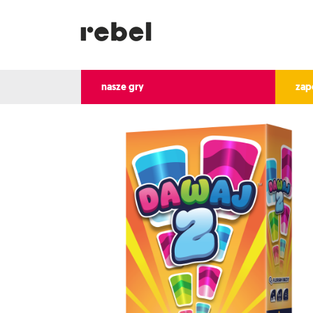
nasze gry
zap