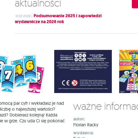
Aktualności
Podsumowanie 2025 i zapowiedzi
12.02.2026 |
wydawnicze na 2026 rok
Ważne informa
pomocą par cyfr i wykładasz je nad
iczbę o najwyższej wartości?
iazd? Dobierasz kolejną! Każda
autor:
e w grze. Czy uda Ci się pokonać
Florian Racky
wydawca: