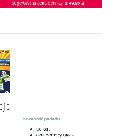
Sugerowana cena detaliczna:
49,95
zł
cje
zawartość pudełka:
108 kart
karta pomocy gracza