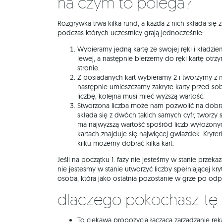
Na czym to polega?
Rozgrywka trwa kilka rund, a każda z nich składa się 
podczas których uczestnicy grają jednocześnie:
Wybieramy jedną kartę ze swojej ręki i kładzi
lewej, a następnie bierzemy do ręki kartę otr
stronie.
Z posiadanych kart wybieramy 2 i tworzymy z n
następnie umieszczamy zakryte karty przed sob
liczbę, kolejna musi mieć wyższą wartość.
Stworzona liczba może nam pozwolić na dobra
składa się z dwóch takich samych cyfr, tworzy
ma najwyższą wartość spośród liczb wyłożonyc
kartach znajduje się najwięcej gwiazdek. Kryter
kilku możemy dobrać kilka kart.
Jeśli na początku 1. fazy nie jesteśmy w stanie przekaz
nie jesteśmy w stanie utworzyć liczby spełniającej kr
osoba, która jako ostatnia pozostanie w grze po od
Dlaczego pokochasz tę
To ciekawa propozycja łącząca zarządzanie ręką