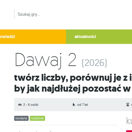
owiedzi
aktualności
Dawaj 2
(2026)
Twórz liczby, porównuj je z innymi i zrób wszystko,
by jak najdłużej pozostać w
2 - 6 osób
od 7 lat
wydana
rodzinne