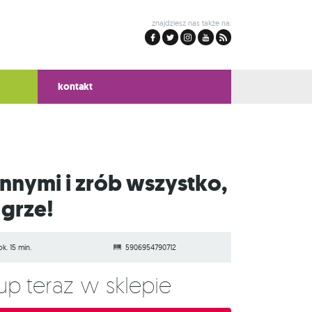
znajdziesz nas także na:
kontakt
 grze!
ok. 15 min.
5906954790712
Kup teraz w sklepie