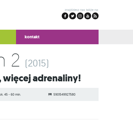
znajdziesz nas także na:
kontakt
n 2
(2015)
, więcej adrenaliny!
ok. 45 - 60 min.
5901549927580