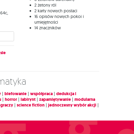
2 żetony ról
2 karty nowych postaci
 64c,
16 opisów nowych pokoi i
umiejętności
14 znaczników
sie
ematyka
w
|
blefowanie
|
współpraca
|
dedukcja i
u
|
horror
|
labirynt
|
zapamiętywanie
|
modularna
 graczy
|
science fiction
|
jednoczesny wybór akcji
|