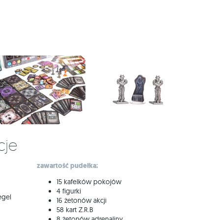
cje
zawartość pudełka:
15 kafelków pokojów
4 figurki
egel
16 żetonów akcji
58 kart Z.R.B
8 żetonów adrenaliny