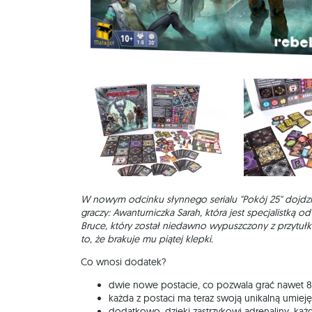
W nowym odcinku słynnego serialu "Pokój 25" dojd
graczy: Awanturniczka Sarah, która jest specjalistką o
Bruce, który został niedawno wypuszczony z przytuł
to, że brakuje mu piątej klepki.
Co wnosi dodatek?
dwie nowe postacie, co pozwala grać nawet 8
każda z postaci ma teraz swoją unikalną umieję
dodatkowo, dzięki zastrzykowi adrenaliny, ka