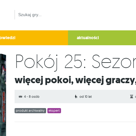
owiedzi
aktualności
Pokój 25: Sezo
Więcej pokoi, więcej graczy
4 - 8 osób
od 10 lat
produkt archiwalny
ekspert