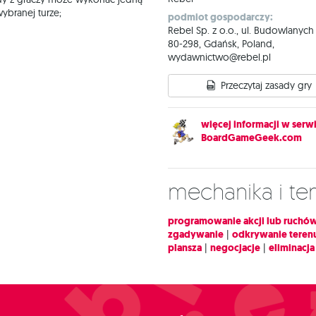
branej turze;
podmiot gospodarczy:
Rebel Sp. z o.o., ul. Budowlanych
80-298, Gdańsk, Poland,
wydawnictwo@rebel.pl
Przeczytaj zasady gry
więcej informacji w serwi
BoardGameGeek.com
Mechanika i t
programowanie akcji lub ruchó
zgadywanie
|
odkrywanie teren
plansza
|
negocjacje
|
eliminacja