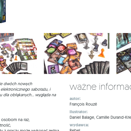
Ważne informa
zie dwóch nowych
d elektronicznego sabotażu, i
ku dla obłąkanych… wygląda na
autor:
François Rouzé
ilustrator:
Daniel Balage, Camille Durand-Kri
 osobom na raz;
wydawca:
tność;
Rebel
żdy z graczy może wykonać jedną