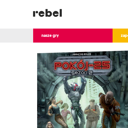
nasze gry
zap