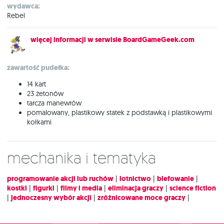
wydawca:
Rebel
więcej informacji w serwisie BoardGameGeek.com
zawartość pudełka:
14 kart
23 żetonów
tarcza manewrów
pomalowany, plastikowy statek z podstawką i plastikowymi
kołkami
Mechanika i tematyka
programowanie akcji lub ruchów
|
lotnictwo
|
blefowanie
|
kostki
|
figurki
|
filmy i media
|
eliminacja graczy
|
science fiction
|
jednoczesny wybór akcji
|
zróżnicowane moce graczy
|