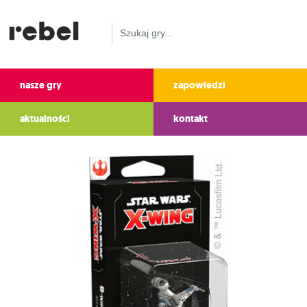
nasze gry
zapowiedzi
aktualności
kontakt