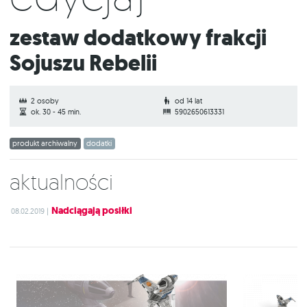
Zestaw dodatkowy frakcji
Sojuszu Rebelii
2 osoby
od 14 lat
ok. 30 - 45 min.
5902650613331
produkt archiwalny
dodatki
Aktualności
Nadciągają posiłki
08.02.2019 |