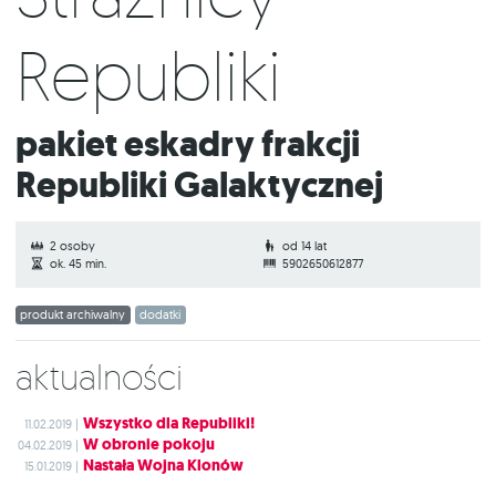
Republiki
Pakiet eskadry frakcji
Republiki Galaktycznej
2 osoby
od 14 lat
ok. 45 min.
5902650612877
produkt archiwalny
dodatki
Aktualności
Wszystko dla Republiki!
11.02.2019 |
W obronie pokoju
04.02.2019 |
Nastała Wojna Klonów
15.01.2019 |