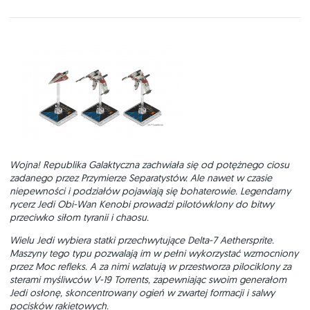
Wojna! Republika Galaktyczna zachwiała się od potężnego ciosu
zadanego przez Przymierze Separatystów. Ale nawet w czasie
niepewności i podziałów pojawiają się bohaterowie. Legendarny
rycerz Jedi Obi-Wan Kenobi prowadzi pilotówklony do bitwy
przeciwko siłom tyranii i chaosu.
Wielu Jedi wybiera statki przechwytujące Delta-7 Aethersprite.
Maszyny tego typu pozwalają im w pełni wykorzystać wzmocniony
przez Moc refleks. A za nimi wzlatują w przestworza pilociklony za
sterami myśliwców V-19 Torrents, zapewniając swoim generałom
Jedi osłonę, skoncentrowany ogień w zwartej formacji i salwy
pocisków rakietowych.