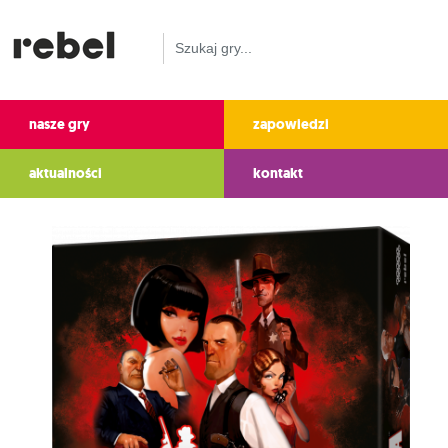
nasze gry
zapowiedzi
aktualności
kontakt