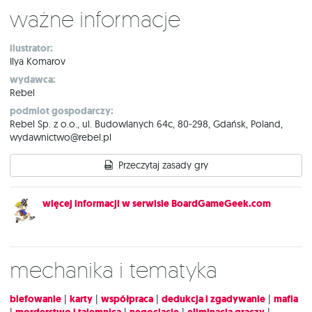
Ważne informacje
ilustrator:
Ilya Komarov
wydawca:
Rebel
podmiot gospodarczy:
Rebel Sp. z o.o., ul. Budowlanych 64c, 80-298, Gdańsk, Poland,
wydawnictwo@rebel.pl
Przeczytaj zasady gry
więcej informacji w serwisie BoardGameGeek.com
Mechanika i tematyka
blefowanie
|
karty
|
współpraca
|
dedukcja i zgadywanie
|
mafia