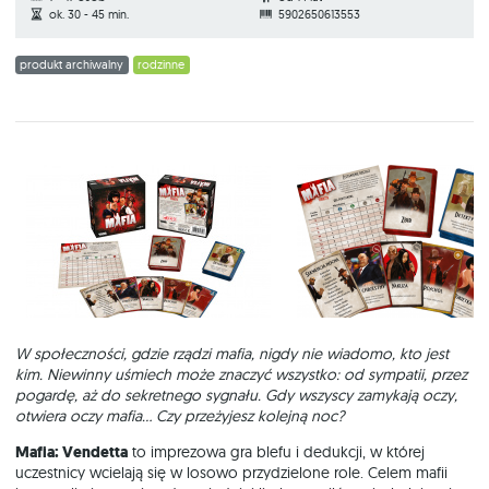
ok. 30 - 45 min.
5902650613553
produkt archiwalny
rodzinne
W społeczności, gdzie rządzi mafia, nigdy nie wiadomo, kto jest
kim. Niewinny uśmiech może znaczyć wszystko: od sympatii, przez
pogardę, aż do sekretnego sygnału. Gdy wszyscy zamykają oczy,
otwiera oczy mafia… Czy przeżyjesz kolejną noc?
Mafia: Vendetta
to imprezowa gra blefu i dedukcji, w której
uczestnicy wcielają się w losowo przydzielone role. Celem mafii