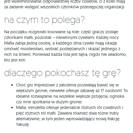
jest wyeliminowanie odpowiedniej liczby cywilów, ci z kolei mają
za zadanie wytępić wszystkich członków przestępczej organizacji.
Na czym to polega?
Na początku rozgrywki losowane są role: część graczy zostaje
członkami mafii, pozostali – niewinnymi cywilami. Każdej nocy
Mafia zabija jedną osobę, a każdego dnia cywile mają okazję
omówić morderstwo, wybrać podejrzanych i skazać jednego z
nich na śmierć. Ponieważ każda rola jest tajna, nigdy nie wiadomo,
kto jest kim.
Dlaczego pokochasz tę grę?
Choć gry imprezowe z założenia pozwalają bawić się w
większym gronie, niewiele oferuje zabawę aż 17 osobom! To
idealne rozwiązanie na wszelkie większe przyjęcia, ogniska
czy inne spotkania w dużym gronie.
Mafia: Vendetta oferuje jedenaście różnych ról cywilnych i
pięć różnych ról mafii. Zawiera również dwa różne tryby
alternatywne, w tym jeden wprowadzający nową frakcję:
Yakuzę.