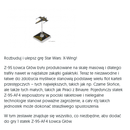
Rozbuduj i ulepsz grę Star Wars: X-Wing!
Z-95 Łowca Głów były produkowane na skalę masową i dlatego
trafiły nawet w najdalsze zakątki galaktyki. Teraz te niezawodne i
łatwe do zdobycia myśliwce stanowią podstawę wielu flot karteli
przestępczych – tych największych, takich jak np. Czarne Słońce,
ale także tych małych, takich jak Piraci z Binayre. Pojedynczy statek
Z-95-AF4 wyposażony w pociski rakietowe i nielegalne
technologie stanowi poważne zagrożenie, a cały rój takich
jednostek może dokonać straszliwego spustoszenia.
W tym zestawie znajduje się wszystko, co niezbędne, aby dodać
do gry 1 statek Z-95-AF4 Łowca Głów.