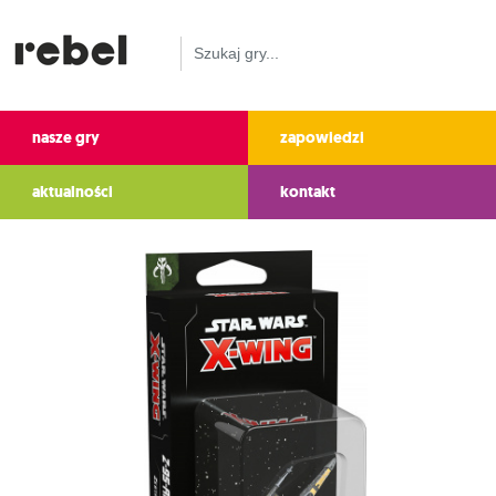
nasze gry
zapowiedzi
aktualności
kontakt