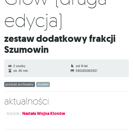
edycja)
Zestaw dodatkowy frakcji
Szumowin
2 osoby
od 14 lat
ok. 45 min.
5902650612921
produkt archiwalny
dodatki
Aktualności
Nastała Wojna Klonów
15.01.2019 |