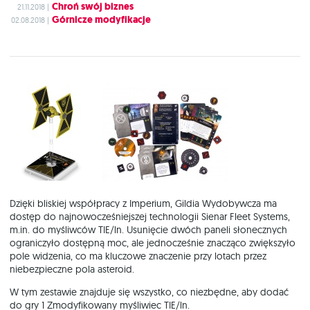
Chroń swój biznes
21.11.2018 |
Górnicze modyfikacje
02.08.2018 |
‭Dzięki bliskiej współpracy z Imperium, Gildia Wydobywcza ma
dostęp ‭do najnowocześniejszej technologii Sienar Fleet Systems,
m.in. do ‭myśliwców TIE/ln. Usunięcie dwóch paneli słonecznych
ograniczyło ‭dostępną moc, ale jednocześnie znacząco zwiększyło
pole widzenia, co ‭ma kluczowe znaczenie przy lotach przez
niebezpieczne pola asteroid.
W tym zestawie znajduje się wszystko, co niezbędne, aby dodać
do gry 1 Zmodyfikowany myśliwiec TIE/ln.