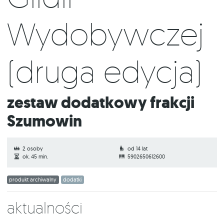
Wydobywczej
(druga edycja)
Zestaw dodatkowy frakcji
Szumowin
2 osoby
od 14 lat
ok. 45 min.
5902650612600
produkt archiwalny
dodatki
Aktualności