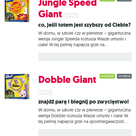
Jungle Speed
hodowcach bydła. Podczas rozgrywek wcielamy
się w XIX-wiecznych ranczerów, którzy będą
Giant
pędzili swoje najlepsze zwierzęta do El Paso, aby
(2025)
zarabiać pieniądze i zdobywać punkty
Co, jeśli totem jest szybszy od Ciebie?
zwycięstwa. Uwaga! Kupując grę Great Western
Trail: El Paso
W domu, w szkole czy w plenerze – gigantyczna
wersja Jungle Speeda rozrusza Wasze umysły i
ciała! W tej pełnej napięcia grze na
spostrzegawczość będziecie mogli sprawdzić
swój refleks. Celem gry jest złapanie totemu, gdy
tylko na 2 kartach pojawi się ten sam symbol.
Problem polega na tym, że w tej wersji totem jest
żywy i sam chętnie sięgnie po zwycięstwo!
Dobble Giant
rodzinne
wydana
Jungle Speed Giant to zupełnie nowa odsłona
popularnej gry karcianej doskonale łącząca
umysłowe wyzwania i ruch. Opakowanie skrywa
(2025)
między innymi 28 wielkich kart, a zasady zostały
Znajdź parę i biegnij po zwycięstwo!
zmodyfikowane w oparciu o przeciwstawne role
i wzbogacone o dodatkowe elementy ruchowe.
W domu, w szkole czy w plenerze – gigantyczna
Na
wersja Dobble rozrusza Wasze umysły i ciała! W
tej pełnej napięcia grze na spostrzegawczość
będziecie szukali symboli łączących dwie karty.
Ale bystre oko to nie wszystko! Gdy już uda