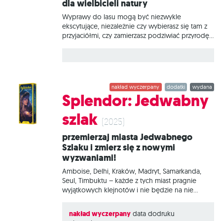
dla wielbicieli natury
Poszczególne decyzje będą miały znaczący
wpływ nie tylko na wygląd Twojego zakątka, ale
Wyprawy do lasu mogą być niezwykle
także
ekscytujące, niezależnie czy wybierasz się tam z
przyjaciółmi, czy zamierzasz podziwiać przyrodę
w samotności. Na odnalezienie czekają
wyjątkowe jaskinie kryjące niejeden sekret, a
także zupełnie nowe gatunki roślin i zwierząt
reprezentujących różne części świata. Leśne
rozdanie: Wyprawy to rozszerzenie
nakład wyczerpany
dodatki
wydana
wprowadzające aż trzy nowe moduły, które
Splendor: Jedwabny
możesz dowolnie łączyć z grą podstawową i
pozostałymi dodatkami. Wśród 55 przepięknie
szlak
ilustrowanych kart znajdziesz specjalne jaskinie,
(2025)
które oprócz punktów zapewniają też ciekawe
Przemierzaj miasta Jedwabnego
efekty, a także nowe i rzadkie karty, które możesz
Szlaku i zmierz się z nowymi
dołączyć do swojej talii. Oprócz tego czeka na
wyzwaniami!
Ciebie wariant gry solo, w którym zmierzysz się z
Amboise, Delhi, Kraków, Madryt, Samarkanda,
Seul, Timbuktu – każde z tych miast pragnie
wyjątkowych klejnotów i nie będzie na nie
szczędzić środków. Ale Jedwabny Szlak to za
mało, aby podołać potrzebom kwitnącego
nakład wyczerpany
data dodruku
handlu między imperiami, więc każda gildia