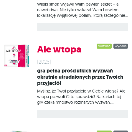
Wielki smok wyjawił Wam pewien sekret – a
nawet dwa! Nie tylko wskazał Wam bowiem
lokalizację wyjątkowej polany, którą szczególnie
upodobały sobie magiczne stworzenia, ale też
zdradził Wam tajemnicę istnienia mitycznych
artefaktów. Do tej pory Waszym pragnieniem
było zostać najlepszymi łowców, teraz jednak
macie wszelkie narzędzia, by tego dokonać.
Ale wtopa
rodzinne
wydana
Ruszajcie po chwałę i zapiszcie się trwale na
kartach przyszłych legend! Dolina żywiołów:
Artefakty to rozszerzenie wprowadzające zestaw
(2025)
całkowicie nowych stworzeń. Oprócz nich do
Gra pełna prościutkich wyzwań
gry dołączają tytułowe artefakty, których moc
okrutnie utrudnionych przez Twoich
możecie wyzwolić. W fazie polowania każdy z
przyjaciół
graczy wybierze jeden z dostępnych artefaktów i
będzie mógł skorzystać z potężnego efektu
Myślisz, że Twoi przyjaciele w Ciebie wierzą? Ale
natychmiastowego
wtopa pozwoli Ci to sprawdzić! Na kartach tej
gry czeka mnóstwo rozmaitych wyzwań.
Generalnie są one dość proste, ale jest pewien
haczyk (jak zwykle): zanim podejmiesz się
któregokolwiek z nich, Twoi przyjaciele
koszmarnie je utrudnią. Co więcej, ten, kto
utrudni je najbardziej, dołączy do Twojej