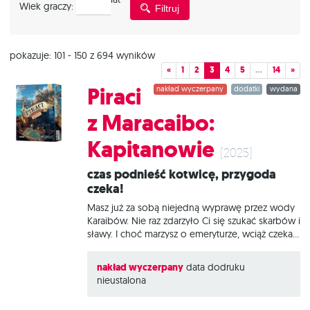
Wiek graczy:
Filtruj
graczy
pokazuje: 101 - 150 z 694 wyników
«
1
2
3
4
5
…
14
»
Piraci
nakład wyczerpany
dodatki
wydana
z Maracaibo:
Kapitanowie
(2025)
Czas podnieść kotwicę, przygoda
czeka!
Masz już za sobą niejedną wyprawę przez wody
Karaibów. Nie raz zdarzyło Ci się szukać skarbów i
sławy. I choć marzysz o emeryturze, wciąż czekają
na Ciebie kolejne pirackie wyzwania! Piraci z
Maracaibo: Kapitanowie to rozszerzenie
nakład wyczerpany
data dodruku
wprowadzające 12 wyjątkowych, siejących grozę
nieustalona
hersztów, których specjalne zdolności sprawią, że
rozgrywki będą wymagały jeszcze więcej