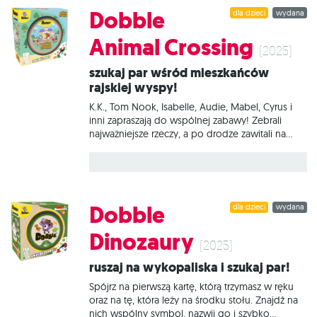
rozszerzenie zawierające dwa dodatkowe
Dobble
dla dzieci
wydana
moduły. Twierdze pozwalają nam oznaczać
swoje terytorium, dzięki czemu możemy
Animal Crossing
spowolnić działania przeciwników i przyspieszyć
(2025)
własny rozwój. Z kolei Orient wprowadza nowy
Szukaj par wśród mieszkańców
zestaw kart rozwoju, oferujący zupełnie nowe
rajskiej wyspy!
efekty. Moduły można wykorzystać samodzielnie
lub razem, by stworzyć własną, jeszcze bardziej
K.K., Tom Nook, Isabelle, Audie, Mabel, Cyrus i
inni zapraszają do wspólnej zabawy! Zebrali
najważniejsze rzeczy, a po drodze zawitali na
karty Dobble, by cieszyć najmłodszych i
zachęcać ich do rozwijania refleksu i
spostrzegawczości. Na 55 okrągłych kartach
znajdziemy zarówno kultowe postacie, jak i
charakterystyczne przedmioty. Czy uda Ci się
Dobble
dla dzieci
wydana
wypatrzyć identyczne obrazki zanim zrobią to
przeciwnicy? Na czym to polega? Spójrz na
Dinozaury
pierwszą kartę, którą trzymasz w ręku oraz na tę,
(2025)
która leży na środku stołu. Znajdź na nich
Ruszaj na wykopaliska i szukaj par!
wspólny symbol, nazwij go i szybko pozbądź się
swojej karty. Teraz następna! Tylko nie zwątp,
Spójrz na pierwszą kartę, którą trzymasz w ręku
dwie dowolne karty zawsze łączy
oraz na tę, która leży na środku stołu. Znajdź na
nich wspólny symbol, nazwij go i szybko