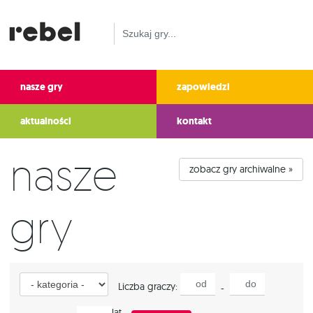
nasze gry
zapowiedzi
aktualności
kontakt
Nasze
zobacz gry archiwalne »
gry
Kategoria
od
do
Liczba graczy:
-
Wiek
lat