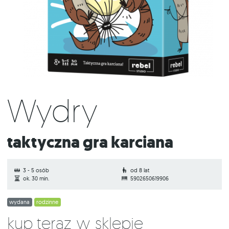
Wydry
Taktyczna gra karciana
3 - 5 osób
od 8 lat
ok. 30 min.
5902650619906
wydana
rodzinne
Kup teraz w sklepie