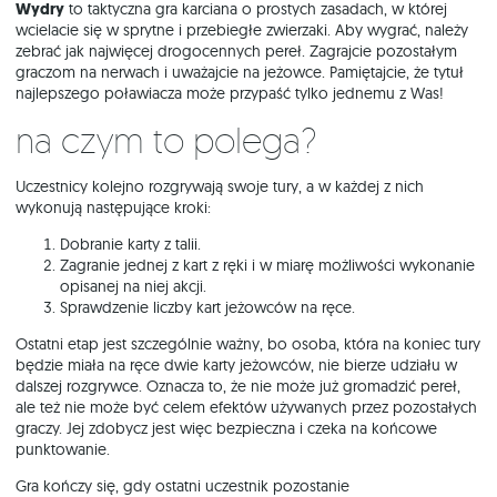
Wydry
to taktyczna gra karciana o prostych zasadach, w której
wcielacie się w sprytne i przebiegłe zwierzaki. Aby wygrać, należy
zebrać jak najwięcej drogocennych pereł. Zagrajcie pozostałym
graczom na nerwach i uważajcie na jeżowce. Pamiętajcie, że tytuł
najlepszego poławiacza może przypaść tylko jednemu z Was!
Na czym to polega?
Uczestnicy kolejno rozgrywają swoje tury, a w każdej z nich
wykonują następujące kroki:
Dobranie karty z talii.
Zagranie jednej z kart z ręki i w miarę możliwości wykonanie
opisanej na niej akcji.
Sprawdzenie liczby kart jeżowców na ręce.
Ostatni etap jest szczególnie ważny, bo osoba, która na koniec tury
będzie miała na ręce dwie karty jeżowców, nie bierze udziału w
dalszej rozgrywce. Oznacza to, że nie może już gromadzić pereł,
ale też nie może być celem efektów używanych przez pozostałych
graczy. Jej zdobycz jest więc bezpieczna i czeka na końcowe
punktowanie.
Gra kończy się, gdy ostatni uczestnik pozostanie