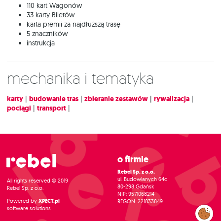
110 kart Wagonów
33 karty Biletów
karta premii za najdłuższą trasę
5 znaczników
instrukcja
Mechanika i tematyka
karty
|
budowanie tras
|
zbieranie zestawów
|
rywalizacja
|
pociągi
|
transport
|
O firmie
Rebel Sp. z o.o.
ul. Budowlanych 64c
All rights reserved © 2019
80-298 Gdańsk
Rebel Sp. z o.o.
NIP: 9571068214
Powered by
XPECT.pl
REGON: 221833849
software solutions
Zarządzaj
preferencjami
cookies