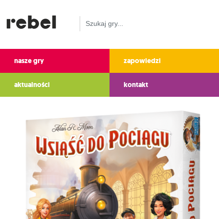
nasze gry
zapowiedzi
aktualności
kontakt