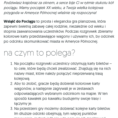
Podziwiasz krajobraz za oknem, a serce bije Ci w rytmie stukotu kół
pociągu. Mamy początek XX wieku, a Twoja wielka kolejowa
przygoda w Ameryce Północnej właśnie się rozpoczyna!
Wsiąść do Pociągu
to prosta i elegancka gra planszowa, która
zapewni świetną zabawę całej rodzinie, niezależnie od wieku i
stopnia zaawansowania uczestników. Podczas rozgrywek zbieramy
kolorowe karty przedstawiające wagony i używamy ich, by odcinek
po odcinku skomunikować miasta w Ameryce Północnej.
Na czym to polega?
Na początku rozgrywki uczestnicy otrzymują karty biletów –
to cele, które będą chcieli zrealizować. Znajdują się na nich
nazwy miast, które należy połączyć nieprzerwaną trasą
kolejową.
Aby to zrobić, gracze będą dobierali kolorowe karty
wagonów, a następnie zagrywali je w zestawach
odpowiadających wybranym odcinkom na mapie. W ten
sposób kawałek po kawałku budujemy swoje trasy i
łączymy je.
Na przestrzeni gry możemy dobierać kolejne karty biletów.
Im dłuższe odcinki obejmują, tym więcej punktów