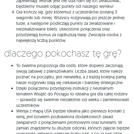
zapewniają. Jednak jeśli nie uda nam się ich zrealizować,
będziemy musieli odjąć punkty od naszego wyniku!
Gra kończy się, gdy któremuś z uczestników zostaną 3
wagoniki lub mniej. Wszyscy rozgrywają po jeszcze jednej
turze, a następnie podliczają punkty za zrealizowane i
niezrealizowane bilety, utworzone połączenia oraz
przydzielają bonus za najdłuższą trasę. Zwycięża osoba z
największą liczbą punktów.
Dlaczego pokochasz tę grę?
To świetna propozycja dla osób, które dopiero zaczynają
swoją zabawę z planszówkami. Liczba zasad, które należy
poznać na początku, jest niewielka, a z każdą kolejną partią
nasze rozgrywki stają się ciekawsze i bardziej strategiczne.
Dzięki połączeniu przystępnej instrukcji z neutralnym
tematem Wsiąść do Pociągu to idealna gra dla całej rodziny
– sprawdzi się świetnie niezależnie od wieku i zainteresowań
uczestników.
Wersja z mapą USA będzie idealna jako pierwszy kontakt z
serią, jest bowiem pozbawiona dodatkowych zasad
związanych z połączeniami promowymi oraz tunelami. W
zamian znajdziemy tu dłuższe odcinki, których zajęcie będzie
wymagało zebrania większej liczby kart, a co za tym idzie,