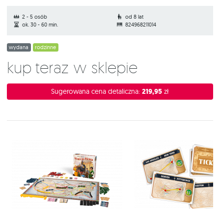
2 - 5 osób
od 8 lat
ok. 30 - 60 min.
824968211014
wydana
rodzinne
Kup teraz w sklepie
Sugerowana cena detaliczna:
219,95
zł