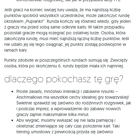
Jeśli gracz na koniec swojej tury uważa, że ma najniższą liczbę
punktów spośród wszystkich uczestników, może zakończyć rundę
okrzykiem „Pupianki!”. Runda kończy się również wtedy, gdy jeden
z graczy ma przed sobą same odkryte karty. W takim przypadku
pozostali gracze mogą rozegrać po ostatniej turze. Osoba, która
zakończyła rundę, musi mieć najniższą łączną liczbę punktów. Jeśli
nie udało jej się tego osiągnąć, jej punkty zostają podwojone w
ramach kary.
Punkty zdobyte w poszczególnych rundach sumują się. Zwycięży
osoba, która po skończeniu 6. rundy będzie miała ich najmniej.
Dlaczego pokochasz tę grę?
Proste zasady, mnóstwo interakcji i zabawne rysunki –
Arschmallows ma wszystkie cechy idealnej gry towarzyskiej!
Świetnie sprawdzi się zarówno do rodzinnych rozgrywek, jak
i podczas imprez, a wprowadzenie do zabawy nowych
graczy zajmie maksymalnie kilka minut.
Aby wygrać, musimy wykazać się nie lada pamięcią i
okiełznać zmieniające się cały czas położenie kart. Taki
trening umysłowy z pewnością przyda się zarówno