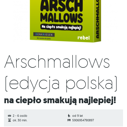
Arschmallows
(edycja polska)
Na ciepło smakują najlepiej!
2 - 6 osób
od 9 lat
ok. 30 min.
5906954790897