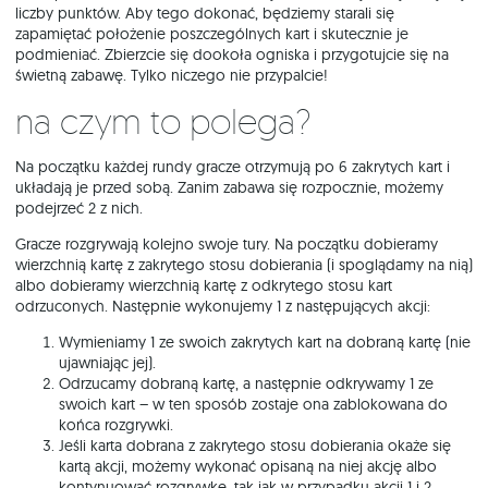
liczby punktów. Aby tego dokonać, będziemy starali się
zapamiętać położenie poszczególnych kart i skutecznie je
podmieniać. Zbierzcie się dookoła ogniska i przygotujcie się na
świetną zabawę. Tylko niczego nie przypalcie!
Na czym to polega?
Na początku każdej rundy gracze otrzymują po 6 zakrytych kart i
układają je przed sobą. Zanim zabawa się rozpocznie, możemy
podejrzeć 2 z nich.
Gracze rozgrywają kolejno swoje tury. Na początku dobieramy
wierzchnią kartę z zakrytego stosu dobierania (i spoglądamy na nią)
albo dobieramy wierzchnią kartę z odkrytego stosu kart
odrzuconych. Następnie wykonujemy 1 z następujących akcji:
Wymieniamy 1 ze swoich zakrytych kart na dobraną kartę (nie
ujawniając jej).
Odrzucamy dobraną kartę, a następnie odkrywamy 1 ze
swoich kart – w ten sposób zostaje ona zablokowana do
końca rozgrywki.
Jeśli karta dobrana z zakrytego stosu dobierania okaże się
kartą akcji, możemy wykonać opisaną na niej akcję albo
kontynuować rozgrywkę, tak jak w przypadku akcji 1 i 2.