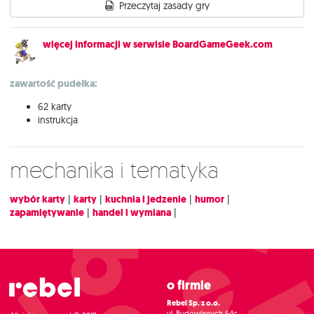
Przeczytaj zasady gry
więcej informacji w serwisie BoardGameGeek.com
zawartość pudełka:
62 karty
instrukcja
Mechanika i tematyka
wybór karty
|
karty
|
kuchnia i jedzenie
|
humor
|
zapamiętywanie
|
handel i wymiana
|
O firmie
Rebel Sp. z o.o.
ul. Budowlanych 64c