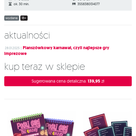
ok. 30 min.
3558380134077
wydana
18+
Aktualności
Planszówkowy karnawał, czyli najlepsze gry
28.01.2025 |
imprezowe
Kup teraz w sklepie
Sugerowana cena detaliczna:
139,95
zł