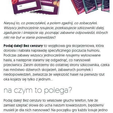
Narysuj to, co przeczytałeś, a potem zgadnij, co zobaczyłeś.
Wszyscy jednocześnie rysujecie, przekazujecie szkicowniki dalej,
zgadujecie i śmiejecie się, poznając zabawne odpowiedzi, których
nikt nie był w stanie przewidzieć!
Podaj dalej! Bez cenzury
to wyjątkowa gra skojarzeniowa, która
dorosła i nabrała naprawdę specyficznego poczucia humoru.
Podczas zabawy wszyscy jednocześnie rysujemy wylosowane
hasła, a następnie staramy się odgadnąć, co narysowali
przeciwnicy. Zanim dotrzemy do ostatniej strony szkicownika, czeka
nas mnóstwo dziwnych skojarzeń, zabawnych pomyłek i
niedopowiedzeń, zwłaszcza że większość haseł na pierwszy rzut
oka kojarzy się tylko z jednym…
Na czym to polega?
Podaj dalej! Bez cenzury to właściwie głuchy telefon, tyle że
zamiast szeptać słowa do ucha naszym towarzyszom, będziemy
musieli je dla nich narysować! Na początku gry każdy losuje jedno