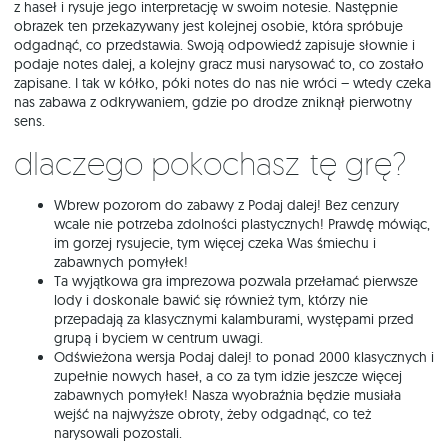
z haseł i rysuje jego interpretację w swoim notesie. Następnie
obrazek ten przekazywany jest kolejnej osobie, która spróbuje
odgadnąć, co przedstawia. Swoją odpowiedź zapisuje słownie i
podaje notes dalej, a kolejny gracz musi narysować to, co zostało
zapisane. I tak w kółko, póki notes do nas nie wróci – wtedy czeka
nas zabawa z odkrywaniem, gdzie po drodze zniknął pierwotny
sens.
Dlaczego pokochasz tę grę?
Wbrew pozorom do zabawy z Podaj dalej! Bez cenzury
wcale nie potrzeba zdolności plastycznych! Prawdę mówiąc,
im gorzej rysujecie, tym więcej czeka Was śmiechu i
zabawnych pomyłek!
Ta wyjątkowa gra imprezowa pozwala przełamać pierwsze
lody i doskonale bawić się również tym, którzy nie
przepadają za klasycznymi kalamburami, występami przed
grupą i byciem w centrum uwagi.
Odświeżona wersja Podaj dalej! to ponad 2000 klasycznych i
zupełnie nowych haseł, a co za tym idzie jeszcze więcej
zabawnych pomyłek! Nasza wyobraźnia będzie musiała
wejść na najwyższe obroty, żeby odgadnąć, co też
narysowali pozostali.