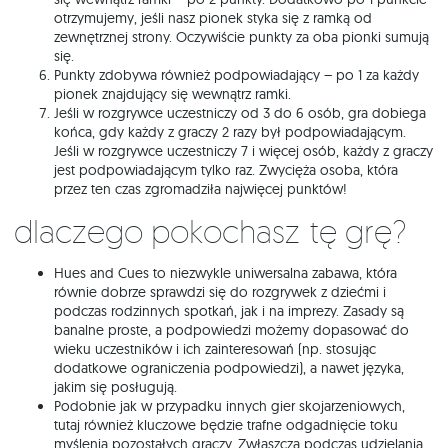
otrzymujemy, jeśli nasz pionek styka się z ramką od
zewnętrznej strony. Oczywiście punkty za oba pionki sumują
się.
Punkty zdobywa również podpowiadający – po 1 za każdy
pionek znajdujący się wewnątrz ramki.
Jeśli w rozgrywce uczestniczy od 3 do 6 osób, gra dobiega
końca, gdy każdy z graczy 2 razy był podpowiadającym.
Jeśli w rozgrywce uczestniczy 7 i więcej osób, każdy z graczy
jest podpowiadającym tylko raz. Zwycięża osoba, która
przez ten czas zgromadziła najwięcej punktów!
Dlaczego pokochasz tę grę?
Hues and Cues to niezwykle uniwersalna zabawa, która
równie dobrze sprawdzi się do rozgrywek z dziećmi i
podczas rodzinnych spotkań, jak i na imprezy. Zasady są
banalne proste, a podpowiedzi możemy dopasować do
wieku uczestników i ich zainteresowań (np. stosując
dodatkowe ograniczenia podpowiedzi), a nawet języka,
jakim się posługują.
Podobnie jak w przypadku innych gier skojarzeniowych,
tutaj również kluczowe będzie trafne odgadnięcie toku
myślenia pozostałych graczy. Zwłaszcza podczas udzielania