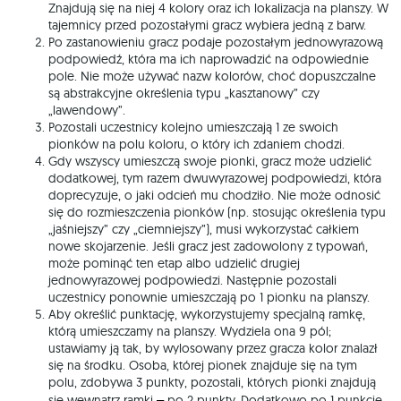
Znajdują się na niej 4 kolory oraz ich lokalizacja na planszy. W
tajemnicy przed pozostałymi gracz wybiera jedną z barw.
Po zastanowieniu gracz podaje pozostałym jednowyrazową
podpowiedź, która ma ich naprowadzić na odpowiednie
pole. Nie może używać nazw kolorów, choć dopuszczalne
są abstrakcyjne określenia typu „kasztanowy” czy
„lawendowy”.
Pozostali uczestnicy kolejno umieszczają 1 ze swoich
pionków na polu koloru, o który ich zdaniem chodzi.
Gdy wszyscy umieszczą swoje pionki, gracz może udzielić
dodatkowej, tym razem dwuwyrazowej podpowiedzi, która
doprecyzuje, o jaki odcień mu chodziło. Nie może odnosić
się do rozmieszczenia pionków (np. stosując określenia typu
„jaśniejszy” czy „ciemniejszy”), musi wykorzystać całkiem
nowe skojarzenie. Jeśli gracz jest zadowolony z typowań,
może pominąć ten etap albo udzielić drugiej
jednowyrazowej podpowiedzi. Następnie pozostali
uczestnicy ponownie umieszczają po 1 pionku na planszy.
Aby określić punktację, wykorzystujemy specjalną ramkę,
którą umieszczamy na planszy. Wydziela ona 9 pól;
ustawiamy ją tak, by wylosowany przez gracza kolor znalazł
się na środku. Osoba, której pionek znajduje się na tym
polu, zdobywa 3 punkty, pozostali, których pionki znajdują
się wewnątrz ramki
po 2 punkty. Dodatkowo po 1 punkcie
–