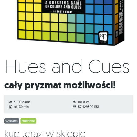
Hues and Cues
Cały pryzmat możliwości!
3 - 10 osób
od 8 lat
ok. 30 min.
5714293004151
wydana
rodzinne
Kup teraz w sklepie