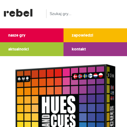
nasze gry
zapowiedzi
aktualności
kontakt