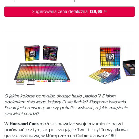
Sugerowana cena detaliczna:
129,95
zł
O jakim kolorze pomyślisz, słysząc hasło „jabłko”? Z jakim
odcieniem różowego kojarzy Ci się Barbie? Klasyczna karoseria
Ferrari jest czerwona, ale czy potrafisz wskazać, o jakie natężenie
czerwieni chodzi?
W
Hues and Cues
możesz sprawdzić swoje rozumienie barw i
porównać je z tym, jak postrzegają je Twoi bliscy! To wyjątkowa
gra skojarzeniowa, w której czeka na Ciebie plansza z 480