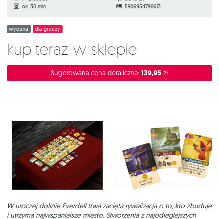
ok. 30 min.
5906954790613
wydana
dla graczy
Kup teraz w sklepie
Sugerowana cena detaliczna:
139,95
zł
W uroczej dolinie Everdell trwa zacięta rywalizacja o to, kto zbuduje
i utrzyma najwspanialsze miasto. Stworzenia z najodleglejszych