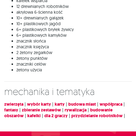
kafelek wsparcia
12 drewnianych robotników
akrylowa 6-ścienna kość
10+ drewnianych gałązek
10+ plastikowych jagód
6+ plastikowych bryłek żywicy
6+ plastikowych kamyków
znacznik słońca
znacznik księżyca
2 żetony zegarków
żetony punktów
znaczniki celów
żetony użycia
Mechanika i tematyka
zwierzęta
|
wybór karty
|
karty
|
budowa miast
|
współpraca
|
fantasy
|
zbieranie zestawów
|
rywalizacja
|
budowanie
obszarów
|
kafelki
|
dla 2 graczy
|
przydzielanie robotników
|