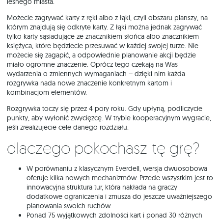
leśnego miasta.
Możecie zagrywać karty z ręki albo z łąki, czyli obszaru planszy, na
którym znajdują się odkryte karty. Z łąki można jednak zagrywać
tylko karty sąsiadujące ze znacznikiem słońca albo znacznikiem
księżyca, które będziecie przesuwać w każdej swojej turze. Nie
możecie się zagapić, a odpowiednie planowanie akcji będzie
miało ogromne znaczenie. Oprócz tego czekają na Was
wydarzenia o zmiennych wymaganiach – dzięki nim każda
rozgrywka nada nowe znaczenie konkretnym kartom i
kombinacjom elementów.
Rozgrywka toczy się przez 4 pory roku. Gdy upłyną, podliczycie
punkty, aby wyłonić zwycięzcę. W trybie kooperacyjnym wygracie,
jeśli zrealizujecie cele danego rozdziału.
Dlaczego pokochasz tę grę?
W porównaniu z klasycznym Everdell, wersja dwuosobowa
oferuje kilka nowych mechanizmów. Przede wszystkim jest to
innowacyjna struktura tur, która nakłada na graczy
dodatkowe ograniczenia i zmusza do jeszcze uważniejszego
planowania swoich ruchów.
Ponad 75 wyjątkowych zdolności kart i ponad 30 różnych