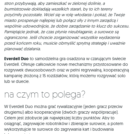
stron przybywają, aby zamieszkać w zielonej dolinie, a
burmistrzowie dokładają wszelkich starań, by to ich tereny
przyćmiły pozostałe. Wciel się w rolę włodarza i pokaż, że Twoje
miasto prosperuje najlepiej lub połącz siły z innym zarządcą i
wspólnie udowodnijcie, że dobre zarządzanie to klucz do sukcesu.
Pamiętajcie jednak, że czas płynie nieubłaganie, a surowce są
ograniczone. Jeśli chcecie zorganizować wszystkie wydarzenia
przed końcem roku, musicie obmyślić sprytną strategię i uważnie
planować działania.
Everdell Duo
to samodzielna gra osadzona w czarującym świecie
Everdell. Oferuje całkowicie nowe mechanizmy przystosowane do
rozgrywek dwuosobowych oraz w pełni regrywalną, kooperacyjną
kampanię złożoną z 15 rozdziałów, którą możemy rozgrywać solo
lub w duecie.
Na czym to polega?
W Everdell Duo można grać rywalizacyjnie (jeden gracz przeciw
drugiemu) albo kooperacyjnie (dwóch graczy współpracuje).
Celem jest zdobycie jak największej liczby punktów. Aby to
osiągnąć, zagrywajcie robotników i zbie­rajcie surowce, a potem
wykorzystujcie te surowce do zagrywania kart i budowania