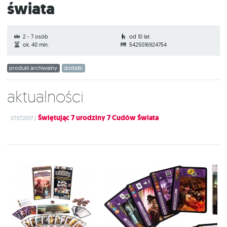
świata
2 - 7 osób
od 10 lat
ok. 40 min.
5425016924754
produkt archiwalny
dodatki
Aktualności
Świętując 7 urodziny 7 Cudów Świata
07.07.2017 |