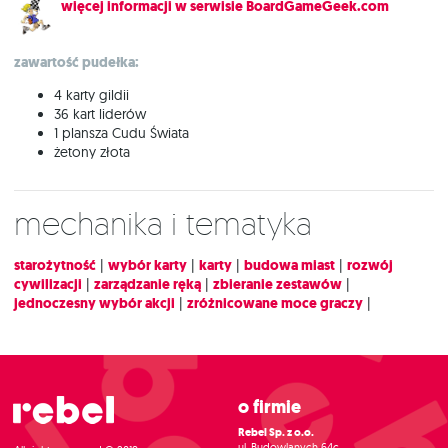
więcej informacji w serwisie BoardGameGeek.com
zawartość pudełka:
4 karty gildii
36 kart liderów
1 plansza Cudu Świata
żetony złota
Mechanika i tematyka
starożytność
|
wybór karty
|
karty
|
budowa miast
|
rozwój
cywilizacji
|
zarządzanie ręką
|
zbieranie zestawów
|
jednoczesny wybór akcji
|
zróżnicowane moce graczy
|
O firmie
Rebel Sp. z o.o.
ul. Budowlanych 64c