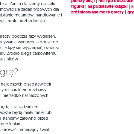
punkty akcji
|
ruch po obszarach
ybko. Zanim dotrzemy do celu
figurki
|
na podstawie książki
|
k
jmować się zadań typowych dla
zróżnicowane moce graczy
|
gr
abijanie mutantów, handlowanie i
zęt i ruble niezbędne do
graczy podczas fazy wydarzeń.
atrywania wydarzenia dotrze do
eści zdąży się wyczerpać, oznacza
padku Źródło ulega całkowitemu
czestników.
 grę?
najlepszych przedstawicieli
znym charakterem zabawy i
i, nierzadko naznaczonych
 będą z zarządzaniem
ecyzje będą miały mniej lub
u staniemy zarówno przed
zagrożeniami.
plorować immersyjny świat