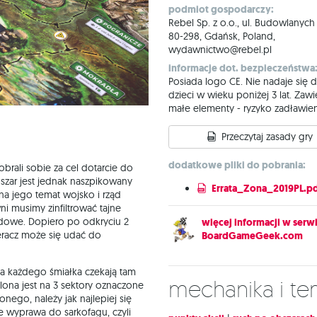
podmiot gospodarczy:
Rebel Sp. z o.o., ul. Budowlanych
80-298, Gdańsk, Poland,
wydawnictwo@rebel.pl
informacje dot. bezpieczeństwa
Posiada logo CE. Nie nadaje się d
dzieci w wieku poniżej 3 lat. Zawi
małe elementy - ryzyko zadławien
Przeczytaj zasady gry
dodatkowe pliki do pobrania:
brali sobie za cel dotarcie do
bszar jest jednak naszpikowany
Errata_Zona_2019PL.p
na jego temat wojsko i rząd
i musimy zinfiltrować tajne
ądowe. Dopiero po odkryciu 2
więcej informacji w serwi
eracz może się udać do
BoardGameGeek.com
na każdego śmiałka czekają tam
Mechanika i t
lona jest na 3 sektory oznaczone
nego, należy jak najlepiej się
 wyprawa do sarkofagu, czyli