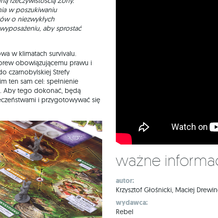
ą rzeczywistością Zony.
nia w poszukiwaniu
ów o niezwykłych
 wyposażeniu, aby sprostać
a w klimatach survivalu.
 wbrew obowiązującemu prawu i
 czarnobylskiej Strefy
im ten sam cel: spełnienie
. Aby tego dokonać, będą
ieczeństwami i przygotowywać się
Ważne informa
autor:
Krzysztof Głośnicki, Maciej Drewi
wydawca:
Rebel