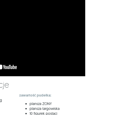
cje
zawartość pudełka:
ng
plansza ZONY
plansza targowiska
10 figurek postaci