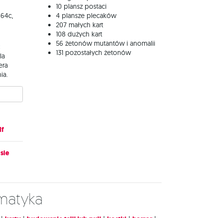
10 plansz postaci
 64c,
4 plansze plecaków
207 małych kart
108 dużych kart
56 żetonów mutantów i anomalii
:
131 pozostałych żetonów
la
era
ia.
df
sie
ematyka