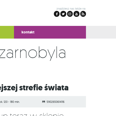
znajdziesz nas także na:
kontakt
zarnobyla
jszej strefie świata
ok. 120 - 180 min.
5902650614116
Kup teraz w sklepie