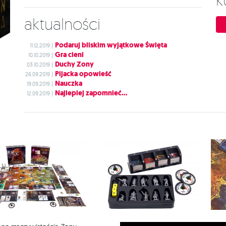
Aktualności
Podaruj bliskim wyjątkowe Święta
11.12.2019 |
Gra cieni
10.10.2019 |
Duchy Zony
03.10.2019 |
Pijacka opowieść
26.09.2019 |
Nauczka
19.09.2019 |
Najlepiej zapomnieć...
12.09.2019 |