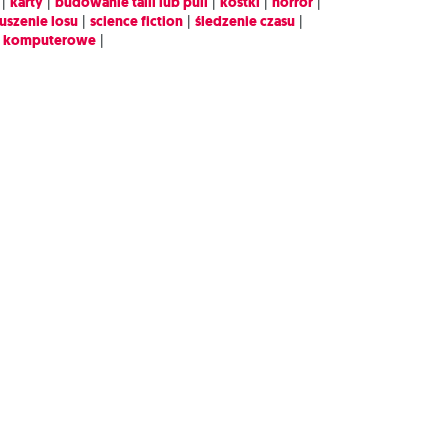
|
karty
|
budowanie talii lub puli
|
kostki
|
horror
|
uszenie losu
|
science fiction
|
śledzenie czasu
|
y komputerowe
|