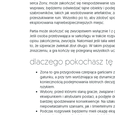
serca Zony, może zakończyć się niespodziewanie sz
wyprawy, będziemy odwiedzać tajne obiekty i pode
szabrowników, takich jak wydobywanie artefaktów, z
przeszukiwanie ruin. Wszystko po to, aby zdobyć spr
eksplorowania najniebezpieczniejszych miejsc.
Partia może skończyć się zwycięstwem wyłącznie 1 z 
Jeśli osoba przebywająca w sarkofagu w trakcie rozp
opisu zakończenia, zwycięża. Natomiast jeśli talia wi
to, że szperacze zwlekali zbyt długo. W takim przy
zniszczeniu, a gra kończy się przegraną wszystkich u
Dlaczego pokochasz tę
Zona to gra przygodowa czerpiąca garściami z 
gatunku, a przy tym wyróżniająca się dynamic
koniecznością podejmowania istotnych decyzj
ryzykiem.
Wybory, przed którymi staną gracze, związane
ekwipunkiem i atrybutami postaci, a podjęte d
bardziej spodziewane konsekwencje. Na szlak
niepowtarzalnymi szansami, jak i śmiertelnymi 
Podczas rozgrywek będziemy mieli okazję eks