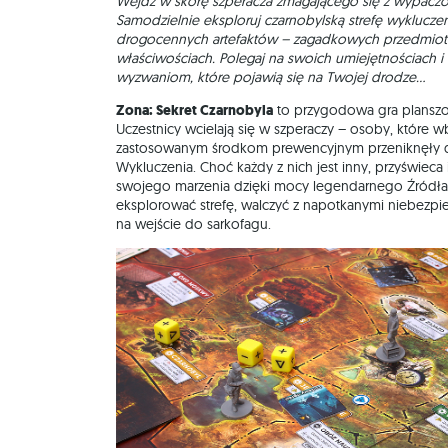
Wejdź w skórę szperacza zmagającego się z wypaczon
Samodzielnie eksploruj czarnobylską strefę wyklucze
drogocennych artefaktów – zagadkowych przedmiot
właściwościach. Polegaj na swoich umiejętnościach i
wyzwaniom, które pojawią się na Twojej drodze…
Zona: Sekret Czarnobyla
to przygodowa gra planszow
Uczestnicy wcielają się w szperaczy – osoby, które
zastosowanym środkom prewencyjnym przeniknęły do
Wykluczenia. Choć każdy z nich jest inny, przyświeca 
swojego marzenia dzięki mocy legendarnego Źródła
eksplorować strefę, walczyć z napotkanymi niebezp
na wejście do sarkofagu.