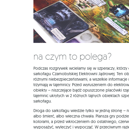
Na czym to polega?
Podczas rozgrywek wcielamy się w szperaczy, którzy o
sarkofagu Czarnobylskiej Elektrowni Jądrowej. Ten o
różnymi niebezpieczeństwami, a wszelkie informacje 
trzymają w tajemnicy. Przed wyruszeniem do elektrown
obiekty – niszczejące bądź opuszczone placówki rz
tajemnic ukrytych w 2 różnych tajnych obiektach szp
sarkofagu.
Droga do sarkofagu wiedzie tylko w jedną stronę – 
albo śmierć, albo wieczna chwała. Plansza gry podzie
kolorami, a przed wkroczeniem do ostatniego, czerwo
wyposażyć, wyleczyć i wypocząć. W przeciwnym razie