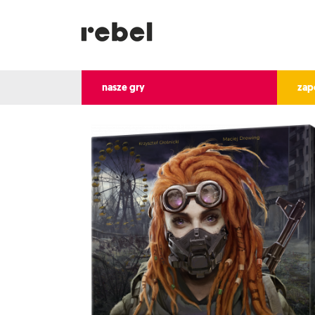
nasze gry
zap