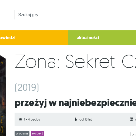
owiedzi
aktualności
Zona: Sekret C
(2019)
Przeżyj w najniebezpiecznie
1 - 4 osoby
od 18 lat
wydana
ekspert