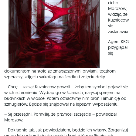
cicho
Morozow,
widząc, że
Kuzniecow
się
zastanawia.
Agent KBG
przyglądał
się
dokumentom na stole ze zmarszczonymi brwiami: teczkom
szperaczy, zdjęciu sarkofagu na środku i zdjęciu delty.
– Chcę – zaczął Kuzniecow powoli – żeby ten symbol pojawił się
w ich schronieniu. Wydrap go w ścianach, narysuj sprejem na
budynkach w wiosce. Potem oznaczymy nim broń i amunicję od
szmuglerów. Będzie się znajdował na lepszym wyposażeniu.
– Są przesądni. Pomyślą, że przynosi szczęście – powiedział
Morozow.
– Dokładnie tak. Jak powiedziałem, będzie ich własny. Zorganizuj
grupę lub odezwij się do swoich kontaktów w Pionierach.