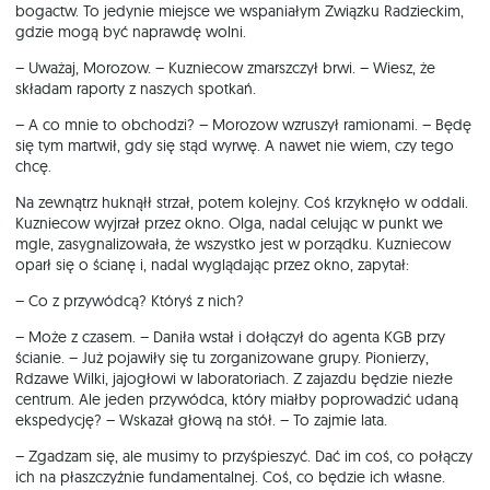
bogactw. To jedynie miejsce we wspaniałym Związku Radzieckim,
gdzie mogą być naprawdę wolni.
– Uważaj, Morozow. – Kuzniecow zmarszczył brwi. – Wiesz, że
składam raporty z naszych spotkań.
– A co mnie to obchodzi? – Morozow wzruszył ramionami. – Będę
się tym martwił, gdy się stąd wyrwę. A nawet nie wiem, czy tego
chcę.
Na zewnątrz huknąłł strzał, potem kolejny. Coś krzyknęło w oddali.
Kuzniecow wyjrzał przez okno. Olga, nadal celując w punkt we
mgle, zasygnalizowała, że wszystko jest w porządku. Kuzniecow
oparł się o ścianę i, nadal wyglądając przez okno, zapytał:
– Co z przywódcą? Któryś z nich?
– Może z czasem. – Daniła wstał i dołączył do agenta KGB przy
ścianie. – Już pojawiły się tu zorganizowane grupy. Pionierzy,
Rdzawe Wilki, jajogłowi w laboratoriach. Z zajazdu będzie niezłe
centrum. Ale jeden przywódca, który miałby poprowadzić udaną
ekspedycję? – Wskazał głową na stół. – To zajmie lata.
– Zgadzam się, ale musimy to przyśpieszyć. Dać im coś, co połączy
ich na płaszczyźnie fundamentalnej. Coś, co będzie ich własne.