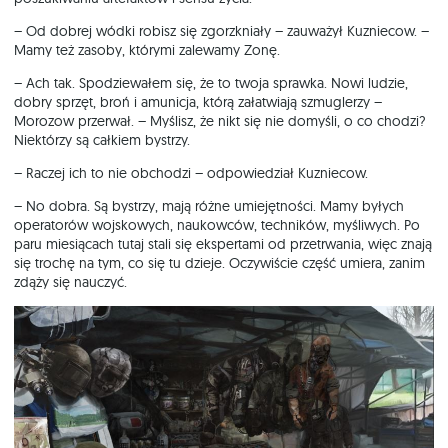
– Od dobrej wódki robisz się zgorzkniały – zauważył Kuzniecow. –
Mamy też zasoby, którymi zalewamy Zonę.
– Ach tak. Spodziewałem się, że to twoja sprawka. Nowi ludzie,
dobry sprzęt, broń i amunicja, którą załatwiają szmuglerzy –
Morozow przerwał. – Myślisz, że nikt się nie domyśli, o co chodzi?
Niektórzy są całkiem bystrzy.
– Raczej ich to nie obchodzi – odpowiedział Kuzniecow.
– No dobra. Są bystrzy, mają różne umiejętności. Mamy byłych
operatorów wojskowych, naukowców, techników, myśliwych. Po
paru miesiącach tutaj stali się ekspertami od przetrwania, więc znają
się trochę na tym, co się tu dzieje. Oczywiście część umiera, zanim
zdąży się nauczyć.