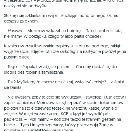
– Sekretarz, co? – Morozow uśmiechnął się ironicznie. – To chyba
należy mi się podwyżka.
Stuknęli się szklankami i wypili, słuchając monotonnego szumu
deszczu za oknem.
–
Haraszo
. – Morozow wskazał na butelkę. – Takich dobroci tutaj
nie mamy. W porządku, czego ty albo partia chcecie?
Kuzniecow zrzucił wszystkie papiery ze stołu na podłogę, zaklął i
wyjął ze stosu zdjęcie lotnicze sarkofagu, a następnie położył je na
pustym blacie.
– Tego. – Popukał w zdjęcie palcem. – Chcemy dostać się do
środka bez robienia zamieszania.
– Tak? Myślałem, że chcesz ocalić kraj, wyłączyć emisje? – zaśmiał
się Daniła.
– Nie uważam, żeby te cele się wykluczały – stwierdził Kuzniecow i
zapalił papierosa. Morozow zaczął szperać w stosie dokumentów i
położył na stole dziewięć teczek, na wierzchu każdej widniało
zdjęcie. W międzyczasie agent KGB zdążył już wypalić pół
papierosa. – Tych mamy. – Rozłożył teczki teatralnym gestem na
blacie. – Tych i innych szperaczy, którzy przeczesują Zonę w
poszukiwaniu artefaktów i sensu życia.