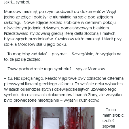
Jakiś… symbol.
Morozow mruknął, po czym podszedł do dokumentów. Wyjął
jedno ze zdjęć i położył je triumfalnie na stole pod zdjęciem
sarkofagu. Nowe zdjęcie zostało zrobione w ciemnym pokoju
oświetlonym jedynie dziwnym, pomarańczowym blaskiem.
Przedstawiało stylizowaną grecką literę delta złożoną z małych,
błyszczących przedmiotów. Kuzniecow także mruknął. Usiadł przy
stole, a Morozow stał u jego boku.
– To mogłoby zadziałać – przyznał. – Szczególnie, że wygląda na
to, że już się zaczęło.
– Znasz pochodzenie tego symbolu? – spytał Morozow.
–
Da
. Nic specjalnego. Reaktory jądrowe były oznaczone czterema
pierwszymi literami greckiego alfabetu. To właśnie delta wybuchła.
W latach osiemdziesiątych i dziewięćdziesiątych używano tego
symbolu do oznaczania dokumentów i badań Zony, ale wszystko
było prowadzone nieoficjalnie – wyjaśnił Kuzniecow.
– To co
mam zrobić,
szefie? –
zapytał