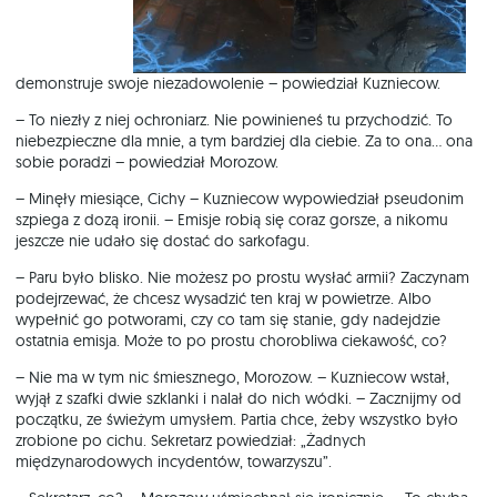
demonstruje swoje niezadowolenie – powiedział Kuzniecow.
– To niezły z niej ochroniarz. Nie powinieneś tu przychodzić. To
niebezpieczne dla mnie, a tym bardziej dla ciebie. Za to ona… ona
sobie poradzi – powiedział Morozow.
– Minęły miesiące, Cichy – Kuzniecow wypowiedział pseudonim
szpiega z dozą ironii. – Emisje robią się coraz gorsze, a nikomu
jeszcze nie udało się dostać do sarkofagu.
– Paru było blisko. Nie możesz po prostu wysłać armii? Zaczynam
podejrzewać, że chcesz wysadzić ten kraj w powietrze. Albo
wypełnić go potworami, czy co tam się stanie, gdy nadejdzie
ostatnia emisja. Może to po prostu chorobliwa ciekawość, co?
– Nie ma w tym nic śmiesznego, Morozow. – Kuzniecow wstał,
wyjął z szafki dwie szklanki i nalał do nich wódki. – Zacznijmy od
początku, ze świeżym umysłem. Partia chce, żeby wszystko było
zrobione po cichu. Sekretarz powiedział: „Żadnych
międzynarodowych incydentów, towarzyszu”.