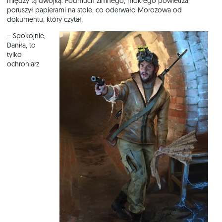
między tą dwójką. Podmuch zimnego, mokrego powietrza
poruszył papierami na stole, co oderwało Morozowa od
dokumentu, który czytał.
– Spokojnie,
Daniła, to
tylko
ochroniarz