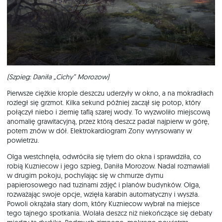
(Szpieg: Daniła „Cichy” Morozow)
Pierwsze ciężkie krople deszczu uderzyły w okno, a na mokradłach
rozległ się grzmot. Kilka sekund później zaczął się potop, który
połączył niebo i ziemię taflą szarej wody. To wyzwoliło miejscową
anomalię grawitacyjną, przez którą deszcz padał najpierw w górę,
potem znów w dół. Elektrokardiogram Zony wyrysowany w
powietrzu.
Olga westchnęła, odwróciła się tyłem do okna i sprawdziła, co
robią Kuzniecow i jego szpieg, Daniła Morozow. Nadal rozmawiali
w drugim pokoju, pochylając się w chmurze dymu
papierosowego nad tuzinami zdjęć i planów budynków. Olga,
rozważając swoje opcje, wzięła karabin automatyczny i wyszła.
Powoli okrążała stary dom, który Kuzniecow wybrał na miejsce
tego tajnego spotkania. Wolała deszcz niż niekończące się debaty