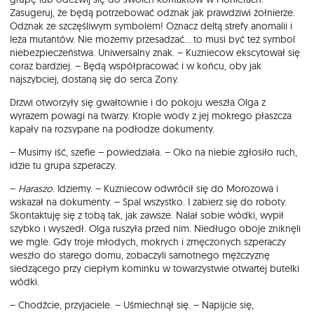
Zasugeruj, że będą potrzebować odznak jak prawdziwi żołnierze.
Odznak ze szczęśliwym symbolem! Oznacz deltą strefy anomalii i
leża mutantów. Nie możemy przesadzać… to musi być też symbol
niebezpieczeństwa. Uniwersalny znak. – Kuzniecow ekscytował się
coraz bardziej. – Będą współpracować i w końcu, oby jak
najszybciej, dostaną się do serca Zony.
Drzwi otworzyły się gwałtownie i do pokoju weszła Olga z
wyrazem powagi na twarzy. Krople wody z jej mokrego płaszcza
kapały na rozsypane na podłodze dokumenty.
– Musimy iść, szefie – powiedziała. – Oko na niebie zgłosiło ruch,
idzie tu grupa szperaczy.
–
Haraszo
. Idziemy. – Kuzniecow odwrócił się do Morozowa i
wskazał na dokumenty. – Spal wszystko. I zabierz się do roboty.
Skontaktuję się z tobą tak, jak zawsze. Nalał sobie wódki, wypił
szybko i wyszedł. Olga ruszyła przed nim. Niedługo oboje zniknęli
we mgle. Gdy troje młodych, mokrych i zmęczonych szperaczy
weszło do starego domu, zobaczyli samotnego mężczyznę
siedzącego przy ciepłym kominku w towarzystwie otwartej butelki
wódki.
– Chodźcie, przyjaciele. – Uśmiechnął się. – Napijcie się,