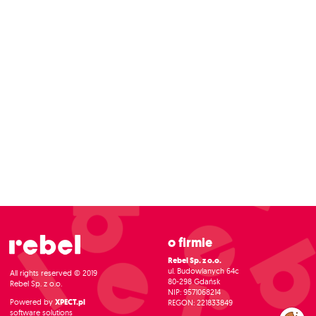
O firmie
Rebel Sp. z o.o.
ul. Budowlanych 64c
All rights reserved © 2019
80-298 Gdańsk
Rebel Sp. z o.o.
NIP: 9571068214
Powered by
XPECT.pl
REGON: 221833849
software solutions
Zarządzaj