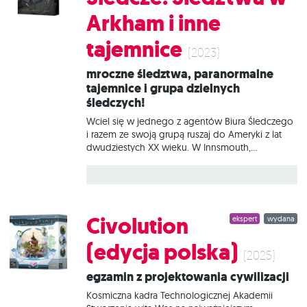
planować swoje ruchy niczym Beth! Na czym to
Arkham i inne
polega? Każda rozgrywka w The Queen’s Gambit
rozpoczyna się od rozmieszczenia bierek w
tajemnice
sposób wskazany na wybranej karcie. To nasz
(2023)
układ początkowy, na
Mroczne śledztwa, paranormalne
tajemnice i grupa dzielnych
śledczych!
Wciel się w jednego z agentów Biura Śledczego
i razem ze swoją grupą ruszaj do Ameryki z lat
dwudziestych XX wieku. W Innsmouth,
niewielkim miasteczku portowym w stanie
Massachusetts, doszło do zdarzenia, które każe
sądzić, że zagrożenia, które dwa wieki temu
miały zostać wyplenione przez procesy w Salem,
wciąż wiszą nad ludzkością. Wy macie zbadać
Civolution
ekspert
wydana
wszystkie sprawy, które w jakiś sposób łączą się z
Innsmouth, by rozpoznać, a następnie
(edycja polska)
wyeliminowanie potencjalne zagrożenia. Biuro
(2025)
Śledcze: Śledztwa w Arkham i inne tajemnice to
Egzamin z projektowania cywilizacji
samodzielna gra kooperacyjna oparta na
popularnej serii Sherlock Holmes: Detektyw
Kosmiczna kadra Technologicznej Akademii
doradczy, wzbogacona o zupełnie nowe