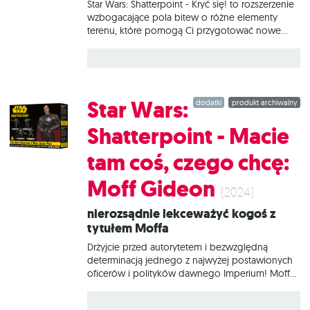
Star Wars: Shatterpoint - Kryć się! to rozszerzenie
wzbogacające pola bitew o różne elementy
terenu, które pomogą Ci przygotować nowe
scenerie walk w odległej galaktyce. Bez względu
na to, czy wojna toczy się na odległej planecie
na Zewnętrznych Rubieżach, czy na jednym ze
Światów Jądra, ten pakiet jest idealnym
uzupełnieniem terenów z zestawu
Star Wars:
dodatki
produkt archiwalny
podstawowego Star Wars: Shatterpoint. Tereny
zawarte nie są pomalowane i wymagają
Shatterpoint - Macie
samodzielnego złożenia. Czym jest Star Wars:
Shatterpoint? To pojedynkowa gra figurkowa dla
tam coś, czego chcę:
2 osób, w której przejmujemy kontrolę nad
kultowymi postaciami z galaktyki Star Wars i ich
Moff Gideon
sojusznikami, walcząc ze sobą o to, kto pierwszy
(2024)
osiągnie
Nierozsądnie lekceważyć kogoś z
tytułem Moffa
Drżyjcie przed autorytetem i bezwzględną
determinacją jednego z najwyżej postawionych
oficerów i polityków dawnego Imperium! Moff
Gideon okazał się szczególnie zaciekłym
przeciwnikiem Mandalorianina i poświęcił