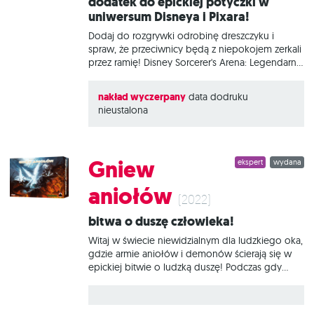
Dodatek do epickiej potyczki w
uniwersum Disneya i Pixara!
Dodaj do rozgrywki odrobinę dreszczyku i
spraw, że przeciwnicy będą z niepokojem zerkali
przez ramię! Disney Sorcerer's Arena: Legendarne
sojusze - Straszny ubaw to rozszerzenie, dzięki
któremu rozwiniesz swoją strategię i odkryjesz
nakład wyczerpany
data dodruku
zupełnie nowy wymiar rozgrywki! W zestawie
nieustalona
znajdziesz Rogatego Króla, Jacka Szkieletona i
Matkę Gertrudę oraz związane z nimi specjalne
żetony odrodzonych w kotle. Czym jest Disney
Sorcerer's Arena: Legendarne sojusze? To pełna
Gniew
ekspert
wydana
akcji turowa gra bitewna dla 2 lub 4 osób, w
której wcielamy się w przywoływaczy
aniołów
podejmujących emocjonującą walkę na arenie
(2022)
czarnoksiężnika. Każde z nas stoi na czele grupy
Bitwa o duszę człowieka!
bohaterów i złoczyńców z uniwersum Disneya i
Pixara.
Witaj w świecie niewidzialnym dla ludzkiego oka,
gdzie armie aniołów i demonów ścierają się w
epickiej bitwie o ludzką duszę! Podczas gdy
wysłannicy niebios działają na rzecz dobra,
upadłe istoty usiłują wciągnąć człowieka w
otchłań ciemności i rozpaczy. Potężne armie