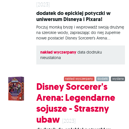
Pixara.
(2023)
Dodatek do epickiej potyczki w
uniwersum Disneya i Pixara!
Poczuj morską bryzę i wyprowadź swoją drużynę
na szerokie wody, zapraszając do niej zupełnie
nowe postacie! Disney Sorcerer's Arena:
Legendarne sojusze - Nowa fala to rozszerzenie,
dzięki któremu rozwiniesz swoją strategię i
nakład wyczerpany
data dodruku
odkryjesz zupełnie nowy wymiar rozgrywki! W
nieustalona
zestawie znajdziesz Vaianę, Davy’ego Jonesa i
Sticha oraz związane z nimi specjalne kafelki
oceanu. Czym jest Disney Sorcerer's Arena:
Legendarne sojusze? To pełna akcji turowa gra
nakład wyczerpany
dodatki
wydana
bitewna dla 2 lub 4 osób, w której wcielamy się
Disney Sorcerer's
w przywoływaczy podejmujących emocjonującą
walkę na arenie czarnoksiężnika. Każde z nas stoi
Arena: Legendarne
na czele grupy bohaterów i złoczyńców z
uniwersum Disneya i Pixara. To od nas
sojusze - Straszny
ubaw
(2023)