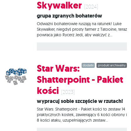
Skywalker
(2024)
Grupa zgranych bohaterów
Odważni bohaterowie ruszają na ratunek! Luke
Skywalker, niegdyś prosty farmer z Tatooine, teraz
powraca jako Rycerz Jedi, aby walczyć z
Imperium i uwolnić swojego przyjaciela Hana
Solo z rąk Jabby. Dołączają do niego Leia Organa
i Lando Calrissian, którzy w przebraniach
zinfiltrowali pałac Jabby przed przybyciem
Skywalkera. Nieustraszona grupa wspomagana
Star Wars:
dodatki
produkt archiwalny
przez zaufanego astromecha R2-D2 zwiera szyki,
aby załatwić na dobre jedne z największych
Shatterpoint - Pakiet
szumowin w galaktyce. Star Wars: Shatterpoint -
Nieustraszeni i pomysłowi: Luke Skywalker to
kości
rozszerzenie wprowadzające do gry oddział
(2023)
złożony z 4 nowych jednostek. Wśród nich
Wypracuj sobie szczęście w rzutach!
znajduje się Luke Skywalker, Boushh (Leia
Organa) oraz Lando i R2-D2. Zestaw
Star Wars: Shatterpoint - Pakiet kości to zestaw 14
praktycznych kostek, zawierający 6 kości obrony i
8 kości ataku, uzupełniających zestaw
podstawowy. Czym jest Star Wars: Shatterpoint?