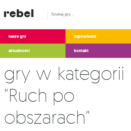
nasze gry
zapowiedzi
aktualności
kontakt
Gry w kategorii
"Ruch po
obszarach"