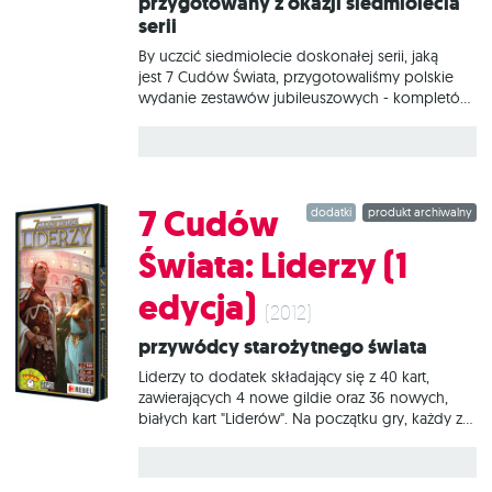
przygotowany z okazji siedmiolecia
serii
By uczcić siedmiolecie doskonałej serii, jaką
jest 7 Cudów Świata, przygotowaliśmy polskie
wydanie zestawów jubileuszowych - kompletów
15 kart, w których znajdziecie nowe władczynie,
wyrównujące parytet płci. Zestaw zawiera
piętnaście unikalnych kart: Roksana, Enheduanna,
Aglaonike, Gorgo, Fryne, Eurypyle, Kornelia,
Teano, Makeda, Agrypina, Kyniska, Nitokris,
7 Cudów
dodatki
produkt archiwalny
Arsinoe, Telesilla, Oktawia.
Świata: Liderzy (1
edycja)
(2012)
Przywódcy starożytnego świata
Liderzy to dodatek składający się z 40 kart,
zawierających 4 nowe gildie oraz 36 nowych,
białych kart "Liderów". Na początku gry, każdy z
graczy bierze do ręki 4 liderów i może zagrać po
jednym na początku każdej z trzech epok. W
przeciwieństwie do pozostałych kart, zagranie