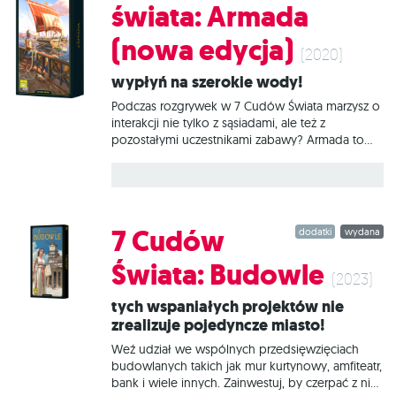
świata: Armada
rozwoju. Co wyróżnia nową edycję? Większe
karty cudów ułatwiające odczytywanie i
(nowa edycja)
układanie kart. Nowy system ikon usprawniający
(2020)
rozgrywkę i pozwalający na jeszcze szybsze
Wypłyń na szerokie wody!
opanowanie zasad.
Podczas rozgrywek w 7 Cudów Świata marzysz o
interakcji nie tylko z sąsiadami, ale też z
pozostałymi uczestnikami zabawy? Armada to
dodatek dla Ciebie. Wprowadź do swoich partii
powiew świeżości i dodatkowe możliwości
dzięki nowym planszom i specjalnym
znacznikom floty. Co wprowadza dodatek?
Dzięki temu rozszerzeniu wszyscy gracze
7 Cudów
dodatki
wydana
wchodzą w interakcję za pomocą swoich flot.
Uczestnicy nie są już ograniczeni do kontaktu z
Świata: Budowle
osobami siedzącymi po lewej i prawej; muszą
(2023)
stale zwracać uwagę na wszystko, co się dzieje
Tych wspaniałych projektów nie
na stole! Nowe elementy (7 plansz stoczni, 27
zrealizuje pojedyncze miasto!
kart wysp itp.) odświeżają rozgrywkę i oferują
nowe rozwiązania mechaniczne: Dzięki
Weź udział we wspólnych przedsięwzięciach
możliwości toczenia wojen
budowlanych takich jak mur kurtynowy, amfiteatr,
bank i wiele innych. Zainwestuj, by czerpać z nich