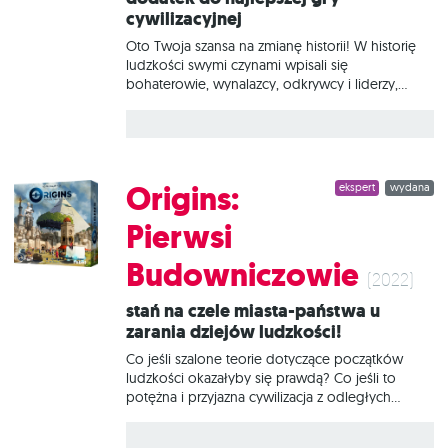
cywilizacyjnej
Architekci 7 Cudów Świata? To dynamiczna gra
Oto Twoja szansa na zmianę historii! W historię
ludzkości swymi czynami wpisali się
bohaterowie, wynalazcy, odkrywcy i liderzy,
mężczyźni i kobiety, którzy wiedli naprzód całe
narody i cywilizacje. Zmienili oni bieg historii, a
ich dziedzictwo, osiągnięcia i idee są z nami do
dziś. Ten dodatek wprowadzi do gry mnóstwo
dodatkowej zawartości, dodając nowych
Origins:
ekspert
wydana
liderów, cuda świata i karty militarne, a także
wprowadzając zmiany w już znanych kartach!
Pierwsi
Budowniczowie
(2022)
Stań na czele miasta-państwa u
zarania dziejów ludzkości!
Co jeśli szalone teorie dotyczące początków
ludzkości okazałyby się prawdą? Co jeśli to
potężna i przyjazna cywilizacja z odległych
obszarów wszechświata stoi za skokiem
cywilizacyjnym, a nasz pęd ku lepszemu