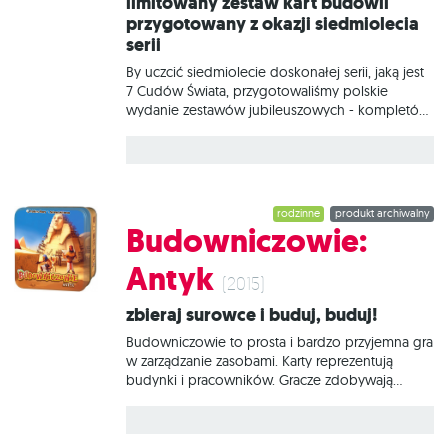
Limitowany zestaw kart budowli
przygotowany z okazji siedmiolecia
serii
By uczcić siedmiolecie doskonałej serii, jaką jest
7 Cudów Świata, przygotowaliśmy polskie
wydanie zestawów jubileuszowych - kompletów
15 kart, w których znajdziecie nowe budynki
pojawiające się w różnych erach rozgrywki.
Zestaw zawiera piętnaście unikalnych kart: Obóz
bandytów, Urząd celny, Cele, Tajny skład,
Kryjówka przemytników, Baza bandytów, Kantor,
rodzinne
produkt archiwalny
Areszt, Nielegalny przybytek, Pracownia fałszerza,
Budowniczowie:
Twierdza bandytów, Giełda, Więzienie,
Nielegalne laboratorium, Miejsce pamięci.
Antyk
(2015)
Zbieraj surowce i buduj, buduj!
Budowniczowie to prosta i bardzo przyjemna gra
w zarządzanie zasobami. Karty reprezentują
budynki i pracowników. Gracze zdobywają
punkty zwycięstwa (oraz pieniądze) wznosząc
budowle. Jednakże skonstruowanie budynku
wymaga robotnika, a ten z kolei wymaga