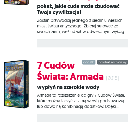
Pokaż, jakie cuda może zbudować
Twoja cywilizacja!
Zostań przywódcą jednego z siedmiu wielkich
miast świata antycznego. Zbieraj surowce ze
swoich ziem, weź udział w odwiecznym wyścigu
cywilizacyjnym, nawiąż kontakty handlowe i
stwórz militarną potęgę. Pozostaw ślad na kartach
historii budując cud architektury, który przetrwa
wieki! 7 cudów świata to świetnie zbalansowana
gra o rozwoju cywilizacji, która łączy proste
7 Cudów
dodatki
produkt archiwalny
zasady i dynamiczną rozgrywkę z planowaniem i
strategicznym myśleniem. Uczestnicy wcielają się
Świata: Armada
w przywódców starożytnych miast, które starają
(2018)
się poprowadzić do jak najbardziej optymalnego
Wypłyń na szerokie wody
rozwoju. Dlaczego pokochasz tę grę? Przy swojej
prostocie oferuje jednocześnie bardzo wiele
Armada to rozszerzenie do gry 7 Cudów Świata,
dróg do zwycięstwa, dzięki czemu każda
które można łączyć z samą wersją podstawową
rozgrywka jest zupełnie inna! Specyficzna
lub dowolną kombinacją dodatków. Dzięki
mechanika doboru
niemu do gry zostaje wprowadzony element
rywalizacji nie tylko między sąsiadami, ale
również wśród wszystkich uczestników rozgrywki
zasiadających przy stole. Co do gry wprowadza