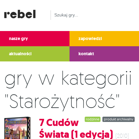
nasze gry
zapowiedzi
aktualności
kontakt
Gry w kategorii
"Starożytność"
7 Cudów
rodzinne
produkt archiwalny
Świata (1 edycja)
(2010)