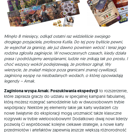
Minęło 8 miesięcy, odkąd ostatni raz widzieliście swojego
drogiego przyjaciela, profesora Kutila. Do tej pory byliście pewni,
że wyjechał za granicę, ale już dawno powinien wrócić i teraz jego
rodzina zgłosiła zaginięcie. W nowoczesnych czasach, kiedy działa
prasa i podróżujemy aeroplanami, ludzie nie znikają tak po prostu. I
choć wszyscy wokół podejrzewają, że profesor zginął, Wy
wierzycie, że znalazł miejsce poza granicami znanej cywilizacji,
zaginioną wyspę na niezbadanych wodach, o której opowiadają
legendy – Arnak.
Zaginiona wyspa Arnak: Poszukiwania ekspedycji
to rozszerzenie,
które zaprasza graczy do udziału w specjalnej kampanii fabularnej,
którą możesz rozegrać samodzielnie lub w dwuosobowym trybie
współpracy. Niektóre jej elementy takie jak karty wydarzeń czy
nowe świątynie do eksploracji mogą urozmaicić także klasyczne
rozgrywki w trybie wieloosobowym! Dodatkowo dwaj nowi liderzy
pozwolą Ci wypróbować kolejne ciekawe strategie, a nowe karty
przedmiotów i artefaktów zapewnią jeszcze większą różnorodność