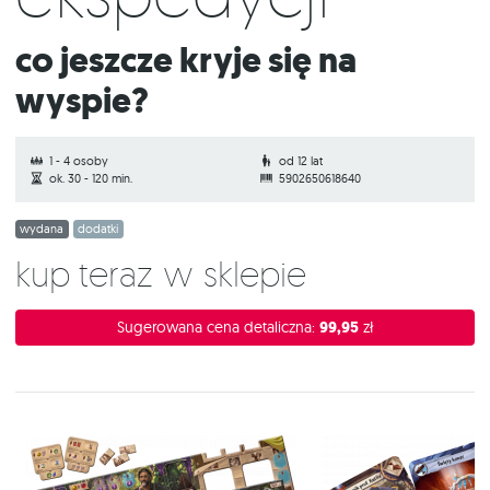
Co jeszcze kryje się na
wyspie?
1 - 4 osoby
od 12 lat
ok. 30 - 120 min.
5902650618640
wydana
dodatki
Kup teraz w sklepie
Sugerowana cena detaliczna:
99,95
zł