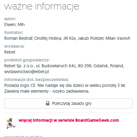
Ważne informacje
autor:
Elwen, Mín
ilustrator:
Roman Bednář, Ondřej Hrdina, Jiří Kůs, Jakub Politzer, Milan Vavroň
wydawca:
Rebel
podmiot gospodarczy:
Rebel Sp. z o.o., ul. Budowlanych 64c, 80-298, Gdańsk, Poland,
wydawnictwo@rebel.pl
informacje dot. bezpieczeństwa:
Posiada logo CE. Nie nadaje się dla dzieci w wieku poniżej 3 lat.
Zawiera małe elementy - ryzyko zadławienia.
Przeczytaj zasady gry
więcej informacji w serwisie BoardGameGeek.com