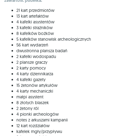
zawartość pudełka:
21 kart przedmiotów
13 kart artefaktów
4 kafelki asystentów
3 kafelki strażników
8 kafelków bożków
5 kafelków stanowisk archeologicznych
56 kart wydarzeń
dwustronna plansza badań
2 kafelki wodospadu
2 plansze graczy
2 karty pomocy
4 karty dziennikarza
4 kafelki gazety
15 żetonów artykułów
4 karty mechaniczki
małpi asystent
8 złotych blaszek
2 żetony ról
4 pionki archeologów
notes z arkuszami kampanii
12 kart rozdziałów
kafelek mgły/przypływu