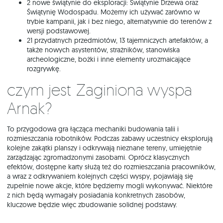
2 nowe świątynie do eksploracji: Świątynie Drzewa oraz
Świątynię Wodospadu. Możemy ich używać zarówno w
trybie kampanii, jak i bez niego, alternatywnie do terenów z
wersji podstawowej.
21 przydatnych przedmiotów, 13 tajemniczych artefaktów, a
także nowych asystentów, strażników, stanowiska
archeologiczne, bożki i inne elementy urozmaicające
rozgrywkę.
Czym jest Zaginiona wyspa
Arnak?
To przygodowa gra łącząca mechaniki budowania talii i
rozmieszczania robotników. Podczas zabawy uczestnicy eksplorują
kolejne zakątki planszy i odkrywają nieznane tereny, umiejętnie
zarządzając zgromadzonymi zasobami. Oprócz klasycznych
efektów, dostępne karty służą też do rozmieszczania pracowników,
a wraz z odkrywaniem kolejnych części wyspy, pojawiają się
zupełnie nowe akcje, które będziemy mogli wykonywać. Niektóre
z nich będą wymagały posiadania konkretnych zasobów,
kluczowe będzie więc zbudowanie solidnej podstawy.