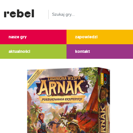
nasze gry
zapowiedzi
aktualności
kontakt