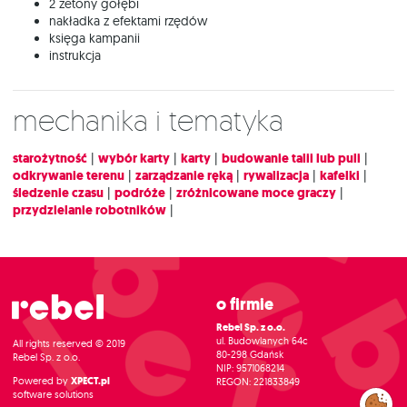
2 żetony gołębi
nakładka z efektami rzędów
księga kampanii
instrukcja
Mechanika i tematyka
starożytność
|
wybór karty
|
karty
|
budowanie talii lub puli
|
odkrywanie terenu
|
zarządzanie ręką
|
rywalizacja
|
kafelki
|
śledzenie czasu
|
podróże
|
zróżnicowane moce graczy
|
przydzielanie robotników
|
O firmie
Rebel Sp. z o.o.
ul. Budowlanych 64c
All rights reserved © 2019
80-298 Gdańsk
Rebel Sp. z o.o.
NIP: 9571068214
Powered by
XPECT.pl
REGON: 221833849
software solutions
Zarządzaj
preferencjami
cookies