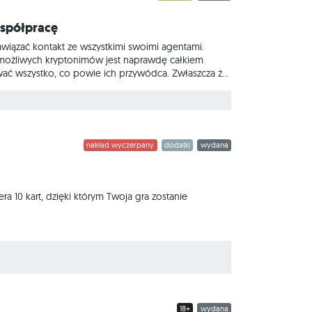
współpracę
wiązać kontakt ze wszystkimi swoimi agentami.
 możliwych kryptonimów jest naprawdę całkiem
wać wszystko, co powie ich przywódca. Zwłaszcza że
kcyjnej, która podbiła serca graczy na całym świecie.
ch grafik. Oferuje szansę wcielenia się w dwie
nakład wyczerpany
dodatki
wydana
10 kart, dzięki którym Twoja gra zostanie
18+
wydana