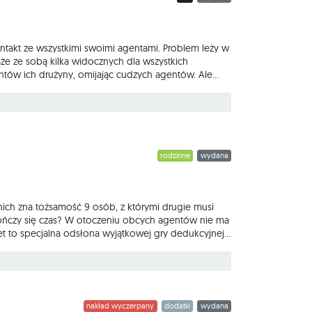
takt ze wszystkimi swoimi agentami. Problem leży w
że ze sobą kilka widocznych dla wszystkich
ntów ich drużyny, omijając cudzych agentów. Ale
- owocuje to rozgrywką pełną śmiechu i emocji.
go skojarzenia na turę, ale drużyna może
rodzinne
wydana
nich zna tożsamość 9 osób, z którymi drugie musi
skończy się czas? W otoczeniu obcych agentów nie ma
et to specjalna odsłona wyjątkowej gry dedukcyjnej,
dczas zabawy każda ze stron ma dostęp do
óre wręcz nie
nakład wyczerpany
dodatki
wydana