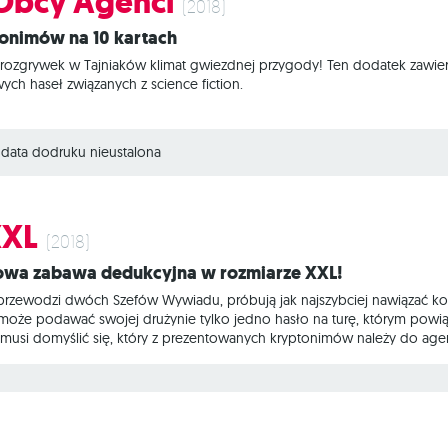
 Obcy Agenci
(2018)
tonimów na 10 kartach
zgrywek w Tajniaków klimat gwiezdnej przygody! Ten dodatek zawiera 1
h haseł związanych z science fiction.
data dodruku nieustalona
XXL
(2018)
ołowa zabawa dedukcyjna w rozmiarze XXL!
przewodzi dwóch Szefów Wywiadu, próbują jak najszybciej nawiązać kon
może podawać swojej drużynie tylko jedno hasło na turę, którym powią
musi domyślić się, który z prezentowanych kryptonimów należy do age
nimów należy do zabójcy... Hasła są wieloznaczne, skojarzenia również
ą co prawda komunikować się ze swoja drużyną, używając tylko jedne