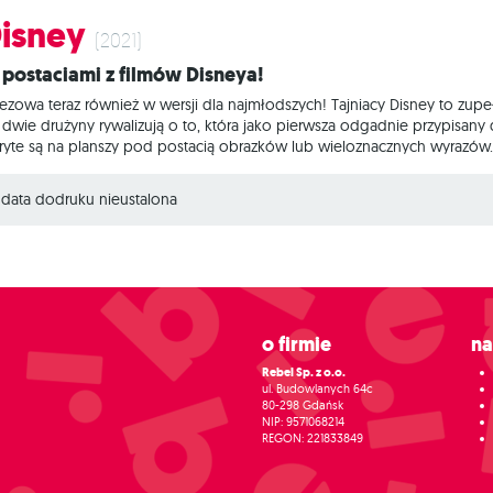
Disney
(2021)
z postaciami z filmów Disneya!
ezowa teraz również w wersji dla najmłodszych! Tajniacy Disney to zupe
j dwie drużyny rywalizują o to, która jako pierwsza odgadnie przypisany
te są na planszy pod postacią obrazków lub wieloznacznych wyrazów. T
użyn. Ich zadaniem jest przygotowywanie zwięzłych podpowiedzi, któr
? Podobnie jak w standardowych Tajniakach, karty z hasłami są dwustro
data dodruku nieustalona
O firmie
N
Rebel Sp. z o.o.
ul. Budowlanych 64c
80-298 Gdańsk
NIP: 9571068214
REGON: 221833849