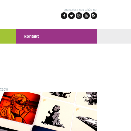
znajdziesz nas także na:
kontakt
7.2018