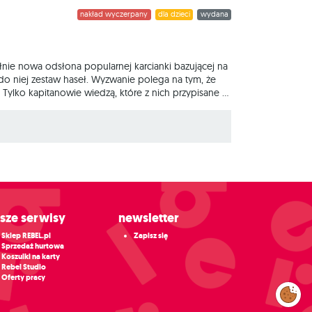
nakład wyczerpany
dla dzieci
wydana
łnie nowa odsłona popularnej karcianki bazującej na
 do niej zestaw haseł. Wyzwanie polega na tym, że
ylko kapitanowie wiedzą, które z nich przypisane są
e mają naprowadzić grupę na odpowiednie karty. Co
nne, jednak tym razem z jednej strony zawierają
asze serwisy
Newsletter
Sklep REBEL.pl
Zapisz się
Sprzedaż hurtowa
Koszulki na karty
Rebel Studio
Oferty pracy
Zarządzaj
preferencjami
cookies