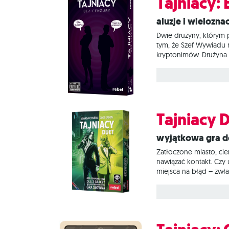
Tajniacy:
Aluzje i wielozn
Dwie drużyny, którym 
tym, że Szef Wywiadu 
kryptonimów. Drużyna 
uwaga! Jeden z krypto
Szefowie Wywiadów mog
dyskutować do woli,
Tajniacy 
Wyjątkowa gra 
Zatłoczone miasto, cie
nawiązać kontakt. Czy
miejsca na błąd – zwł
umożliwiająca rozgry
specjalnego klucza, dz