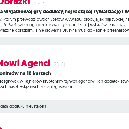
 Obrazki
(2025)
a wyjątkowej gry dedukcyjnej łączącej rywalizację i 
w, którym przewodzi dwóch Szefów Wywiadu, próbują jak najszybciej na
, że Szefowie mogą przekazywać tylko po jednej wskazówce na raz, a
wyrażone obrazkami, a nie słowami! Drużyna musi dokładnie przeanalizo
ę zabójca… Tajniacy Obrazki to alternatywna wersja imprezowej gry dedu
zym zadaniem jest wymyślanie i odgadywanie skojarzeń do wieloznaczny
dającego i
 Nowi Agenci
(2016)
tonimów na 10 kartach
zgrywek w Tajniaków kryptonimy tajnych agentów! Ten dodatek zawiera 
ch haseł związanych ze szpiegostwem.
data dodruku nieustalona