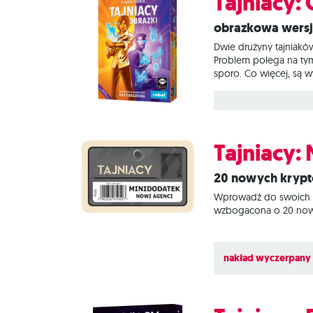
Tajniacy:
Obrazkowa wersj
Dwie drużyny tajniakó
Problem polega na tym
sporo. Co więcej, są 
gdzieś w mroku czai si
Podczas rozgrywek nas
różne role (podpowia
Tajniacy:
20 nowych kryp
Wprowadź do swoich ro
wzbogacona o 20 nowy
nakład wyczerpany