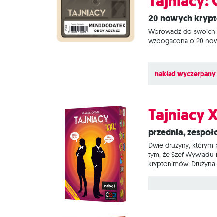
Tajniacy:
20 nowych kryp
Wprowadź do swoich ro
wzbogacona o 20 nowyc
nakład wyczerpany
Tajniacy 
Przednia, zesp
Dwie drużyny, którym 
tym, że Szef Wywiadu 
kryptonimów. Drużyna 
uwaga! Jeden z krypto
Szefowie Wywiadów mog
dyskutować do woli,