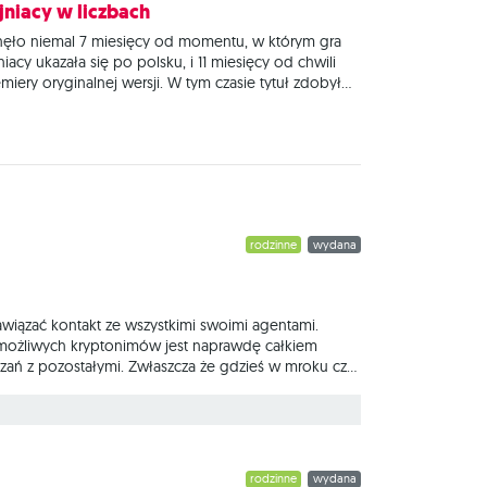
skiej tej gry. Wszystkie osoby w wieku powyżej lat 18
jniacy w liczbach
praszamy do lektury! Choć mogłoby się wydawać, że
nęło niemal 7 miesięcy od momentu, w którym gra
ces tłumaczeniowy wszystkich "Tajniaków"
niacy ukazała się po polsku, i 11 miesięcy od chwili
miery oryginalnej wersji. W tym czasie tytuł zdobył
samowitą popularność, przebojem wdzierając się na
zyty licznych rankingów, otrzymując przy tym liczne
rody i wyróżnienia. Bez wątpienia to gra wyjątkowa;
li do
rodzinne
wydana
wiązać kontakt ze wszystkimi swoimi agentami.
 możliwych kryptonimów jest naprawdę całkiem
ań z pozostałymi. Zwłaszcza że gdzieś w mroku czai
ecie. Podczas rozgrywek naszym zadaniem jest
w dwie różne role (podpowiadającego i
rodzinne
wydana