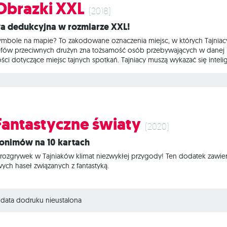
 Obrazki XXL
(2018)
a dedukcyjna w rozmiarze XXL!
ymbole na mapie? To zakodowane oznaczenia miejsc, w których Tajniac
efów przeciwnych drużyn zna tożsamość osób przebywających w danej lo
 dotyczące miejsc tajnych spotkań. Tajniacy muszą wykazać się intel
przyjemnego spotkania z agentem z przeciwnej drużyny albo - co gorsz
ystkimi swoimi agentami, ale tylko jedna z nich może zwyciężyć. Hasła 
hu i emocji. Szefowie
 Fantastyczne światy
(2020)
tonimów na 10 kartach
zgrywek w Tajniaków klimat niezwykłej przygody! Ten dodatek zawiera 1
h haseł związanych z fantastyką.
data dodruku nieustalona