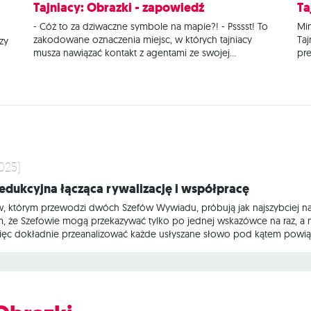
popularności i w bezpośredni sposób obrazują wybory
pol
Tajniacy: Obrazki - zapowiedź
Ta
dużych grup ludzi. Świat gier planszowych również ma
za
- Cóż to za dziwaczne symbole na mapie?! - Psssst! To
Mi
h w
swoje “nagrody publiczności”, a najbardziej znaną
pro
zakodowane oznaczenia miejsc, w których tajniacy
Taj
spośród nich
zy
musza nawiązać kontakt z agentami ze swojej
pre
u
organizacji! Pamiętacie Tajniaków? Ta gra zagościła na
nie
niejednej imprezie i podbiła Wasze serca w
szc
le
niesamowitym tempie. Z resztą nie bez powodu
nag
otrzymała tyle nagród: zdobyła Golden
jeś
 a
025)
dedukcyjna łącząca rywalizację i współpracę
w, którym przewodzi dwóch Szefów Wywiadu, próbują jak najszybciej na
, że Szefowie mogą przekazywać tylko po jednej wskazówce na raz, a
ięc dokładnie przeanalizować każde usłyszane słowo pod kątem powiąz
 to imprezowa gra dedukcyjna, która podbiła serca graczy na całym świ
nie skojarzeń do wieloznacznych haseł. Oferuje szansę wcielenia się 
rfekcyjnie łączy współpracę (wewnątrz grupy)