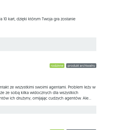
0 kart, dzięki którym Twoja gra zostanie
rodzinne
produkt archiwalny
takt ze wszystkimi swoimi agentami. Problem leży w
że ze sobą kilka widocznych dla wszystkich
ntów ich drużyny, omijając cudzych agentów. Ale
 – owocuje to rozgrywką pełną śmiechu i emocji.
go skojarzenia na turę, ale drużyna może