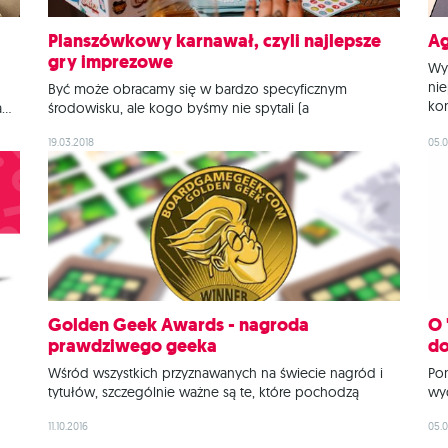
Planszówkowy karnawał, czyli najlepsze
Ag
gry imprezowe
Wyo
nie
Być może obracamy się w bardzo specyficznym
kon
a…
środowisku, ale kogo byśmy nie spytali (a
ale
przeprowadziliśmy poważne badania terenowe przy
19.03.2018
każ
05.0
zję
ekspresie do kawy w naszym biurze), każdy twierdzi, że
dos
y
idealna impreza to taka, na której można zagrać w
zdr
planszówkę. Jeśli Wasi znajomi mają podobne
priorytety, albo po prostu organizujecie przyjęcie, na
Golden Geek Awards - nagroda
O 
prawdziwego geeka
do
Wśród wszystkich przyznawanych na świecie nagród i
Pon
tytułów, szczególnie ważne są te, które pochodzą
wy
bezpośrednio od odbiorców i użytkowników danego
Bez
11.10.2016
05.0
aj.
produktu – wszelkiej maści plebiscyty stanowią miarę
wyb