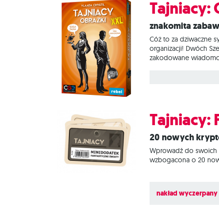
Tajniacy:
Znakomita zabaw
Cóż to za dziwaczne s
organizacji! Dwóch Sz
zakodowane wiadomości
prowadzić do niezbyt 
skontaktować się z wsz
rozgrywką pełną śmiec
Tajniacy:
20 nowych kryp
Wprowadź do swoich ro
wzbogacona o 20 nowyc
nakład wyczerpany