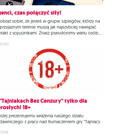
enci, czas połączyć siły!
braź sobie, że jesteś w grupie szpiegów, którzy na
przyjaznym terenie muszą jak najszybciej nawiązać
takt z sojusznikami. Znasz pseudonimy wielu osób,
 nie masz pojęcia, komu możesz ufać, zwłaszcza że
dy może okazać się zabójcą... Twój szef wie
5.2017
konale, kto jest kim, jednak musi uważać, by nie
adzić zbyt
"Tajniakach Bez Cenzury" tylko dla
rosłych! 18+
iżej prezentujemy wrażenia naszego działu
dawniczego z pracy nad tłumaczeniem gry "Tajniacy
 Cenzury", a dokładniej osoby, która przekładała i
7.2016
ierała słowa, ktore finalnie pojawiły się w wersji