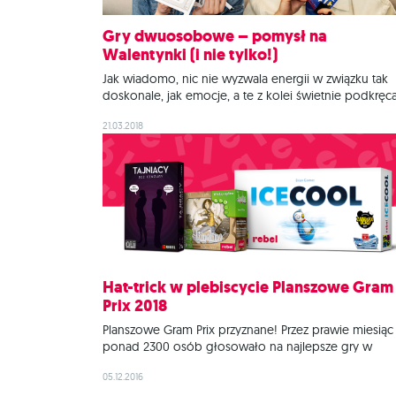
Gry dwuosobowe – pomysł na
Walentynki (i nie tylko!)
Jak wiadomo, nic nie wyzwala energii w związku tak
doskonale, jak emocje, a te z kolei świetnie podkręc
rywalizacja! Dlatego też przygotowaliśmy dla Was
21.03.2018
propozycje tytułów, przy których będziecie mieli oka
nieco poprzepychać się ze swoją drugą połówką. Gr
dla par to świetny prezent na Walentynki i pomysł na
kreatywną
Hat-trick w plebiscycie Planszowe Gram
Prix 2018
Planszowe Gram Prix przyznane! Przez prawie miesiąc
ponad 2300 osób głosowało na najlepsze gry w
wybranych kategoriach. Wyniki tego największego w
05.12.2016
kraju planszówkowego plebiscytu można obejrzeć tut