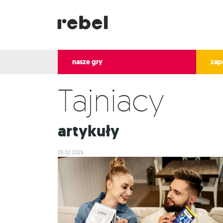
nasze gry
zap
Tajniacy
Artykuły
05.02.2025