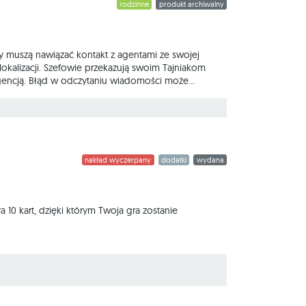
rodzinne
produkt archiwalny
y muszą nawiązać kontakt z agentami ze swojej
kalizacji. Szefowie przekazują swoim Tajniakom
igencją. Błąd w odczytaniu wiadomości może
a - z zabójcą! Obydwie drużyny próbują
są wieloznaczne, skojarzenia również - owocuje to
nakład wyczerpany
dodatki
wydana
0 kart, dzięki którym Twoja gra zostanie