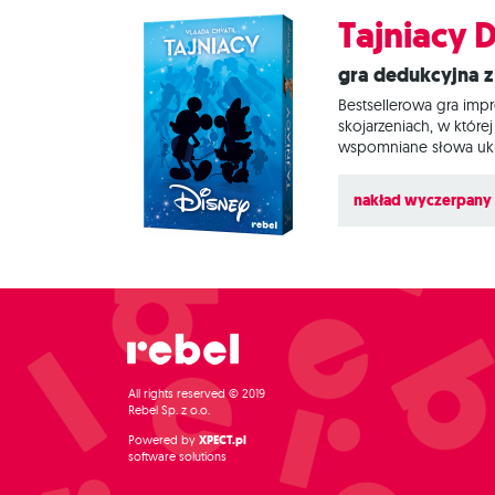
Tajniacy 
Gra dedukcyjna 
Bestsellerowa gra impr
skojarzeniach, w które
wspomniane słowa ukry
do poszczególnych dr
wyróżnia wersję Disney
nakład wyczerpany
obrazki (kadry
All rights reserved © 2019
Rebel Sp. z o.o.
Powered by
XPECT.pl
software solutions