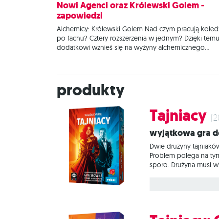
Jest nam niezmiernie miło ogłosić, że trzy gry
Nowi Agenci oraz Królewski Golem -
wydawane w Polsce nakładem wydawnictwa Rebel,
zapowiedzi
zostały wybrane jako najlepsze w swoich kategoriac
ogólnopolskim
Alchemicy: Królewski Golem Nad czym pracują koled
po fachu? Cztery rozszerzenia w jednym? Dzięki tem
dodatkowi wznieś się na wyżyny alchemicznego
rzemiosła. Mawiają, że od przybytku głowa nie boli, a
w tym wypadku wasz stół do gry może spuchnąć
niczym ropucha zanurzona w wywarze z mandragory,
Produkty
mnogość możliwości porazić
Tajniacy
(2
Wyjątkowa gra 
Dwie drużyny tajniakó
Problem polega na tym
sporo. Drużyna musi w
się zabójca… Tajniacy
wymyślanie i odgadywa
odgadującego) oraz pe