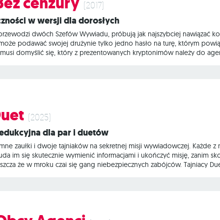
 Bez cenzury
(2017)
aczności w wersji dla dorosłych
przewodzi dwóch Szefów Wywiadu, próbują jak najszybciej nawiązać kon
może podawać swojej drużynie tylko jedno hasło na turę, którym powią
musi domyślić się, który z prezentowanych kryptonimów należy do age
nimów należy do zabójcy... Hasła są wieloznaczne, skojarzenia również 
ą co prawda komunikować się ze swoja drużyną, używając tylko jedne
Duet
(2025)
dedukcyjna dla par i duetów
mne zaułki i dwoje tajniaków na sekretnej misji wywiadowczej. Każde z 
 uda im się skutecznie wymienić informacjami i ukończyć misję, zanim 
aszcza że w mroku czai się gang niebezpiecznych zabójców. Tajniacy Du
wki dwuosobowe (lub w dwóch współpracujących ze sobą grupach). Po
ięki któremu wie, na które hasła musi naprowadzić drugą osobę, a na kt