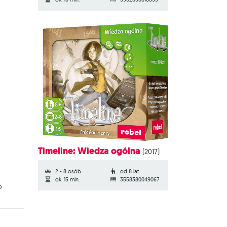
Timeline: Wiedza ogólna
(2017)
2 - 8 osób
od 8 lat
ok. 15 min.
3558380049067
o