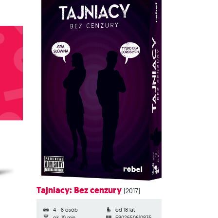
Tajniacy: Bez cenzury
(2017)
4 - 8 osób
od 18 lat
ok. 10 min.
5902650610835