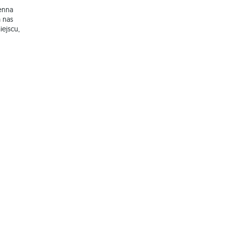
enna
 nas
iejscu,