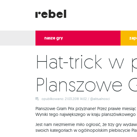
nasze gry
zap
Hat-trick w 
Planszowe G
opublikowano: 21.03.2018 14:02 / @aktualnosci
Planszowe Gram Prix przyznane! Przez prawie miesią
Wyniki tego największego w kraju planszówkowego
Jest nam niezmiernie miło ogłosić, że trzy gry wyd
swoich kategoriach w ogólnopolskim plebiscycie Pl