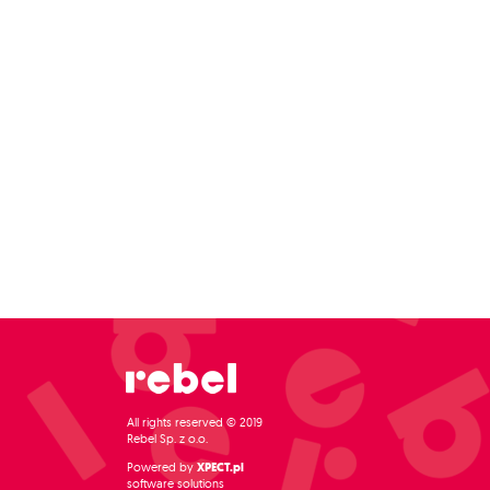
All rights reserved © 2019
Rebel Sp. z o.o.
Powered by
XPECT.pl
software solutions