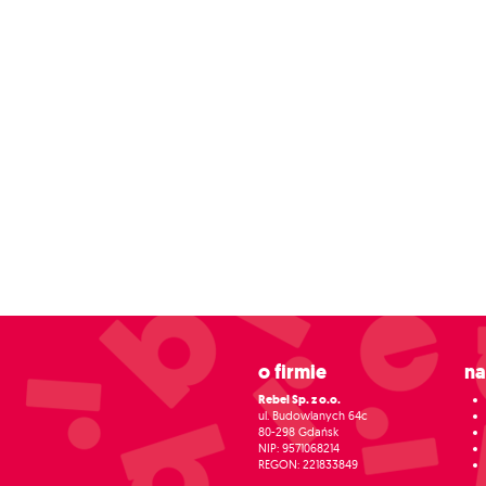
O firmie
N
Rebel Sp. z o.o.
ul. Budowlanych 64c
80-298 Gdańsk
NIP: 9571068214
REGON: 221833849