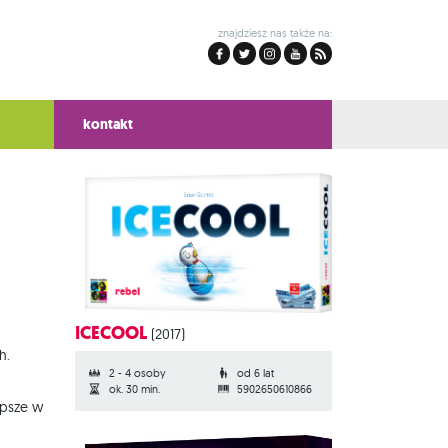
znajdziesz nas także na:
kontakt
ICECOOL
(2017)
h.
2 - 4 osoby
od 6 lat
ok. 30 min.
5902650610866
epsze w