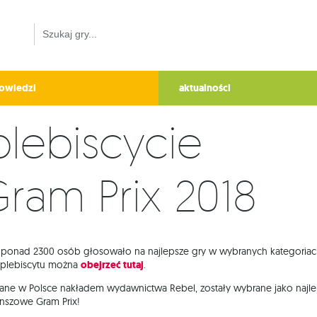
owiedzi
aktualności
plebiscycie
ram Prix 2018
c ponad 2300 osób głosowało na najlepsze gry w wybranych kategoriac
 plebiscytu można
obejrzeć tutaj
.
awane w Polsce nakładem wydawnictwa Rebel, zostały wybrane jako najl
anszowe Gram Prix!