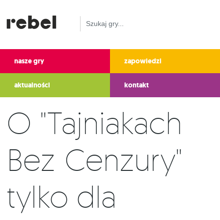
nasze gry
zapowiedzi
aktualności
kontakt
O "Tajniakach
Bez Cenzury"
tylko dla