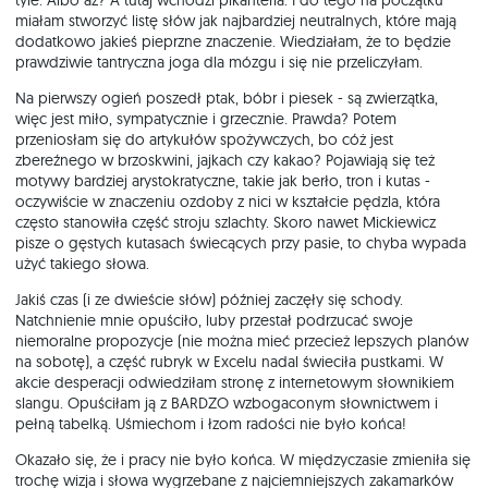
tyle. Albo aż? A tutaj wchodzi pikanteria. I do tego na początku
miałam stworzyć listę słów jak najbardziej neutralnych, które mają
dodatkowo jakieś pieprzne znaczenie. Wiedziałam, że to będzie
prawdziwie tantryczna joga dla mózgu i się nie przeliczyłam.
Na pierwszy ogień poszedł ptak, bóbr i piesek - są zwierzątka,
więc jest miło, sympatycznie i grzecznie. Prawda? Potem
przeniosłam się do artykułów spożywczych, bo cóż jest
zbereźnego w brzoskwini, jajkach czy kakao? Pojawiają się też
motywy bardziej arystokratyczne, takie jak berło, tron i kutas -
oczywiście w znaczeniu ozdoby z nici w kształcie pędzla, która
często stanowiła część stroju szlachty. Skoro nawet Mickiewicz
pisze o gęstych kutasach świecących przy pasie, to chyba wypada
użyć takiego słowa.
Jakiś czas (i ze dwieście słów) później zaczęły się schody.
Natchnienie mnie opuściło, luby przestał podrzucać swoje
niemoralne propozycje (nie można mieć przecież lepszych planów
na sobotę), a część rubryk w Excelu nadal świeciła pustkami. W
akcie desperacji odwiedziłam stronę z internetowym słownikiem
slangu. Opuściłam ją z BARDZO wzbogaconym słownictwem i
pełną tabelką. Uśmiechom i łzom radości nie było końca!
Okazało się, że i pracy nie było końca. W międzyczasie zmieniła się
trochę wizja i słowa wygrzebane z najciemniejszych zakamarków