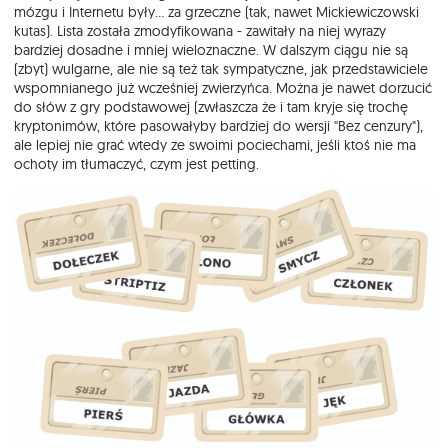
mózgu i Internetu były... za grzeczne (tak, nawet Mickiewiczowski
kutas). Lista została zmodyfikowana - zawitały na niej wyrazy
bardziej dosadne i mniej wieloznaczne. W dalszym ciągu nie są
(zbyt) wulgarne, ale nie są też tak sympatyczne, jak przedstawiciele
wspomnianego już wcześniej zwierzyńca. Można je nawet dorzucić
do słów z gry podstawowej (zwłaszcza że i tam kryje się trochę
kryptonimów, które pasowałyby bardziej do wersji "Bez cenzury"),
ale lepiej nie grać wtedy ze swoimi pociechami, jeśli ktoś nie ma
ochoty im tłumaczyć, czym jest petting.