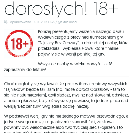
dorosłych! 18+
opublikowano: 05.05.2017 10:33 / @aktualnosci
Poniżej prezentujemy wrażenia naszego działu
wydawniczego z pracy nad tłumaczeniem gry
"Tajniacy Bez Cenzury", a dokładniej osoby, która
przekładała i wybierała słowa, ktore finalnie
pojawiły się w wersji polskiej tej gry.
Wszystkie osoby w wieku powyżej lat 18
zapraszamy do lektury!
Choć mogłoby się wydawać, że proces tłumaczeniowy wszystkich
"Tajniaków" będzie taki sam (no, może oprócz Obrazków - tam to
się nie natłumaczyłam), czyli siadasz, myślisz nad słowami, odsyłasz,
a potem płaczesz, bo jakiś wyraz się powtarza, to jednak praca nad
wersją "Bez cenzury" wyglądała trochę inaczej.
W podstawej wersji gry nie ma żadnego motywu przewodniego, a
jedyne swego rodzaju ograniczenie stanowił fakt, że słowa
powinny być wieloznaczne albo tworzyć całą sieć skojarzeń. I to