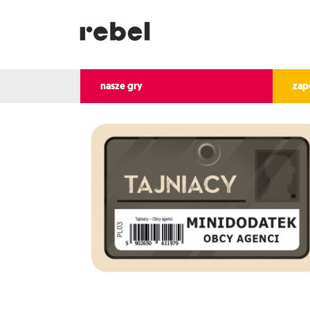
nasze gry
zap