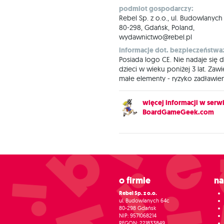
podmiot gospodarczy:
Rebel Sp. z o.o., ul. Budowlanych
80-298, Gdańsk, Poland,
wydawnictwo@rebel.pl
informacje dot. bezpieczeństwa
Posiada logo CE. Nie nadaje się d
dzieci w wieku poniżej 3 lat. Zawi
małe elementy - ryzyko zadławien
więcej informacji w serwi
BoardGameGeek.com
O firmie
N
Rebel Sp. z o.o.
ul. Budowlanych 64c
80-298 Gdańsk
NIP: 9571068214
REGON: 221833849