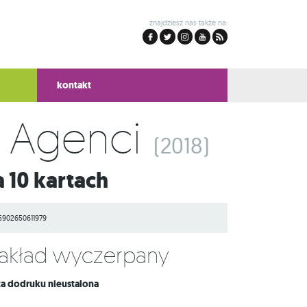
znajdziesz nas także na:
kontakt
y Agenci
(2018)
 10 kartach
5902650611979
Nakład wyczerpany
ta dodruku nieustalona