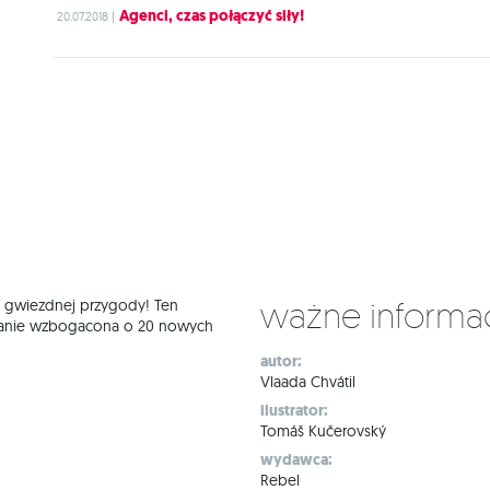
Agenci, czas połączyć siły!
20.07.2018 |
Ważne informa
t gwiezdnej przygody! Ten
ostanie wzbogacona o 20 nowych
autor:
Vlaada Chvátil
ilustrator:
Tomáš Kučerovský
wydawca:
Rebel