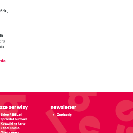
 64c,
:
la
era
ia.
sie
asze serwisy
Newsletter
Sklep REBEL.pl
Zapisz się
Sprzedaż hurtowa
Koszulki na karty
Rebel Studio
Oferty pracy