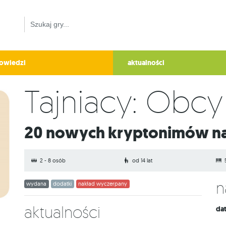
owiedzi
aktualności
Tajniacy: Obc
20 nowych kryptonimów na
2 - 8 osób
od 14 lat
wydana
dodatki
nakład wyczerpany
Aktualności
da