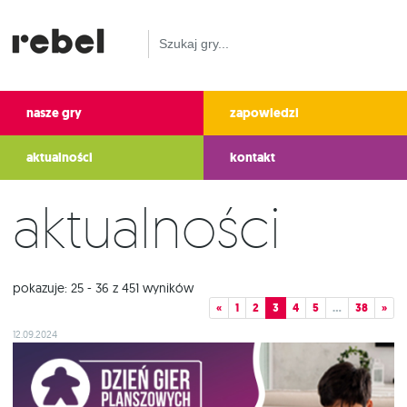
nasze gry
zapowiedzi
aktualności
kontakt
Aktualności
pokazuje: 25 - 36 z 451 wyników
«
1
2
3
4
5
…
38
»
12.09.2024