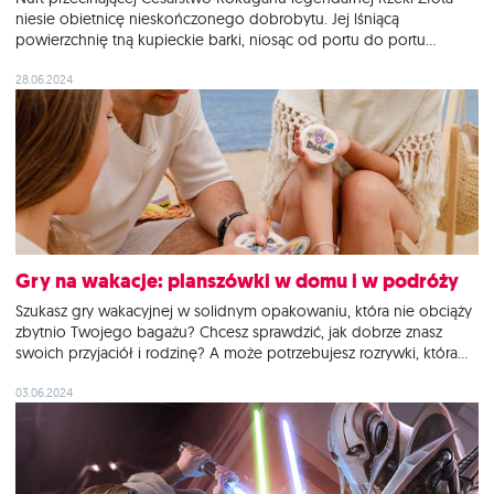
niesie obietnicę nieskończonego dobrobytu. Jej lśniącą
powierzchnię tną kupieckie barki, niosąc od portu do portu
kupców pracowicie wznoszących handlowe imperia. Szacowni
przedstawiciele dostojnych Klanów Kraba, Żurawia, Modliszki oraz
28.06.2024
Skorpiona ruszają w niezwykłą podróż, wytyczając własne szlaki i
zaciekle rywalizując o przychylność potężnych rodów
Gry na wakacje: planszówki w domu i w podróży
Szukasz gry wakacyjnej w solidnym opakowaniu, która nie obciąży
zbytnio Twojego bagażu? Chcesz sprawdzić, jak dobrze znasz
swoich przyjaciół i rodzinę? A może potrzebujesz rozrywki, która
równie dobrze sprawdzi się w domu i do zabawy na świeżym
powietrzu? Gry planszowe to świetna opcja, by dobrze się bawić
03.06.2024
w gronie najbliższych