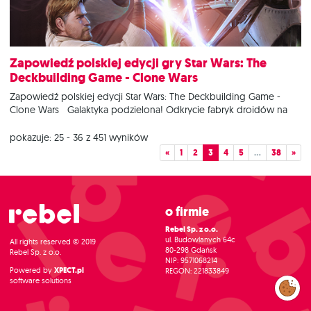
Zapowiedź polskiej edycji gry Star Wars: The
Deckbuilding Game - Clone Wars
Zapowiedź polskiej edycji Star Wars: The Deckbuilding Game -
Clone Wars Galaktyka podzielona! Odkrycie fabryk droidów na
Geonosis i nagłe powołanie Armii Klonów zapoczątkowało Wojny
Klonów. Niezliczone zastępy droidów wysyłane przez Sojusz
pokazuje: 25 - 36 z 451 wyników
Separatystów stanowią nie lada wyzwanie dla Jedi, strażników
«
1
2
3
4
5
…
38
»
Republiki Galaktycznej. Ale nie tylko los Republiki leży na
O firmie
Rebel Sp. z o.o.
ul. Budowlanych 64c
All rights reserved © 2019
80-298 Gdańsk
Rebel Sp. z o.o.
NIP: 9571068214
Powered by
XPECT.pl
REGON: 221833849
software solutions
Zarządzaj
preferencjami
cookies