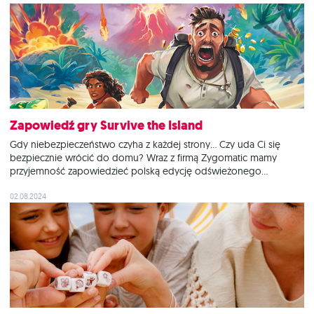
Wars: Shatterpoint - Też mi ratunek prezentuje znanych bohaterów
w takiej właśnie chwili: Han Solo, Luke Skywalker i Chewbacca nie
są jeszcze
Zapowiedź gry Survive the Island
Gdy niebezpieczeństwo czyha z każdej strony… Czy uda Ci się
bezpiecznie wrócić do domu? Wraz z firmą Zygomatic mamy
przyjemność zapowiedzieć polską edycję odświeżonego
planszówkowego klasyka! Prowadzona przez Ciebie wyprawa po
ukryty na wyspie skarb szła naprawdę świetnie, dopóki wokół nie
02.08.2024
rozległo się dudnienie, a ziemia pod Twoimi stopami nie