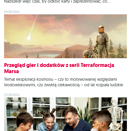
Nadszedł więc czas, by odkryć karty i zaprezentować, co
planujemy wprowadzić na swoje i Wasze stoły jeszcze przed
końcem 2024 roku! Każdy powinien znaleźć tu coś dla siebie: są
04.09.2024
proste gry dla
Przegląd gier i dodatków z serii Terraformacja
Marsa
Temat eksploracji kosmosu – czy to motywowanej względami
środowiskowymi, czy zwykłą ciekawością – od lat rozpala ludzkie
serca i umysły. Towarzyszy nam w filmach i książkach, jest też
23.08.2024
interesującym tłem dla wielu różnych gier planszowych. Gdy w
2015 roku Terraformacja Marsa została zaprezentowana na targach
Spiel w Essen, jej stoisko