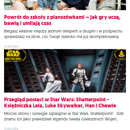
Powrót do szkoły z planszówkami – jak gry uczą,
bawią i umilają czas
Biegasz właśnie między jednym sklepem a drugim i w pośpiechu
sprawdzasz na liście, czy Twoje dziecko ma już skompletowaną
całą wyprawkę? Z radością patrzysz na nieco młodszych od siebie
21.08.2024
ciesząc się, że przed Tobą jeszcze miesiąc wakacji? A może z
nostalgią wspominasz dawne lata i wszystkie emocje, które
towarzyszyły Twoim
Przegląd postaci w Star Wars: Shatterpoint -
Księżniczka Leia, Luke Skywalker, Han i Chewie
Mocne strony i synergie szpiegów w Star Wars: Shatterpoint! Dziś
znamy ich jako prawdziwe legendy świata Gwiezdnych Wojen,
jednak każda przygoda musi mieć swój początek! Zestaw Star
13.08.2024