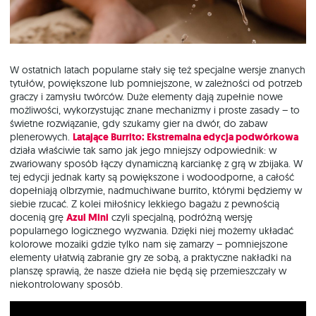
W ostatnich latach popularne stały się też specjalne wersje znanych
tytułów, powiększone lub pomniejszone, w zależności od potrzeb
graczy i zamysłu twórców. Duże elementy dają zupełnie nowe
możliwości, wykorzystując znane mechanizmy i proste zasady – to
świetne rozwiązanie, gdy szukamy gier na dwór, do zabaw
plenerowych.
Latające Burrito: Ekstremalna edycja podwórkowa
działa właściwie tak samo jak jego mniejszy odpowiednik: w
zwariowany sposób łączy dynamiczną karciankę z grą w zbijaka. W
tej edycji jednak karty są powiększone i wodoodporne, a całość
dopełniają olbrzymie, nadmuchiwane burrito, którymi będziemy w
siebie rzucać. Z kolei miłośnicy lekkiego bagażu z pewnością
docenią grę
Azul Mini
czyli specjalną, podróżną wersję
popularnego logicznego wyzwania. Dzięki niej możemy układać
kolorowe mozaiki gdzie tylko nam się zamarzy – pomniejszone
elementy ułatwią zabranie gry ze sobą, a praktyczne nakładki na
planszę sprawią, że nasze dzieła nie będą się przemieszczały w
niekontrolowany sposób.