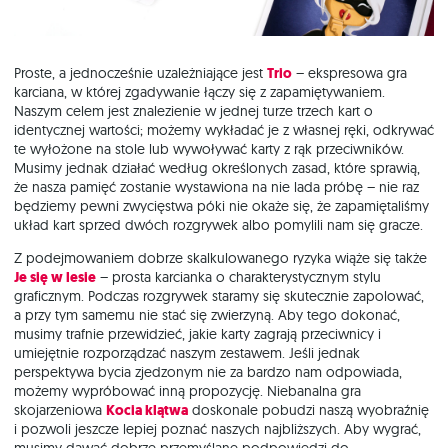
Proste, a jednocześnie uzależniające jest
Trio
– ekspresowa gra
karciana, w której zgadywanie łączy się z zapamiętywaniem.
Naszym celem jest znalezienie w jednej turze trzech kart o
identycznej wartości; możemy wykładać je z własnej ręki, odkrywać
te wyłożone na stole lub wywoływać karty z rąk przeciwników.
Musimy jednak działać według określonych zasad, które sprawią,
że nasza pamięć zostanie wystawiona na nie lada próbę – nie raz
będziemy pewni zwycięstwa póki nie okaże się, że zapamiętaliśmy
układ kart sprzed dwóch rozgrywek albo pomylili nam się gracze.
Z podejmowaniem dobrze skalkulowanego ryzyka wiąże się także
Je się w lesie
– prosta karcianka o charakterystycznym stylu
graficznym. Podczas rozgrywek staramy się skutecznie zapolować,
a przy tym samemu nie stać się zwierzyną. Aby tego dokonać,
musimy trafnie przewidzieć, jakie karty zagrają przeciwnicy i
umiejętnie rozporządzać naszym zestawem. Jeśli jednak
perspektywa bycia zjedzonym nie za bardzo nam odpowiada,
możemy wypróbować inną propozycję. Niebanalna gra
skojarzeniowa
Kocia klątwa
doskonale pobudzi naszą wyobraźnię
i pozwoli jeszcze lepiej poznać naszych najbliższych. Aby wygrać,