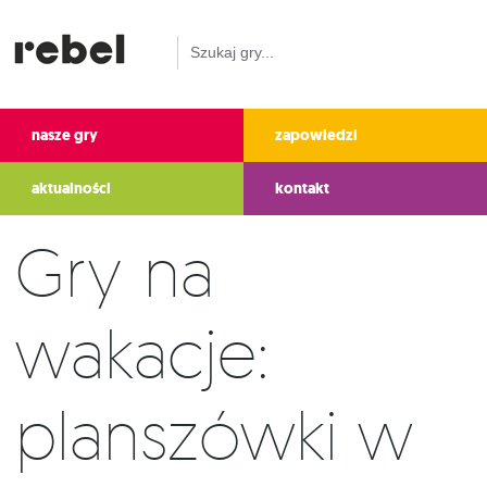
nasze gry
zapowiedzi
aktualności
kontakt
Gry na
wakacje:
planszówki w