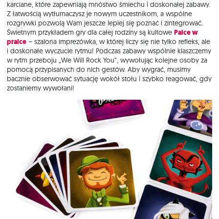
karciane, które zapewniają mnóstwo śmiechu i doskonałej zabawy.
Z łatwością wytłumaczysz je nowym uczestnikom, a wspólne
rozgrywki pozwolą Wam jeszcze lepiej się poznać i zintegrować.
Świetnym przykładem gry dla całej rodziny są kultowe
Palce w
pralce
– szalona imprezówka, w której liczy się nie tylko refleks, ale
i doskonałe wyczucie rytmu! Podczas zabawy wspólnie klaszczemy
w rytm przeboju „We Will Rock You”, wywołując kolejne osoby za
pomocą przypisanych do nich gestów. Aby wygrać, musimy
bacznie obserwować sytuację wokół stołu i szybko reagować, gdy
zostaniemy wywołani!