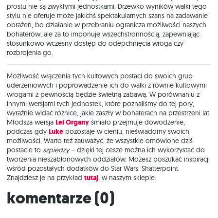
prostu nie są zwykłymi jednostkami. Drzewko wyników walki tego
stylu nie oferuje może jakichś spektakularnych szans na zadawanie
obrażeń, bo działanie w przebraniu ogranicza możliwości naszych
bohaterów, ale za to imponuje wszechstronnością, zapewniając
stosunkowo wczesny dostęp do odepchnięcia wroga czy
rozbrojenia go.
Możliwość włączenia tych kultowych postaci do swoich grup
uderzeniowych i poprowadzenie ich do walki z równie kultowymi
wrogami z pewnością będzie świetną zabawą. W porównaniu z
innymi wersjami tych jednostek, które poznaliśmy do tej pory,
wyraźnie widać różnice, jakie zaszły w bohaterach na przestrzeni lat.
Młodsza wersja
Lei Organy
śmiało przejmuje dowodzenie,
podczas gdy
Luke
pozostaje w cieniu, nieświadomy swoich
możliwości. Warto też zauważyć, że wszystkie omówione dziś
postacie to
szpiedzy
– dzięki tej cesze można ich wykorzystać do
tworzenia nieszablonowych oddziałów. Możesz poszukać inspiracji
wśród pozostałych dodatków do Star Wars: Shatterpoint.
Znajdziesz je na przykład
tutaj
, w naszym sklepie.
Komentarze (
0
)