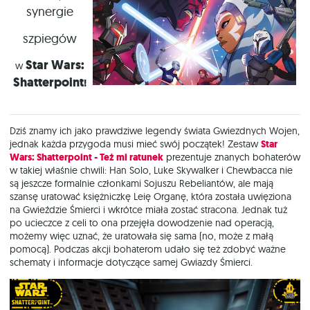
synergie
szpiegów
Star
Wars:
w
Shatterpoint
!
Dziś znamy ich jako prawdziwe legendy świata Gwiezdnych Wojen,
jednak każda przygoda musi mieć swój początek! Zestaw
Star
Wars: Shatterpoint - Też mi ratunek
prezentuje znanych bohaterów
w takiej właśnie chwili: Han Solo, Luke Skywalker i Chewbacca nie
są jeszcze formalnie członkami Sojuszu Rebeliantów, ale mają
szansę uratować księżniczkę Leię Organę, która została uwięziona
na Gwieździe Śmierci i wkrótce miała zostać stracona. Jednak tuż
po ucieczce z celi to ona przejęła dowodzenie nad operacją,
możemy więc uznać, że uratowała się sama (no, może z małą
pomocą). Podczas akcji bohaterom udało się też zdobyć ważne
schematy i informacje dotyczące samej Gwiazdy Śmierci.