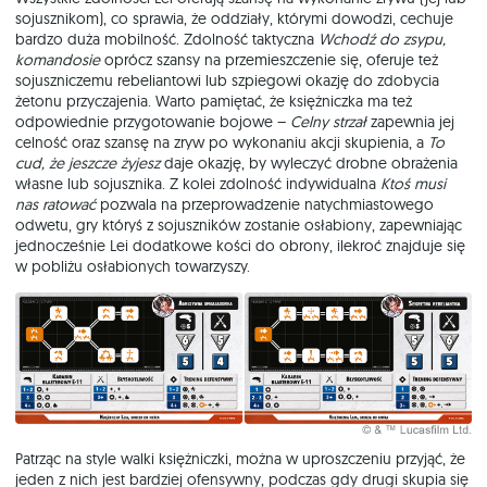
sojusznikom), co sprawia, że oddziały, którymi dowodzi, cechuje
bardzo duża mobilność. Zdolność taktyczna
Wchodź do zsypu,
komandosie
oprócz szansy na przemieszczenie się, oferuje też
sojuszniczemu rebeliantowi lub szpiegowi okazję do zdobycia
żetonu przyczajenia. Warto pamiętać, że księżniczka ma też
odpowiednie przygotowanie bojowe –
Celny strzał
zapewnia jej
celność oraz szansę na zryw po wykonaniu akcji skupienia, a
To
cud, że jeszcze żyjesz
daje okazję, by wyleczyć drobne obrażenia
własne lub sojusznika. Z kolei zdolność indywidualna
Ktoś musi
nas ratować
pozwala na przeprowadzenie natychmiastowego
odwetu, gry któryś z sojuszników zostanie osłabiony, zapewniając
jednocześnie Lei dodatkowe kości do obrony, ilekroć znajduje się
w pobliżu osłabionych towarzyszy.
Patrząc na style walki księżniczki, można w uproszczeniu przyjąć, że
jeden z nich jest bardziej ofensywny, podczas gdy drugi skupia się