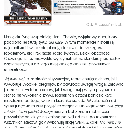
Naszą drużynę uzupełniają Han i Chewie, wyjątkowy duet, który
podobno jest tutaj
tylko dla kasy
. W tym momencie historii są
najemnikami i wcale nie planują dołączać do szeregów
rebeliantów, ale i rak radzą sobie świetnie. Dzięki obecności
Chewiego są też niezwykle wytrzymali jak na standardy jednostek
wspierających, a do tego mają dostęp do kilku przydatnych
umiejętności.
Wyrwał się!
to zdolność aktywacyjna, reprezentująca chaos, jaki
wywołuje Wookie, biegnący, by odwrócić uwagę wroga. Zarówno
jeden z naszych bohaterów, jak i wróg, mają w tym przypadku
szansę na wykonanie zrywu, jednak ten ostatni poniesie karę
niezależnie od tego, w jakim kierunku się uda. W zależności od
sytuacji będzie musiał przyjąć rozbrojenie lub zagrożenie.
Nie chce
mi się z tobą gadać
dodaje naszym bohaterom mobilności,
pozwalając na taktyczną zmianę pozycji od razu po rozpatrzeniu
wszystkich ataków, gdy wykonują akcję walki. Z kolei
Nic nam nie
jest, nikt nie ucierpiał
,
tak że dziękuję
premiuje osłabianie wrogów