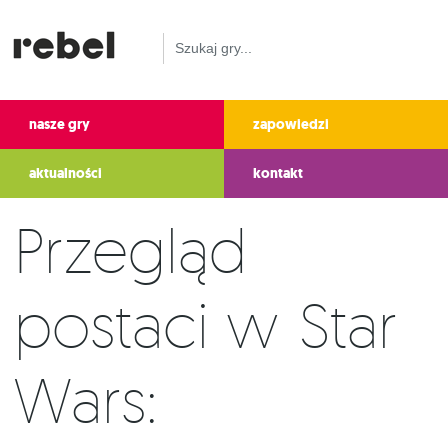
nasze gry
zapowiedzi
aktualności
kontakt
Przegląd
postaci w Star
Wars: