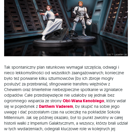
Tak spontaniczny plan ratunkowy wymagał szczęścia, odwagi i
nieco lekkomyślności od wszystkich zaangażowanych; konieczne
było też porwanie kilku szturmowców (by ich zbroje mogły
posłużyć za przebrania), sfingowanie transferu więźniów z
Chewiem oraz śmiertelnie niebezpieczne spotkanie w zgniatarce
odpadów. Całe przedsięwzięcie nie udałoby się jednak bez
ogromnego wsparcia ze strony
Obi-Wana Kenobiego
, który wdał
się w pojedynek z
Darthem Vaderem
, by skupić na sobie jego
uwagę i dać pozostałym czas na ucieczkę na pokładzie Sokoła
Millennium. Jak się później okazało, był to punkt zwrotny w całej
historii walki z Imperium Galaktycznym, a wszyscy, którzy brali udział
w tych wydarzeniach, odegrali kluczowe role w kolejnych jej