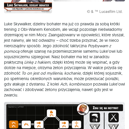
Luke Skywalker, dzielny bohater ma już co prawda za sobą krótki
trening z Obi-Wanem Kenobim, ale wciąż pozostaje nieświadomy
drzemiącej w nim Mocy. Zaangażowany w opowieści, które słyszał,
jest naiwny, ale też odważny – choć trzeba przyznać, że w nieco
nierozsądny sposób. Jego zdolność taktyczna
Przybywam z
pomocą
oferuje szansę na przemieszczenie samemu Luke’owi lub
sojuszniczemu szpiegowi. Nasz bohater ma też w zanadrzu
praktyczną
Linkę z hakiem
, dzięki której może się wspinać, a gdy
dotrze na miejsce, otrzyma żeton przyczajenia. W walce przyda się
zdolność
To on jest od myślenia, kochanie
, dzięki której sojusznik,
po spełnieniu określonych warunków, może przerzucać porażki,
gdy atakuje z dystansu. Z kolei
Ach, kombinezon
pozwala Luke’owi
zachować i zdobywać żetony przyczajenia, nawet gdy jest w
zwarciu.