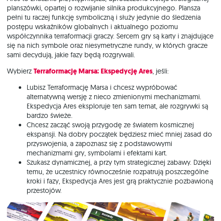
planszówki, opartej o rozwijanie silnika produkcyjnego. Plansza
pełni tu raczej funkcję symboliczną i służy jedynie do śledzenia
postępu wskaźników globalnych i aktualnego poziomu
współczynnika terraformacji graczy. Sercem gry są karty i znajdujące
się na nich symbole oraz niesymetryczne rundy, w których gracze
sami decydują, jakie fazy będą rozgrywali.
Wybierz
Terraformację Marsa: Ekspedycję Ares
, jeśli:
Lubisz Terraformację Marsa i chcesz wypróbować
alternatywną wersję z nieco zmienionymi mechanizmami.
Ekspedycja Ares eksploruje ten sam temat, ale rozgrywki są
bardzo świeże.
Chcesz zacząć swoją przygodę ze światem kosmicznej
ekspansji. Na dobry początek będziesz mieć mniej zasad do
przyswojenia, a zapoznasz się z podstawowymi
mechanizmami gry, symbolami i efektami kart.
Szukasz dynamicznej, a przy tym strategicznej zabawy. Dzięki
temu, że uczestnicy równocześnie rozpatrują poszczególne
kroki i fazy, Ekspedycja Ares jest grą praktycznie pozbawioną
przestojów.