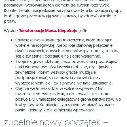
postanowili wprowadzić ten element do swoich rozgrywek.
Komitet Terraformacji właśnie zaczyna obrady, a korporacje i grupy
lobbingowe przedstawiają swoje sprawy, by zdobyć określone
profity.
Wybierz
Terraformację Marsa: Niepokoje
, jeśli:
Szukasz zaawansowanego rozszerzenia, które znacząco
wpłynie na rozgrywkę. Niepokoje stanowią połączenie
dwóch ważnych, nowych elementów gry, które są ze sobą
ściśle związane i oddziałują na siebie wzajemnie.
Twoje rozgrywki stały się nieco powtarzalne i poszukujesz
nutki niepewności. Wydarzenia globalne, czyli zjawiska
zewnętrzne, którym wszyscy gracze muszą się
podporządkować, są co prawda zapowiadane z
wyprzedzeniem, ale i tak stanowią nie lada utrudnienie.
Chętnie weźmiesz udział w walce o wpływy. Z tym
rozszerzeniem zyskasz dostęp do nowych akcji, które
pozwolą Ci umieszczać delegatów z grona kandydatów lub
lobbystów w Komitecie i tym samym wspierać wybrane
partie i dekrety, które zamierzają wprowadzić.
Zupełnie nowy początek –