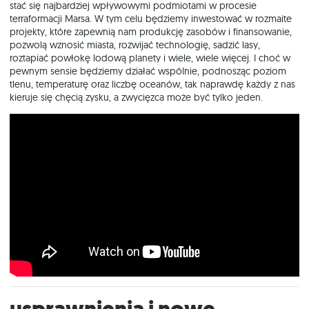
stać się najbardziej wpływowymi podmiotami w procesie
terraformacji Marsa. W tym celu będziemy inwestować w rozmaite
projekty, które zapewnią nam produkcję zasobów i finansowanie,
pozwolą wznosić miasta, rozwijać technologię, sadzić lasy,
roztapiać powłokę lodową planety i wiele, wiele więcej. I choć w
pewnym sensie będziemy działać wspólnie, podnosząc poziom
tlenu, temperaturę oraz liczbę oceanów, tak naprawdę każdy z nas
kieruje się chęcią zysku, a zwycięzca może być tylko jeden.