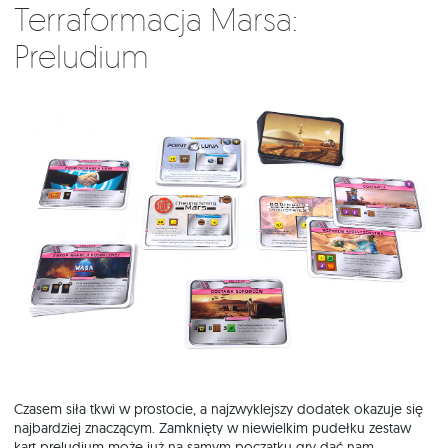
Terraformacja Marsa:
Preludium
Czasem siła tkwi w prostocie, a najzwyklejszy dodatek okazuje się
najbardziej znaczącym. Zamknięty w niewielkim pudełku zestaw
kart preludium może już na samym początku gry dać nam