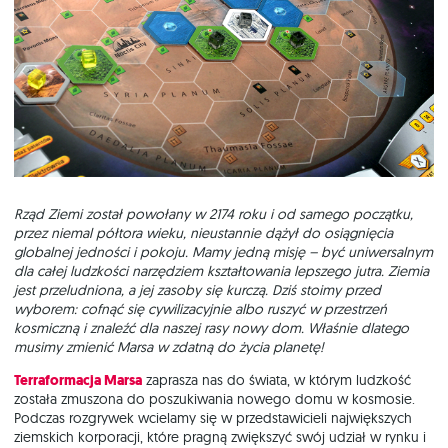
Rząd Ziemi został powołany w 2174 roku i od samego początku,
przez niemal półtora wieku, nieustannie dążył do osiągnięcia
globalnej jedności i pokoju. Mamy jedną misję – być uniwersalnym
dla całej ludzkości narzędziem kształtowania lepszego jutra. Ziemia
jest przeludniona, a jej zasoby się kurczą. Dziś stoimy przed
wyborem: cofnąć się cywilizacyjnie albo ruszyć w przestrzeń
kosmiczną i znaleźć dla naszej rasy nowy dom. Właśnie dlatego
musimy zmienić Marsa w zdatną do życia planetę!
Terraformacja Marsa
zaprasza nas do świata, w którym ludzkość
została zmuszona do poszukiwania nowego domu w kosmosie.
Podczas rozgrywek wcielamy się w przedstawicieli największych
ziemskich korporacji, które pragną zwiększyć swój udział w rynku i