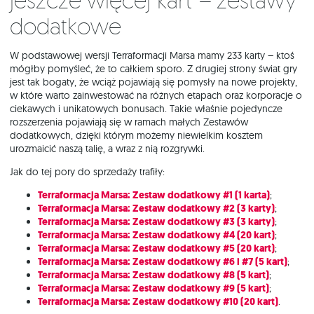
Jeszcze więcej kart – zestawy
dodatkowe
W podstawowej wersji Terraformacji Marsa mamy 233 karty – ktoś
mógłby pomyśleć, że to całkiem sporo. Z drugiej strony świat gry
jest tak bogaty, że wciąż pojawiają się pomysły na nowe projekty,
w które warto zainwestować na różnych etapach oraz korporacje o
ciekawych i unikatowych bonusach. Takie właśnie pojedyncze
rozszerzenia pojawiają się w ramach małych Zestawów
dodatkowych, dzięki którym możemy niewielkim kosztem
urozmaicić naszą talię, a wraz z nią rozgrywki.
Jak do tej pory do sprzedaży trafiły:
Terraformacja Marsa: Zestaw dodatkowy #1 (1 karta)
;
Terraformacja Marsa: Zestaw dodatkowy #2 (3 karty)
;
Terraformacja Marsa: Zestaw dodatkowy #3 (3 karty)
;
Terraformacja Marsa: Zestaw dodatkowy #4 (20 kart)
;
Terraformacja Marsa: Zestaw dodatkowy #5 (20 kart)
;
Terraformacja Marsa: Zestaw dodatkowy #6 i #7 (5 kart)
;
Terraformacja Marsa: Zestaw dodatkowy #8 (5 kart)
;
Terraformacja Marsa: Zestaw dodatkowy #9 (5 kart)
;
Terraformacja Marsa: Zestaw dodatkowy #10 (20 kart)
.