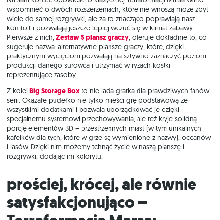
Na sam koniec opowieści o klasycznej Terraformacji Marsa warto
wspomnieć o dwóch rozszerzeniach, które nie wnoszą może zbyt
wiele do samej rozgrywki, ale za to znacząco poprawiają nasz
komfort i pozwalają jeszcze lepiej wczuć się w klimat zabawy.
Pierwsze z nich,
Zestaw 5 plansz graczy
, oferuje dokładnie to, co
sugeruje nazwa: alternatywne plansze graczy, które, dzięki
praktycznym wycięciom pozwalają na sztywno zaznaczyć poziom
produkcji danego surowca i utrzymać w ryzach kostki
reprezentujące zasoby.
Z kolei
Big Storage Box
to nie lada gratka dla prawdziwych fanów
serii. Okazałe pudełko nie tylko mieści grę podstawową ze
wszystkimi dodatkami i pozwala uporządkować je dzięki
specjalnemu systemowi przechowywania, ale też kryje solidną
porcję elementów 3D – przestrzennych miast (w tym unikalnych
kafelków dla tych, które w grze są wymienione z nazwy), oceanów
i lasów. Dzięki nim możemy tchnąć życie w naszą planszę i
rozgrywki, dodając im kolorytu.
Prościej, krócej, ale równie
satysfakcjonująco –