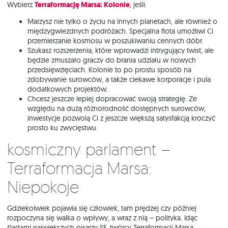
Wybierz
Terraformację Marsa: Kolonie
, jeśli:
Marzysz nie tylko o życiu na innych planetach, ale również o
międzygwiezdnych podróżach. Specjalna flota umożliwi Ci
przemierzanie kosmosu w poszukiwaniu cennych dóbr.
Szukasz rozszerzenia, które wprowadzi intrygujący twist, ale
będzie zmuszało graczy do brania udziału w nowych
przedsięwzięciach. Kolonie to po prostu sposób na
zdobywanie surowców, a także ciekawe korporacje i pula
dodatkowych projektów.
Chcesz jeszcze lepiej dopracować swoją strategię. Ze
względu na dużą różnorodność dostępnych surowców,
inwestycje pozwolą Ci z jeszcze większą satysfakcją kroczyć
prosto ku zwycięstwu.
Kosmiczny parlament –
Terraformacja Marsa:
Niepokoje
Gdziekolwiek pojawia się człowiek, tam prędzej czy później
rozpoczyna się walka o wpływy, a wraz z nią – polityka. Idąc
śladami największych pisarzy SF, twórcy Terraformacji Marsa