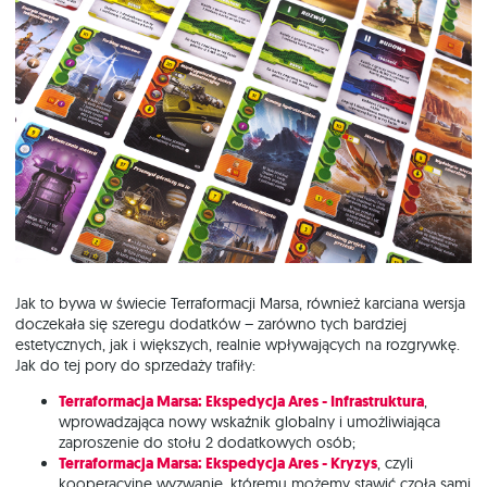
Jak to bywa w świecie Terraformacji Marsa, również karciana wersja
doczekała się szeregu dodatków – zarówno tych bardziej
estetycznych, jak i większych, realnie wpływających na rozgrywkę.
Jak do tej pory do sprzedaży trafiły:
Terraformacja Marsa: Ekspedycja Ares - Infrastruktura
,
wprowadzająca nowy wskaźnik globalny i umożliwiająca
zaproszenie do stołu 2 dodatkowych osób;
Terraformacja Marsa: Ekspedycja Ares - Kryzys
, czyli
kooperacyjne wyzwanie, któremu możemy stawić czoła sami