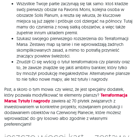
Wszystkie Twoje partie zaczynają się tak samo: ktoś kładzie
swój pierwszy obszar na Pavonis Mons, kolejna osoba w
obszarze Solis Planum, a reszta się wkurza, że kluczowe
miejsca są już zajęte i próbuje coś dziergać na północy. Tutaj
mamy do czynienia z nową siatką obszarów, a więc także
zupełnie innym układem premii.
Szukasz swojego pierwszego rozszerzenia do Terraformacji
Marsa. Zestawy map są tanie i nie wprowadzają żadnych
skomplikowanych zasad, a mimo to potrafią przynieść
znaczący powiew świeżości.
Znudził Ci się wyścig o tytuł terraformatora czy planisty oraz
to, że zawsze znajdzie się jakiś ambitny bankier, który tylko
by mnożył produkcję megakredytów. Alternatywne plansze
to nie tylko nowe mapy, ale też tytuły i nagrody.
Psst, a skoro o tym mowa: czy wiesz, że jest specjalny dodatek,
który pozwala modyfikować te elementy planszy?
Terraformacja
Marsa: Tytuły i nagrody
zawiera aż 70 płytek związanych z
inwestowaniem w konkretne projekty, rozwijaniem produkcji i
dodawaniem obiektów na Czerwonej Planecie, które możesz
wprowadzać do gry losowo albo zgodnie z własnymi
preferencjami!