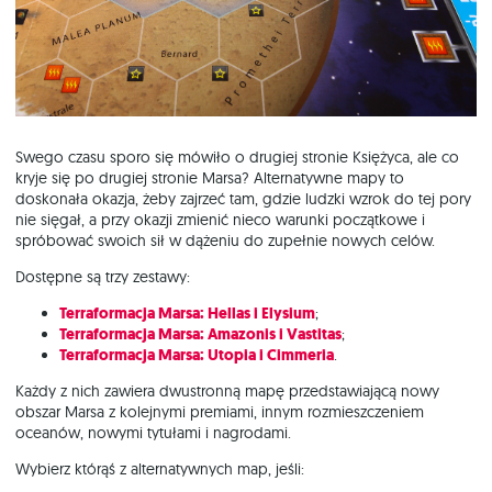
Swego czasu sporo się mówiło o drugiej stronie Księżyca, ale co
kryje się po drugiej stronie Marsa? Alternatywne mapy to
doskonała okazja, żeby zajrzeć tam, gdzie ludzki wzrok do tej pory
nie sięgał, a przy okazji zmienić nieco warunki początkowe i
spróbować swoich sił w dążeniu do zupełnie nowych celów.
Dostępne są trzy zestawy:
Terraformacja Marsa: Hellas i Elysium
;
Terraformacja Marsa: Amazonis i Vastitas
;
Terraformacja Marsa: Utopia i Cimmeria
.
Każdy z nich zawiera dwustronną mapę przedstawiającą nowy
obszar Marsa z kolejnymi premiami, innym rozmieszczeniem
oceanów, nowymi tytułami i nagrodami.
Wybierz którąś z alternatywnych map, jeśli: