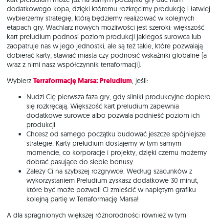
dodatkowego kopa, dzięki któremu rozkręcimy produkcję i łatwiej
wybierzemy strategię, którą będziemy realizować w kolejnych
etapach gry. Wachlarz nowych możliwości jest szeroki: większość
kart preludium podnosi poziom produkcji jakiegoś surowca lub
zaopatruje nas w jego jednostki, ale są też takie, które pozwalają
dobierać karty, stawiać miasta czy podnosić wskaźniki globalne (a
wraz z nimi nasz współczynnik terraformacji).
Wybierz
Terraformację Marsa: Preludium
, jeśli:
Nudzi Cię pierwsza faza gry, gdy silniki produkcyjne dopiero
się rozkręcają. Większość kart preludium zapewnia
dodatkowe surowce albo pozwala podnieść poziom ich
produkcji.
Chcesz od samego początku budować jeszcze spójniejsze
strategie. Karty preludium dostajemy w tym samym
momencie, co korporacje i projekty, dzięki czemu możemy
dobrać pasujące do siebie bonusy.
Zależy Ci na szybszej rozgrywce. Według szacunków z
wykorzystaniem Preludium zyskasz dodatkowe 30 minut,
które być może pozwoli Ci zmieścić w napiętym grafiku
kolejną partię w Terraformację Marsa!
A dla spragnionych większej różnorodności również w tym