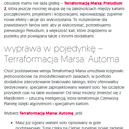
obszarze mamy nie lada gratkę –
Terraformację Marsa: Preludium
2
, która jeszcze mocniej skupia się na zależnościach między kartami
początkowymi, projektami i korporacjami, wprowadzając zupełnie
nowe efekty i akcje do wykorzystania. To rozszerzenie dla
prawdziwych fanów serii: aby je wykorzystać, potrzebujemy
pierwszego Preludium, a większość kart, które znajdziemy w
pudełku jest powiązana także z innymi dodatkami.
Wyprawa w pojedynkę –
Terraformacja Marsa: Automa
Choć podstawowa wersja Terraformacji Marsa umożliwia rozgrywki
jednoosobowe na zmodyfikowanych zasadach, w portfolio
dodatków zdecydowanie brakowało takiego, który oferowałby
dedykowany, specjalnie zaprojektowany wariant solo. Na szczęście
przyszedł czas na takie wyzwanie! Od teraz możesz zmierzyć się z
MarsBotem – sztuczną inteligencją, która terraformuje Czerwoną
Planetę dzięki algorytmom i specjalnym kartom.
Wybierz
Terraformację Marsa: Automę
, jeśli:
Masz już ograny wariant solo opisywany w grze
podstawowej. Tutaj czeka na Ciebie zupełnie nowe zadanie