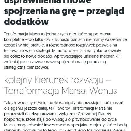
Usprawnienia i nowe
spojrzenia na grę – przegląd
dodatków
Terraformacja Marsa to jedna z tych gier, które są po prostu
kompletne – po kilku czy kilkunastu partiach nie mamy wrażenia, że
czegoś w niej brakuje, a różnorodność rozgrywek pozwala na
testowanie wielu strategii. Mimo to przez lata na rynku pojawiały
się coraz to nowe dodatki, wprowadzające unikalne mechaniki i
zmieniające na zawsze nasze spojrzenia na tę popularną
strategiczną planszówkę.
Kolejny kierunek rozwoju –
Terraformacja Marsa: Wenus
Tak jak w realnym życiu ludzkość nigdy nie przestaje snuć marzeń
o sięganiu jeszcze dalej, tak i twórcy Terraformacji Marsa nie
poprzestali na eksplorowaniu wyłącznie Czerwonej Planety.
Korporacje, które stają do wyścigu o przystosowanie do życia
Marsa, mogą również inwestować w specjalne projekty, które będą
stanowiły podwaliny to tego, by kiedyś jego los podzieliła Wenus.