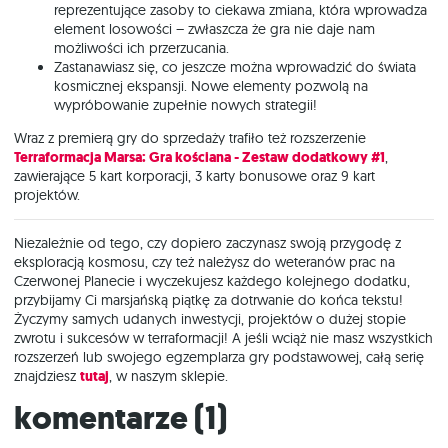
reprezentujące zasoby to ciekawa zmiana, która wprowadza
element losowości – zwłaszcza że gra nie daje nam
możliwości ich przerzucania.
Zastanawiasz się, co jeszcze można wprowadzić do świata
kosmicznej ekspansji. Nowe elementy pozwolą na
wypróbowanie zupełnie nowych strategii!
Wraz z premierą gry do sprzedaży trafiło też rozszerzenie
Terraformacja Marsa: Gra kościana - Zestaw dodatkowy #1
,
zawierające 5 kart korporacji, 3 karty bonusowe oraz 9 kart
projektów.
Niezależnie od tego, czy dopiero zaczynasz swoją przygodę z
eksploracją kosmosu, czy też należysz do weteranów prac na
Czerwonej Planecie i wyczekujesz każdego kolejnego dodatku,
przybijamy Ci marsjańską piątkę za dotrwanie do końca tekstu!
Życzymy samych udanych inwestycji, projektów o dużej stopie
zwrotu i sukcesów w terraformacji! A jeśli wciąż nie masz wszystkich
rozszerzeń lub swojego egzemplarza gry podstawowej, całą serię
znajdziesz
tutaj
, w naszym sklepie.
Komentarze (
1
)