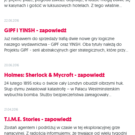
w kasynach i gościć w luksusowych hotelach. Z tego właśnie
powodu w czasach drugiej wojny światowej mieścina ta
przyciągała całe tłumy intrygujących person: królów, książąt,
22.06.2016
dyplomatów i wysoko postawionych polityków.
GIPF i YINSH - zapowiedź
Już niebawem do sprzedaży trafią dwie nowe gry logiczne
naszego wydawnictwa - GIPF oraz YINSH. Oba tytuły należą do
Projektu GIPF - serii abstrakcyjnych gier strategicznych, które przy
użyciu niewielkiej ilości łatwych do zapamiętania zasad dają
graczom wciągającą rozrywkę, która stanowi niemałe wyzwanie
20.06.2016
intelektualne. Dzięki utrzymaniu prostej, eleganckiej oprawy
graficznej
Holmes: Sherlock & Mycroft - zapowiedź
24 lutego 1895 roku o świcie cały Londyn obudził olbrzymi huk.
Słup dymu zwiastował katastrofę – w Pałacu Westminsterskim
wybuchła bomba. Służby bezpieczeństwa zareagowały
błyskawicznie, aresztując wałęsającego się w pobliżu miejsca
zamachu Michaela Chapmana, młodego robotnika powiązanego z
21.04.2016
ruchami anarchistycznymi. Mycroft Holmes prowadzi śledztwo z
ramienia Korony. Próbuje ustalić, czy
T.I.M.E. Stories - zapowiedź
Zostań agentem i podróżuj w czasie w tej eksploracyjnej grze
narracyjnej. Z radością informujemy, że trwające od wielu tygodni