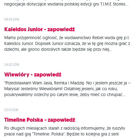
negocjacje dotyczące wydania polskiej edycji gry T.I.M.E Stories
zakończyły się sukcesem. Podstawowa wersja gry oraz 3 pierwsze
dodatki otrzymają szansę na ukazanie się we w pełni spolszczonej
08.04.2016
edycji za pośrednictwem akcji
Kaleidos Junior - zapowiedź
Mamy przyjemność ogłosić, że wydawnictwo Rebel wyda grę p.t.
Kaleidos Junior. Dopisek Junior oznacza, że w tę grę można grać z
dziećmi, ale grono dorosłych także będzie się przy niej
wyśmienicie bawić. Celem gry jest odnalezienie na bardzo
szczegółowym rysunku jak największej liczby elementów
24.02.2016
odpowiadających wylosowanej kategorii (coś miękkiego, coś
Wiewióry - zapowiedź
"Przedstawiam Wam Jasia, Remka i Madzię. No i jestem jeszcze ja –
Marysia! Jesteśmy Wiewiórami! Ostatniej jesieni, jak co roku,
poukrywaliśmy orzechy po całym lesie, żeby mieć co chrupać
podczas zimy. W końcu zima jest do bani, ale chodzenie z pustym
brzuchem… jest jeszcze gorsze. I bum! Zima nas zaskoczyła
20.01.2016
Timeline Polska - zapowiedź
Po długich miesiącach starań z radością informujemy, że ruszyły
prace nad grą "Timeline: Polska". Będzie to kolejna gra z serii