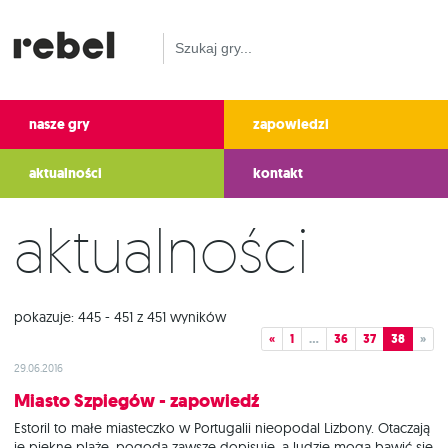
nasze gry
zapowiedzi
aktualności
kontakt
Aktualności
pokazuje: 445 - 451 z 451 wyników
«
1
…
36
37
38
»
29.06.2016
Miasto Szpiegów - zapowiedź
Estoril to małe miasteczko w Portugalii nieopodal Lizbony. Otaczają
je piękne plaże, pogoda zawsze dopisuje, a ludzie mogą bawić się